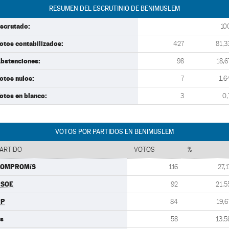
RESUMEN DEL ESCRUTINIO DE BENIMUSLEM
scrutado:
10
otos contabilizados:
427
81,3
bstenciones:
98
18,6
otos nulos:
7
1,6
otos en blanco:
3
0,
VOTOS POR PARTIDOS EN BENIMUSLEM
ARTIDO
VOTOS
%
COMPROMíS
116
27,1
PSOE
92
21,5
PP
84
19,6
s
58
13,5