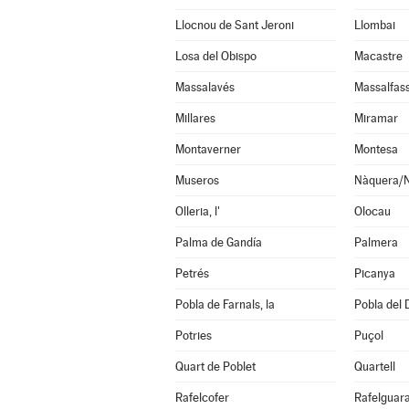
Llocnou de Sant Jeroni
Llombai
Losa del Obispo
Macastre
Massalavés
Massalfas
Millares
Miramar
Montaverner
Montesa
Museros
Nàquera/
Olleria, l'
Olocau
Palma de Gandía
Palmera
Petrés
Picanya
Pobla de Farnals, la
Pobla del 
Potries
Puçol
Quart de Poblet
Quartell
Rafelcofer
Rafelguara