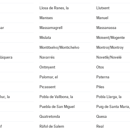
Llosa de Ranes, la
Llutxent
Manises
Manuel
sar
Massamagrell
Massanassa
Mislata
Moixent/Mogente
Montitxelvo/Montichelvo
Montroi/Montroy
Náquera
Navarrés
Novetlè/Novelé
Ontinyent
Otos
Palomar, el
Paterna
Picassent
Piles
Duc, la
Pobla de Vallbona, la
Pobla Llarga, la
Puebla de San Miguel
Puig de Santa Maria,
Quatretonda
Quesa
f
Ráfol de Salem
Real