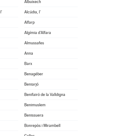
Albuixech
l'
Alcúdia, l'
Alfarp
Algímia d'Alfara
Almussafes
Anna
Barx
Benagéber
Beniarjó
Benifairó de la Valldigna
Benimuslem
Benissuera
Bonrepòs i Mirambell
Calles