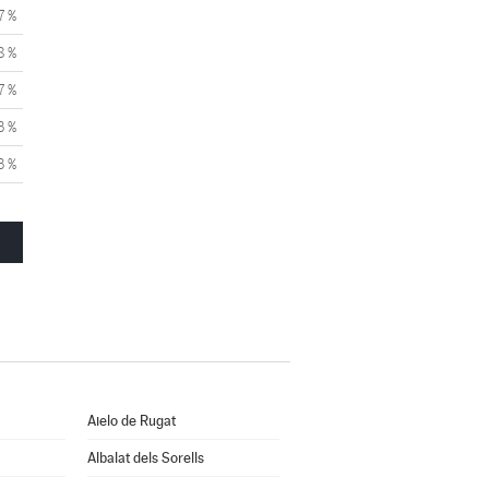
7 %
8 %
7 %
3 %
3 %
Aielo de Rugat
Albalat dels Sorells