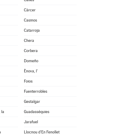
Càrcer
Casinos
Catarroja
Chera
Corbera
Domeño
Ènova, l'
Foios
Fuenterrobles
Gestalgar
 la
Guadasséquies
Jarafuel
a
Llocnou d'En Fenollet