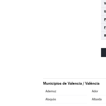
U
F
Municipios de Valencia / València
Ademuz
Ador
Alaquàs
Albaida