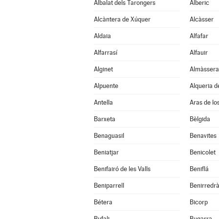
Albalat dels Tarongers
Alberic
Alcàntera de Xúquer
Alcàsser
Aldaia
Alfafar
Alfarrasí
Alfauir
Alginet
Almàssera
Alpuente
Alqueria d
Antella
Aras de lo
Barxeta
Bèlgida
Benaguasil
Benavites
Beniatjar
Benicolet
Benifairó de les Valls
Beniflá
Beniparrell
Benirredr
Bétera
Bicorp
Bufali
Bugarra