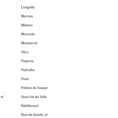
Loriguilla
Marines
Meliana
Moncada
Montserrat
Oliva
Paiporta
Pedralba
Pinet
Polinyà de Xúquer
 el
Quart de les Valls
Rafelbunyol
Real de Gandia, el