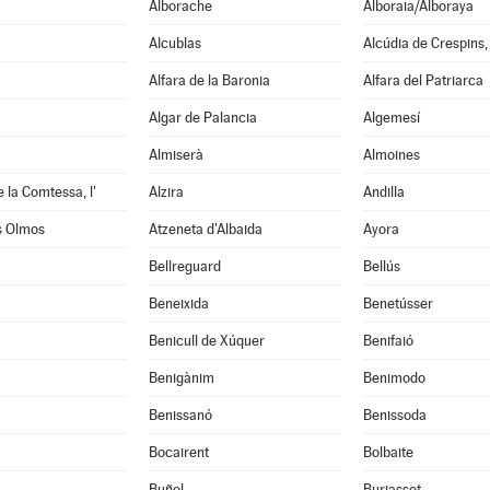
Alborache
Alboraia/Alboraya
Alcublas
Alcúdia de Crespins, 
Alfara de la Baronia
Alfara del Patriarca
Algar de Palancia
Algemesí
Almiserà
Almoines
e la Comtessa, l'
Alzira
Andilla
s Olmos
Atzeneta d'Albaida
Ayora
Bellreguard
Bellús
Beneixida
Benetússer
Benicull de Xúquer
Benifaió
Benigànim
Benimodo
à
Benissanó
Benissoda
Bocairent
Bolbaite
Buñol
Burjassot