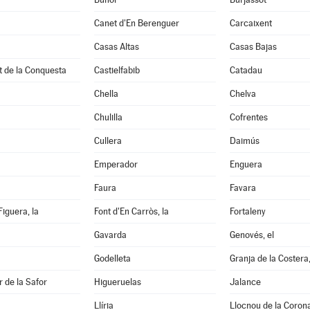
Canet d'En Berenguer
Carcaixent
Casas Altas
Casas Bajas
t de la Conquesta
Castielfabib
Catadau
Chella
Chelva
Chulilla
Cofrentes
Cullera
Daimús
Emperador
Enguera
Faura
Favara
Figuera, la
Font d'En Carròs, la
Fortaleny
Gavarda
Genovés, el
Godelleta
Granja de la Costera,
 de la Safor
Higueruelas
Jalance
Llíria
Llocnou de la Coron