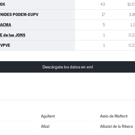
VOX
43
10,0
NIDES PODEM-EUPV
17
3,9
PACMA
5
1,1
E de las JONS
1
0,2
RVPVE
1
0,2
Descárgate los datos en xml
Agullent
Aielo de Malferit
Albal
Albalat de la Ribera