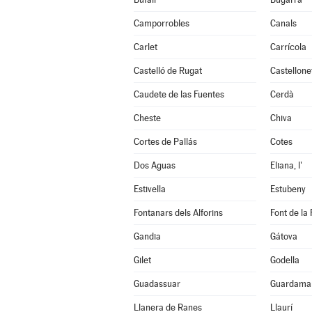
Camporrobles
Canals
Carlet
Carrícola
Castelló de Rugat
Castellone
Caudete de las Fuentes
Cerdà
Cheste
Chiva
Cortes de Pallás
Cotes
Dos Aguas
Eliana, l'
Estivella
Estubeny
Fontanars dels Alforins
Font de la 
Gandia
Gátova
Gilet
Godella
Guadassuar
Guardamar
Llanera de Ranes
Llaurí