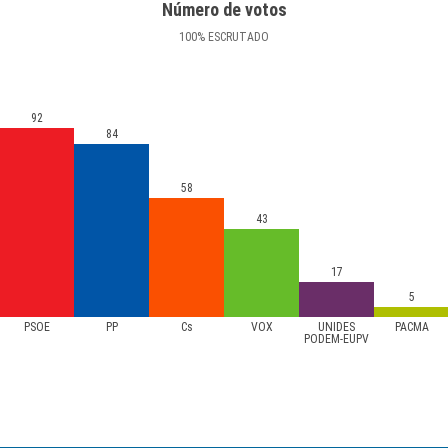
Número de votos
100
%
ESCRUTADO
92
84
58
43
17
5
PSOE
PP
Cs
VOX
UNIDES
PACMA
PODEM-EUPV