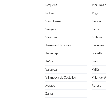
Requena
Riba-roja 
Rótova
Rugat
Sant Joanet
Sedaví
Senyera
Serra
Sinarcas
Sollana
Tavernes Blanques
Tavernes d
Torrebaja
Torrella
Tuéjar
Turís
Vallanca
Vallés
Villanueva de Castellón
Villar del 
Xeraco
Xeresa
Zarra