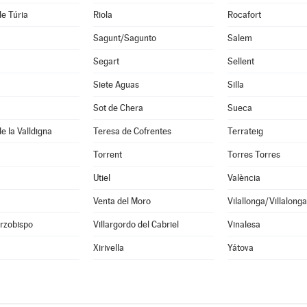
de Túria
Riola
Rocafort
Sagunt/Sagunto
Salem
Segart
Sellent
Siete Aguas
Silla
Sot de Chera
Sueca
e la Valldigna
Teresa de Cofrentes
Terrateig
Torrent
Torres Torres
Utiel
València
Venta del Moro
Vilallonga/Villalonga
Arzobispo
Villargordo del Cabriel
Vinalesa
Xirivella
Yátova