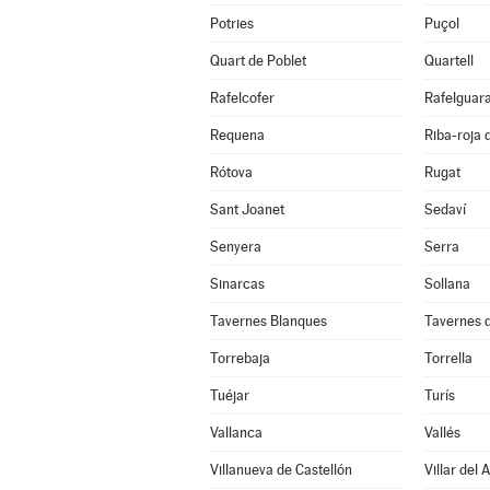
Potries
Puçol
Quart de Poblet
Quartell
Rafelcofer
Rafelguara
Requena
Riba-roja 
Rótova
Rugat
Sant Joanet
Sedaví
Senyera
Serra
Sinarcas
Sollana
Tavernes Blanques
Tavernes d
Torrebaja
Torrella
Tuéjar
Turís
Vallanca
Vallés
Villanueva de Castellón
Villar del 