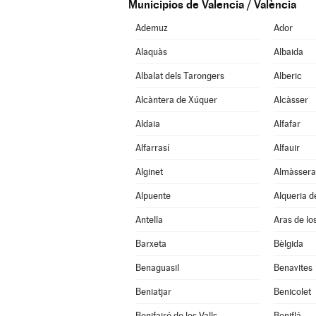
Municipios de Valencia / València
Ademuz
Ador
Alaquàs
Albaida
Albalat dels Tarongers
Alberic
Alcàntera de Xúquer
Alcàsser
Aldaia
Alfafar
Alfarrasí
Alfauir
Alginet
Almàssera
Alpuente
Alqueria d
Antella
Aras de lo
Barxeta
Bèlgida
Benaguasil
Benavites
Beniatjar
Benicolet
Benifairó de les Valls
Beniflá