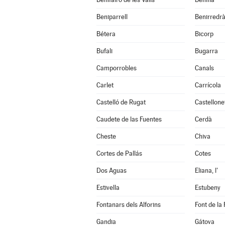
Beniparrell
Benirredr
Bétera
Bicorp
Bufali
Bugarra
Camporrobles
Canals
Carlet
Carrícola
Castelló de Rugat
Castellone
Caudete de las Fuentes
Cerdà
Cheste
Chiva
Cortes de Pallás
Cotes
Dos Aguas
Eliana, l'
Estivella
Estubeny
Fontanars dels Alforins
Font de la 
Gandia
Gátova