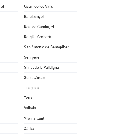
 el
Quart de les Valls
Rafelbunyol
Real de Gandia, el
Rotglà i Corberà
San Antonio de Benagéber
Sempere
Simat de la Valldigna
Sumacàrcer
Titaguas
Tous
Vallada
Vilamarxant
Xàtiva