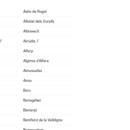
Aielo de Rugat
Albalat dels Sorells
Albuixech
l'
Alcúdia, l'
Alfarp
Algímia d'Alfara
Almussafes
Anna
Barx
Benagéber
Beniarjó
Benifairó de la Valldigna
Benimuslem