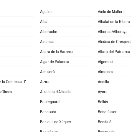
Agullent
Aielo de Malferit
Albal
Albalat de la Ribera
Alborache
Alboraia/Alboraya
Alcublas
Alcúdia de Crespins, 
Alfara de la Baronia
Alfara del Patriarca
Algar de Palancia
Algemesí
Almiserà
Almoines
e la Comtessa, l'
Alzira
Andilla
s Olmos
Atzeneta d'Albaida
Ayora
Bellreguard
Bellús
Beneixida
Benetússer
Benicull de Xúquer
Benifaió
Benigànim
Benimodo