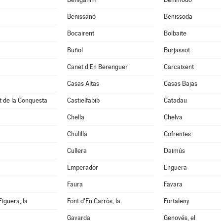
à
Benissanó
Benissoda
Bocairent
Bolbaite
Buñol
Burjassot
Canet d'En Berenguer
Carcaixent
Casas Altas
Casas Bajas
t de la Conquesta
Castielfabib
Catadau
Chella
Chelva
Chulilla
Cofrentes
Cullera
Daimús
Emperador
Enguera
Faura
Favara
Figuera, la
Font d'En Carròs, la
Fortaleny
Gavarda
Genovés, el