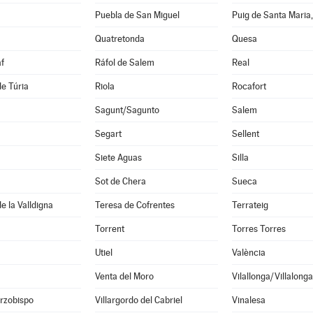
Puebla de San Miguel
Puig de Santa Maria,
Quatretonda
Quesa
f
Ráfol de Salem
Real
de Túria
Riola
Rocafort
Sagunt/Sagunto
Salem
Segart
Sellent
Siete Aguas
Silla
Sot de Chera
Sueca
e la Valldigna
Teresa de Cofrentes
Terrateig
Torrent
Torres Torres
Utiel
València
Venta del Moro
Vilallonga/Villalonga
Arzobispo
Villargordo del Cabriel
Vinalesa