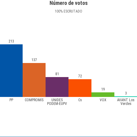
Número de votos
100
%
ESCRUTADO
213
137
81
72
19
3
PP
COMPROMíS
UNIDES
Cs
VOX
AVANT Los
PODEM-EUPV
Verdes