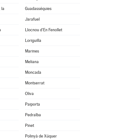
 la
Guadasséquies
Jarafuel
a
Llocnou d'En Fenollet
Loriguilla
Marines
Meliana
Moncada
Montserrat
Oliva
Paiporta
Pedralba
Pinet
Polinyà de Xúquer