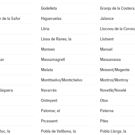
Godelleta
Granja de la Costera,
 de la Safor
Higueruelas
Jalance
Llíria
Llocnou de la Coron
Llosa de Ranes, la
Llutxent
Manises
Manuel
sar
Massamagrell
Massanassa
Mislata
Moixent/Mogente
Montitxelvo/Montichelvo
Montroi/Montroy
Náquera
Navarrés
Novetlè/Novelé
Ontinyent
Otos
Palomar, el
Paterna
Picassent
Piles
Duc, la
Pobla de Vallbona, la
Pobla Llarga, la