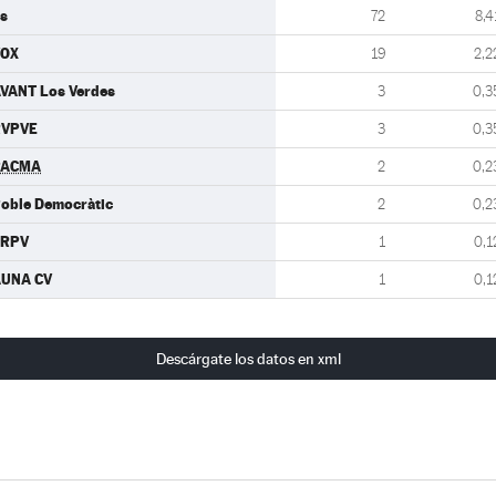
s
72
8,4
VOX
19
2,2
VANT Los Verdes
3
0,3
RVPVE
3
0,3
PACMA
2
0,2
oble Democràtic
2
0,2
ERPV
1
0,1
UNA CV
1
0,1
Descárgate los datos en xml