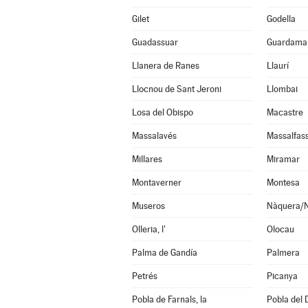
Gilet
Godella
Guadassuar
Guardamar
Llanera de Ranes
Llaurí
Llocnou de Sant Jeroni
Llombai
Losa del Obispo
Macastre
Massalavés
Massalfas
Millares
Miramar
Montaverner
Montesa
Museros
Nàquera/
Olleria, l'
Olocau
Palma de Gandía
Palmera
Petrés
Picanya
Pobla de Farnals, la
Pobla del 