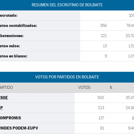
RESUMEN DEL ESCRUTINIO DE BOLBAITE
scrutado:
10
otos contabilizados:
856
79,4
bstenciones:
221
20,5
otos nulos:
13
1,5
otos en blanco:
9
1,0
VOTOS POR PARTIDOS EN BOLBAITE
ARTIDO
VOTOS
%
PSOE
300
35,0
PP
213
24,8
COMPROMíS
137
1
NIDES PODEM-EUPV
81
9,4