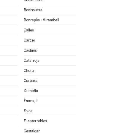
Benissuera
Bonrepòs i Mirambell
Calles
Càrcer
Casinos
Catarroja
Chera
Corbera
Domeño
Ènova, l'
Foios
Fuenterrobles
Gestalgar