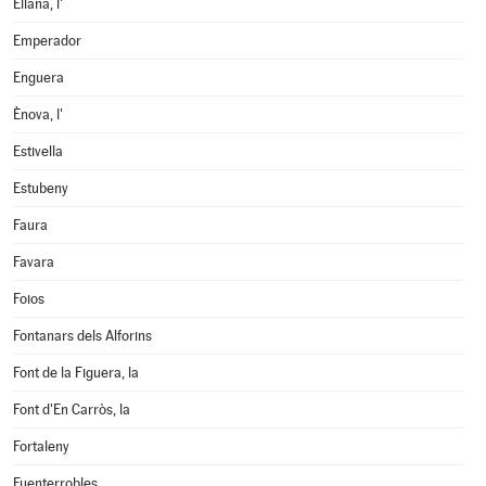
Eliana, l'
Emperador
Enguera
Ènova, l'
Estivella
Estubeny
Faura
Favara
Foios
Fontanars dels Alforins
Font de la Figuera, la
Font d'En Carròs, la
Fortaleny
Fuenterrobles