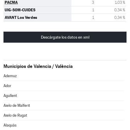
PACMA
3
1,03 %
UIG-SOM-CUIDES
1
0,34 %
AVANT Los Verdes
1
0,34 %
Descárgate los datos en xml
Municipios de Valencia / València
Ademuz
Ador
Agullent
Aielo de Malferit
Aielo de Rugat
Alaquàs