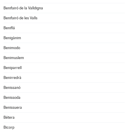
Benifairó de la Valldigna
Benifairó de les Valls
Beniflá
Benigànim
Benimodo
Benimuslem
Beniparrell
Benirredrà
Benissanó
Benissoda
Benissuera
Bétera
Bicorp