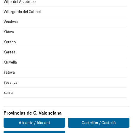
Villar del Arzobispo
Villargordo del Cabriel
Vinalesa
Xàtiva
Xeraco
Xeresa
Xirivella
Yátova
Yesa, La
Zarra
Provincias de C. Valenciana
Alicante / Alacant
Castellón / Castelló