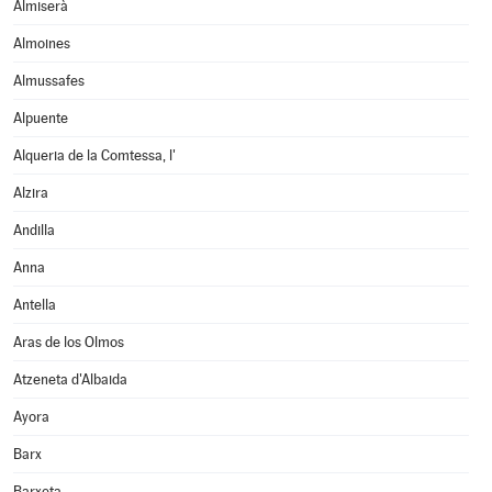
Almiserà
Almoines
Almussafes
Alpuente
Alqueria de la Comtessa, l'
Alzira
Andilla
Anna
Antella
Aras de los Olmos
Atzeneta d'Albaida
Ayora
Barx
Barxeta