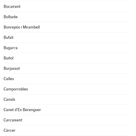
Bocairent
Bolbaite
Bonrepòs i Mirambell
Bufali
Bugarra
Buñol
Burjassot
Calles
Camporrobles
Canals
Canet d'En Berenguer
Carcaixent
Càrcer