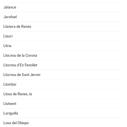
Jalance
Jarafuel
Llanera de Ranes
Llaurí
Llíria
Llocnou de la Corona
Llocnou d'En Fenollet
Llocnou de Sant Jeroni
Llombai
Llosa de Ranes, la
Llutxent
Loriguilla
Losa del Obispo