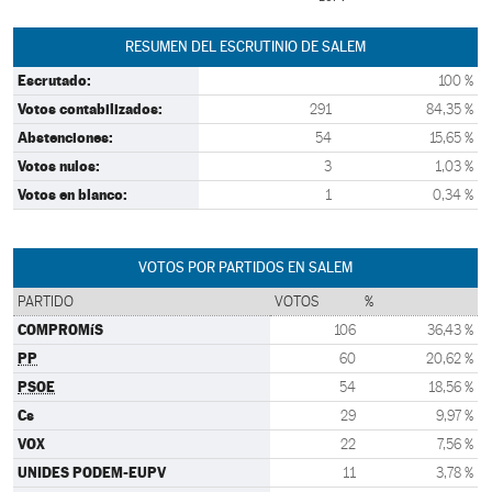
RESUMEN DEL ESCRUTINIO DE SALEM
Escrutado:
100 %
Votos contabilizados:
291
84,35 %
Abstenciones:
54
15,65 %
Votos nulos:
3
1,03 %
Votos en blanco:
1
0,34 %
VOTOS POR PARTIDOS EN SALEM
PARTIDO
VOTOS
%
COMPROMíS
106
36,43 %
PP
60
20,62 %
PSOE
54
18,56 %
Cs
29
9,97 %
VOX
22
7,56 %
UNIDES PODEM-EUPV
11
3,78 %