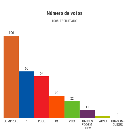
Número de votos
100
%
ESCRUTADO
106
60
54
29
22
11
3
1
COMPROMíS
PP
PSOE
Cs
VOX
UNIDES
PACMA
UIG-SOM-
PODEM-
CUIDES
EUPV