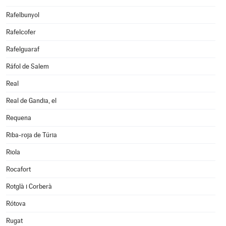
Rafelbunyol
Rafelcofer
Rafelguaraf
Ráfol de Salem
Real
Real de Gandia, el
Requena
Riba-roja de Túria
Riola
Rocafort
Rotglà i Corberà
Rótova
Rugat