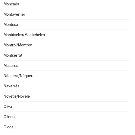
Moncada
Montaverner
Montesa
Montitxelvo/Montichelvo
Montroi/Montroy
Montserrat
Museros
Nàquera/Náquera
Navarrés
Novetlè/Novelé
Oliva
Olleria, l'
Olocau