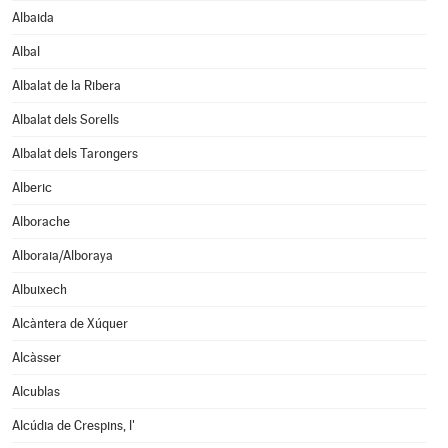
Albaida
Albal
Albalat de la Ribera
Albalat dels Sorells
Albalat dels Tarongers
Alberic
Alborache
Alboraia/Alboraya
Albuixech
Alcàntera de Xúquer
Alcàsser
Alcublas
Alcúdia de Crespins, l'