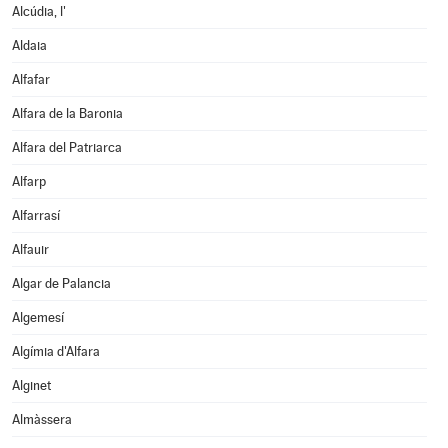
Alcúdia, l'
Aldaia
Alfafar
Alfara de la Baronia
Alfara del Patriarca
Alfarp
Alfarrasí
Alfauir
Algar de Palancia
Algemesí
Algímia d'Alfara
Alginet
Almàssera