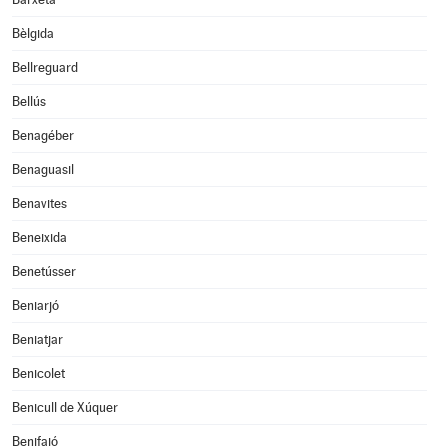
Bèlgida
Bellreguard
Bellús
Benagéber
Benaguasil
Benavites
Beneixida
Benetússer
Beniarjó
Beniatjar
Benicolet
Benicull de Xúquer
Benifaió