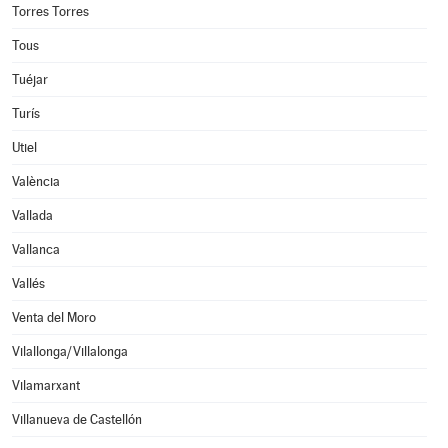
Torres Torres
Tous
Tuéjar
Turís
Utiel
València
Vallada
Vallanca
Vallés
Venta del Moro
Vilallonga/Villalonga
Vilamarxant
Villanueva de Castellón