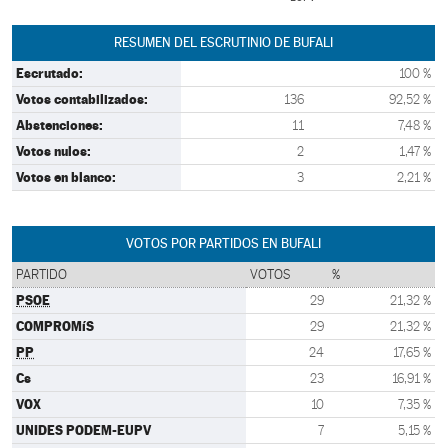
RESUMEN DEL ESCRUTINIO DE BUFALI
Escrutado:
100 %
Votos contabilizados:
136
92,52 %
Abstenciones:
11
7,48 %
Votos nulos:
2
1,47 %
Votos en blanco:
3
2,21 %
VOTOS POR PARTIDOS EN BUFALI
PARTIDO
VOTOS
%
PSOE
29
21,32 %
COMPROMíS
29
21,32 %
PP
24
17,65 %
Cs
23
16,91 %
VOX
10
7,35 %
UNIDES PODEM-EUPV
7
5,15 %