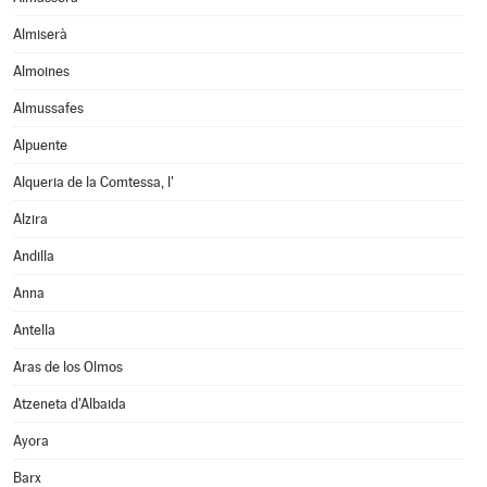
Almiserà
Almoines
Almussafes
Alpuente
Alqueria de la Comtessa, l'
Alzira
Andilla
Anna
Antella
Aras de los Olmos
Atzeneta d'Albaida
Ayora
Barx