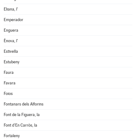
Eliana, l'
Emperador
Enguera
Ènova, l'
Estivella
Estubeny
Faura
Favara
Foios
Fontanars dels Alforins
Font de la Figuera, la
Font d'En Carròs, la
Fortaleny