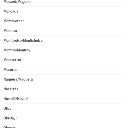
Moixent/Mogente
Moncada
Montaverner
Montesa
Montitxelvo/Montichelvo
Montroi/Montroy
Montserrat
Museros
Nàquera/Náquera
Navarrés
Novetlè/Novelé
Oliva
Olleria, l'
Olocau