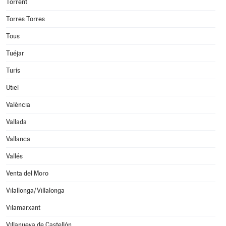
Torrent
Torres Torres
Tous
Tuéjar
Turís
Utiel
València
Vallada
Vallanca
Vallés
Venta del Moro
Vilallonga/Villalonga
Vilamarxant
Villanueva de Castellón