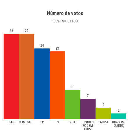
Número de votos
100
%
ESCRUTADO
29
29
24
23
10
7
4
2
PSOE
COMPROMíS
PP
Cs
VOX
UNIDES
PACMA
UIG-SOM-
PODEM-
CUIDES
EUPV