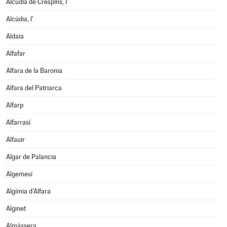
Alcúdia de Crespins, l'
Alcúdia, l'
Aldaia
Alfafar
Alfara de la Baronia
Alfara del Patriarca
Alfarp
Alfarrasí
Alfauir
Algar de Palancia
Algemesí
Algímia d'Alfara
Alginet
Almàssera