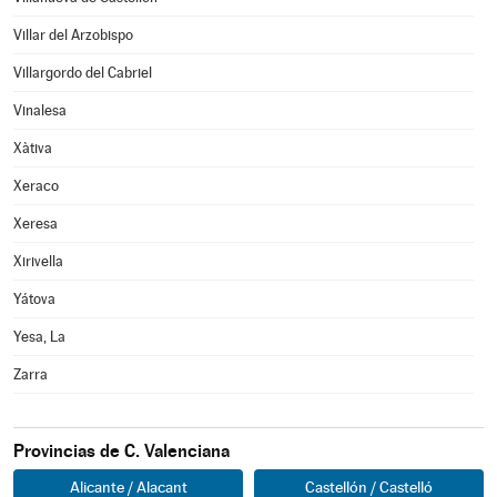
Villar del Arzobispo
Villargordo del Cabriel
Vinalesa
Xàtiva
Xeraco
Xeresa
Xirivella
Yátova
Yesa, La
Zarra
Provincias de C. Valenciana
Alicante / Alacant
Castellón / Castelló