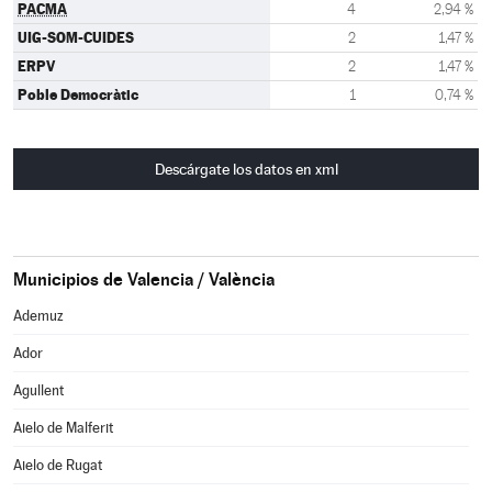
PACMA
4
2,94 %
UIG-SOM-CUIDES
2
1,47 %
ERPV
2
1,47 %
Poble Democràtic
1
0,74 %
Descárgate los datos en xml
Municipios de Valencia / València
Ademuz
Ador
Agullent
Aielo de Malferit
Aielo de Rugat