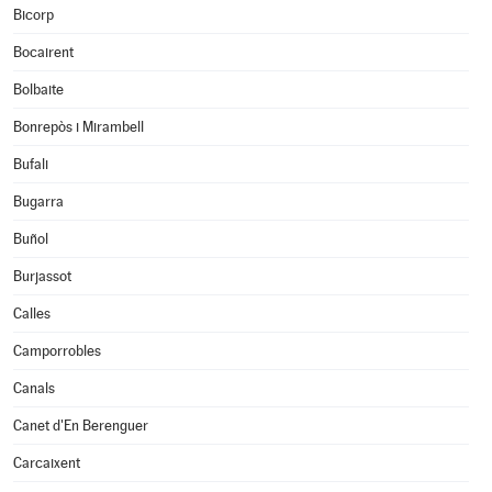
Bicorp
Bocairent
Bolbaite
Bonrepòs i Mirambell
Bufali
Bugarra
Buñol
Burjassot
Calles
Camporrobles
Canals
Canet d'En Berenguer
Carcaixent