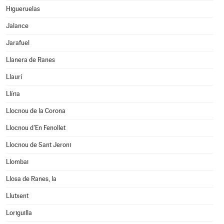
Higueruelas
Jalance
Jarafuel
Llanera de Ranes
Llaurí
Llíria
Llocnou de la Corona
Llocnou d'En Fenollet
Llocnou de Sant Jeroni
Llombai
Llosa de Ranes, la
Llutxent
Loriguilla