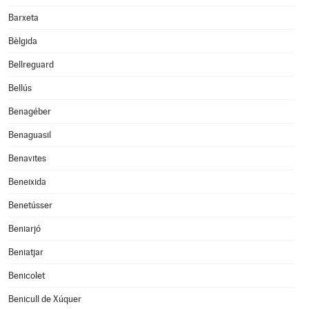
Barxeta
Bèlgida
Bellreguard
Bellús
Benagéber
Benaguasil
Benavites
Beneixida
Benetússer
Beniarjó
Beniatjar
Benicolet
Benicull de Xúquer