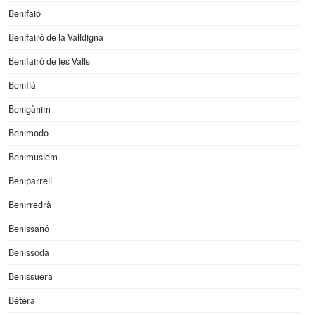
Benifaió
Benifairó de la Valldigna
Benifairó de les Valls
Beniflá
Benigànim
Benimodo
Benimuslem
Beniparrell
Benirredrà
Benissanó
Benissoda
Benissuera
Bétera