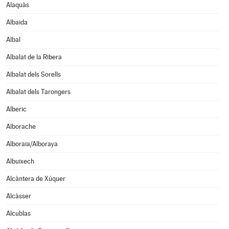
Alaquàs
Albaida
Albal
Albalat de la Ribera
Albalat dels Sorells
Albalat dels Tarongers
Alberic
Alborache
Alboraia/Alboraya
Albuixech
Alcàntera de Xúquer
Alcàsser
Alcublas