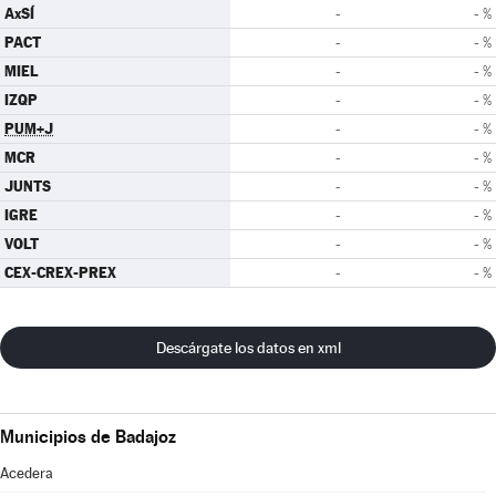
AxSÍ
-
- %
PACT
-
- %
MIEL
-
- %
IZQP
-
- %
PUM+J
-
- %
MCR
-
- %
JUNTS
-
- %
IGRE
-
- %
VOLT
-
- %
CEX-CREX-PREX
-
- %
Descárgate los datos en xml
Municipios de Badajoz
Acedera