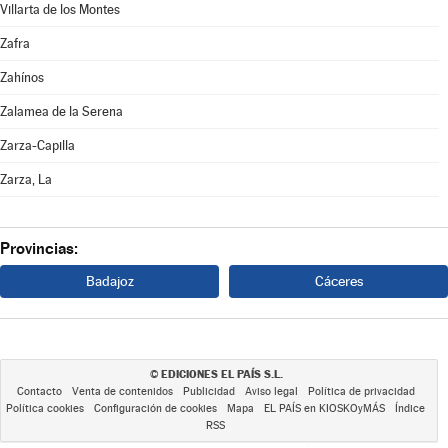
Villarta de los Montes
Zafra
Zahínos
Zalamea de la Serena
Zarza-Capilla
Zarza, La
Provincias:
Badajoz
Cáceres
EDICIONES EL PAÍS S.L.
©
Contacto
Venta de contenidos
Publicidad
Aviso legal
Política de privacidad
Política cookies
Configuración de cookies
Mapa
EL PAÍS en KIOSKOyMÁS
Índice
RSS