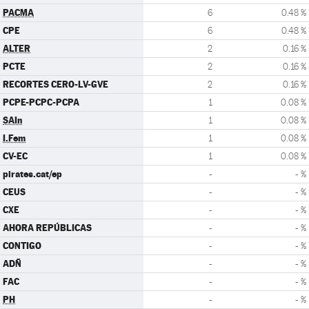
PACMA
6
0.48 %
CPE
6
0.48 %
ALTER
2
0.16 %
PCTE
2
0.16 %
RECORTES CERO-LV-GVE
2
0.16 %
PCPE-PCPC-PCPA
1
0.08 %
SAIn
1
0.08 %
I.Fem
1
0.08 %
CV-EC
1
0.08 %
pirates.cat/ep
-
- %
CEUS
-
- %
CXE
-
- %
AHORA REPÚBLICAS
-
- %
CONTIGO
-
- %
ADÑ
-
- %
FAC
-
- %
PH
-
- %