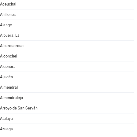
Aceuchal
Ahillones
Alange
Albuera, La
Alburquerque
Alconchel
Alconera
Aljucén
Almendral
Almendralejo
Arroyo de San Serván
Atalaya
Azuaga