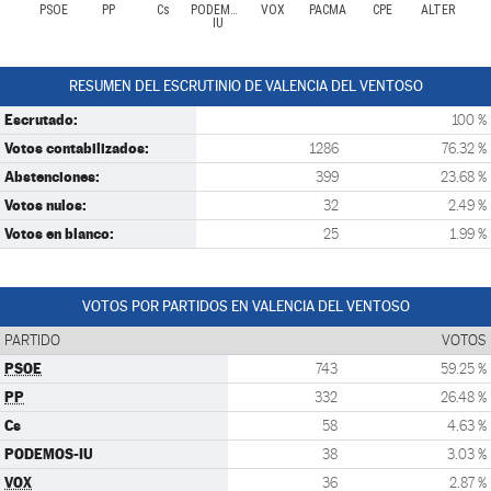
PSOE
PP
Cs
PODEMOS-
VOX
PACMA
CPE
ALTER
IU
RESUMEN DEL ESCRUTINIO DE VALENCIA DEL VENTOSO
Escrutado:
100 %
Votos contabilizados:
1286
76.32 %
Abstenciones:
399
23.68 %
Votos nulos:
32
2.49 %
Votos en blanco:
25
1.99 %
VOTOS POR PARTIDOS EN VALENCIA DEL VENTOSO
PARTIDO
VOTOS
PSOE
743
59.25 %
PP
332
26.48 %
Cs
58
4.63 %
PODEMOS-IU
38
3.03 %
VOX
36
2.87 %