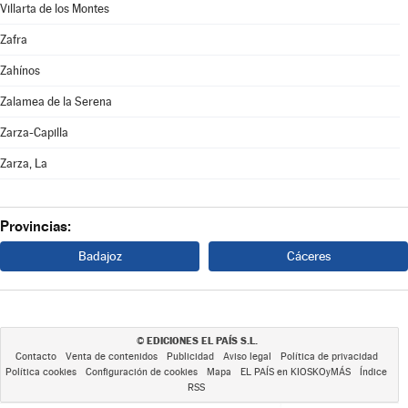
Villarta de los Montes
Zafra
Zahínos
Zalamea de la Serena
Zarza-Capilla
Zarza, La
Provincias:
Badajoz
Cáceres
EDICIONES EL PAÍS S.L.
©
Contacto
Venta de contenidos
Publicidad
Aviso legal
Política de privacidad
Política cookies
Configuración de cookies
Mapa
EL PAÍS en KIOSKOyMÁS
Índice
RSS