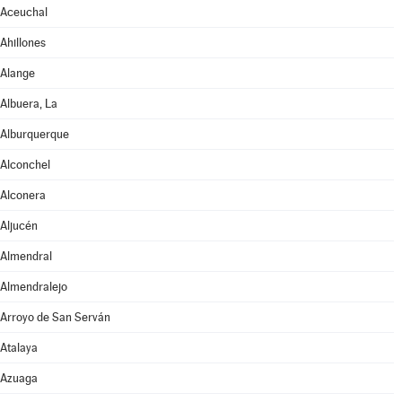
Aceuchal
Ahillones
Alange
Albuera, La
Alburquerque
Alconchel
Alconera
Aljucén
Almendral
Almendralejo
Arroyo de San Serván
Atalaya
Azuaga