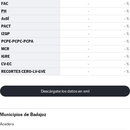
FAC
-
- %
PH
-
- %
AxSÍ
-
- %
PACT
-
- %
IZQP
-
- %
PCPE-PCPC-PCPA
-
- %
MCR
-
- %
IGRE
-
- %
CV-EC
-
- %
RECORTES CERO-LV-GVE
-
- %
Descárgate los datos en xml
Municipios de Badajoz
Acedera