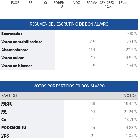
PSOE
PP
Cs
PODEMOS-
VOX
PACMA
CEX-CREX-
I.Fem
IU
PREX
RESUMEN DEL ESCRUTINIO DE DON ÁLVARO
Escrutado:
100 %
Votos contabilizados:
545
79.1 %
Abstenciones:
144
20.9 %
Votos nulos:
27
4.95 %
Votos en blanco:
9
1.74 %
VOTOS POR PARTIDOS EN DON ÁLVARO
PARTIDO
VOTOS
PSOE
256
49.42 %
PP
110
21.24 %
Cs
71
13.71 %
PODEMOS-IU
25
4.83 %
VOX
21
4.05 %