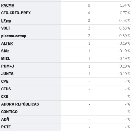
PACMA
9
1.74 %
CEX-CREX-PREX
4
0.77 %
I.Fem
3
0.58 %
VOLT
3
0.58 %
pirates.cat/ep
2
0.39 %
ALTER
1
0.19 %
SAIn
1
0.19 %
MIEL
1
0.19 %
PUM+J
1
0.19 %
JUNTS
1
0.19 %
CPE
-
- %
CEUS
-
- %
CXE
-
- %
AHORA REPÚBLICAS
-
- %
CONTIGO
-
- %
ADÑ
-
- %
PCTE
-
- %