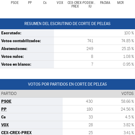
PSOE
PP
Cs
VOX
CEX-CREX-
PODEMOS-
PACMA
MCR
PREX
IU
RESUMEN DEL ESCRUTINIO DE CORTE DE PELEAS
Escrutado:
100 %
Votos contabilizados:
741
74.85 %
Abstenciones:
249
25.15 %
Votos nulos:
8
1.08 %
Votos en blanco:
7
0.95 %
VOTOS POR PARTIDOS EN CORTE DE PELEAS
PARTIDO
VOTOS
PSOE
430
58.66 %
PP
180
24.56 %
Cs
33
4.5 %
VOX
28
3.82 %
CEX-CREX-PREX
25
3.41 %