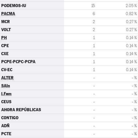
PODEMOS-IU
15
2.05 %
PACMA
6
0.82 %
MCR
2
0.27 %
VOLT
2
0.27 %
PH
1
0.14 %
CPE
1
0.14 %
CXE
1
0.14 %
PCPE-PCPC-PCPA
1
0.14 %
CV-EC
1
0.14 %
ALTER
-
- %
SAIn
-
- %
I.Fem
-
- %
CEUS
-
- %
AHORA REPÚBLICAS
-
- %
CONTIGO
-
- %
ADÑ
-
- %
PCTE
-
- %