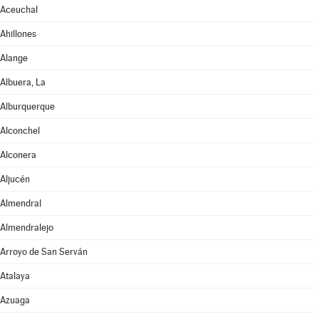
Aceuchal
Ahillones
Alange
Albuera, La
Alburquerque
Alconchel
Alconera
Aljucén
Almendral
Almendralejo
Arroyo de San Serván
Atalaya
Azuaga