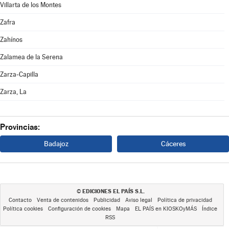
Villarta de los Montes
Zafra
Zahínos
Zalamea de la Serena
Zarza-Capilla
Zarza, La
Provincias:
Badajoz
Cáceres
EDICIONES EL PAÍS S.L.
©
Contacto
Venta de contenidos
Publicidad
Aviso legal
Política de privacidad
Política cookies
Configuración de cookies
Mapa
EL PAÍS en KIOSKOyMÁS
Índice
RSS