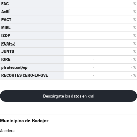
FAC
-
- %
AxSÍ
-
- %
PACT
-
- %
MIEL
-
- %
IZQP
-
- %
PUM+J
-
- %
JUNTS
-
- %
IGRE
-
- %
pirates.cat/ep
-
- %
RECORTES CERO-LV-GVE
-
- %
Descárgate los datos en xml
Municipios de Badajoz
Acedera