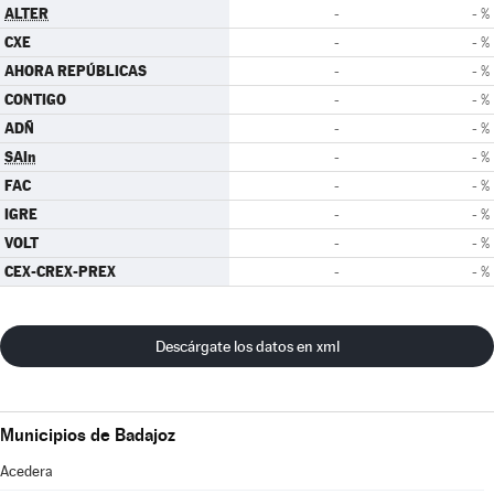
ALTER
-
- %
CXE
-
- %
AHORA REPÚBLICAS
-
- %
CONTIGO
-
- %
ADÑ
-
- %
SAIn
-
- %
FAC
-
- %
IGRE
-
- %
VOLT
-
- %
CEX-CREX-PREX
-
- %
Descárgate los datos en xml
Municipios de Badajoz
Acedera