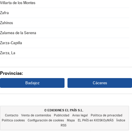
Villarta de los Montes
Zafra
Zahínos
Zalamea de la Serena
Zarza-Capilla
Zarza, La
Provincias:
Badajoz
Cáceres
EDICIONES EL PAÍS S.L.
©
Contacto
Venta de contenidos
Publicidad
Aviso legal
Política de privacidad
Política cookies
Configuración de cookies
Mapa
EL PAÍS en KIOSKOyMÁS
Índice
RSS