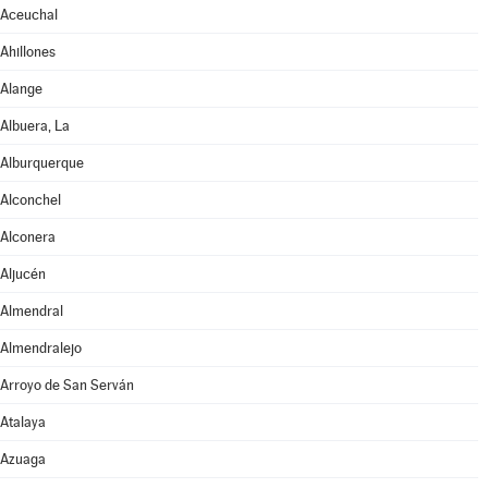
Aceuchal
Ahillones
Alange
Albuera, La
Alburquerque
Alconchel
Alconera
Aljucén
Almendral
Almendralejo
Arroyo de San Serván
Atalaya
Azuaga