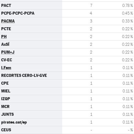
PACT
7
0.78 %
PCPE-PCPC-PCPA
4
0.45 %
PACMA
3
0.33 %
PCTE
2
0.22 %
PH
2
0.22 %
AxSÍ
2
0.22 %
PUM+J
2
0.22 %
CV-EC
2
0.22 %
I.Fem
1
0.11 %
RECORTES CERO-LV-GVE
1
0.11 %
CPE
1
0.11 %
MIEL
1
0.11 %
IZQP
1
0.11 %
MCR
1
0.11 %
JUNTS
1
0.11 %
pirates.cat/ep
1
0.11 %
CEUS
-
- %