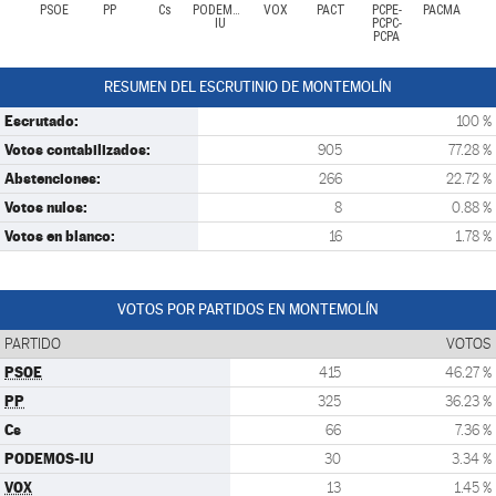
PSOE
PP
Cs
PODEMOS-
VOX
PACT
PCPE-
PACMA
IU
PCPC-
PCPA
RESUMEN DEL ESCRUTINIO DE MONTEMOLÍN
Escrutado:
100 %
Votos contabilizados:
905
77.28 %
Abstenciones:
266
22.72 %
Votos nulos:
8
0.88 %
Votos en blanco:
16
1.78 %
VOTOS POR PARTIDOS EN MONTEMOLÍN
PARTIDO
VOTOS
PSOE
415
46.27 %
PP
325
36.23 %
Cs
66
7.36 %
PODEMOS-IU
30
3.34 %
VOX
13
1.45 %