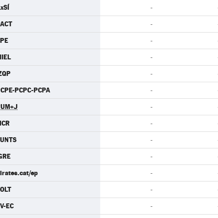
xSÍ
-
PACT
-
CPE
-
IEL
-
ZQP
-
CPE-PCPC-PCPA
-
PUM+J
-
MCR
-
JUNTS
-
GRE
-
irates.cat/ep
-
OLT
-
V-EC
-