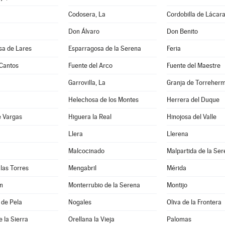
Codosera, La
Cordobilla de Lácar
Don Álvaro
Don Benito
sa de Lares
Esparragosa de la Serena
Feria
 Cantos
Fuente del Arco
Fuente del Maestre
Garrovilla, La
Granja de Torreher
Helechosa de los Montes
Herrera del Duque
e Vargas
Higuera la Real
Hinojosa del Valle
Llera
Llerena
Malcocinado
Malpartida de la Se
las Torres
Mengabril
Mérida
n
Monterrubio de la Serena
Montijo
 de Pela
Nogales
Oliva de la Frontera
e la Sierra
Orellana la Vieja
Palomas