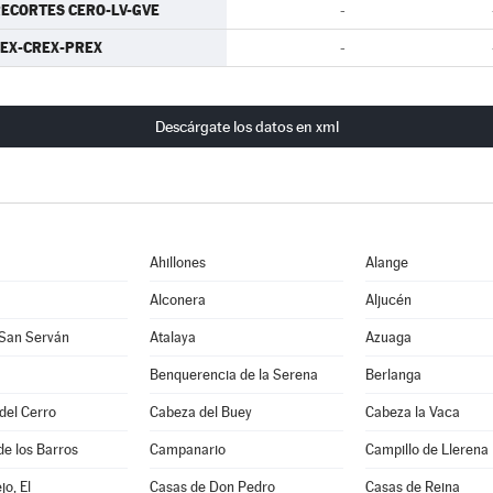
ECORTES CERO-LV-GVE
-
EX-CREX-PREX
-
Descárgate los datos en xml
Ahillones
Alange
Alconera
Aljucén
 San Serván
Atalaya
Azuaga
Benquerencia de la Serena
Berlanga
 del Cerro
Cabeza del Buey
Cabeza la Vaca
de los Barros
Campanario
Campillo de Llerena
jo, El
Casas de Don Pedro
Casas de Reina