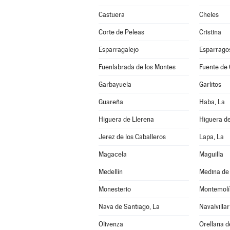
Castuera
Cheles
Corte de Peleas
Cristina
Esparragalejo
Esparrago
Fuenlabrada de los Montes
Fuente de
Garbayuela
Garlitos
Guareña
Haba, La
Higuera de Llerena
Higuera d
Jerez de los Caballeros
Lapa, La
Magacela
Maguilla
Medellín
Medina de 
Monesterio
Montemolí
Nava de Santiago, La
Navalvillar
Olivenza
Orellana d