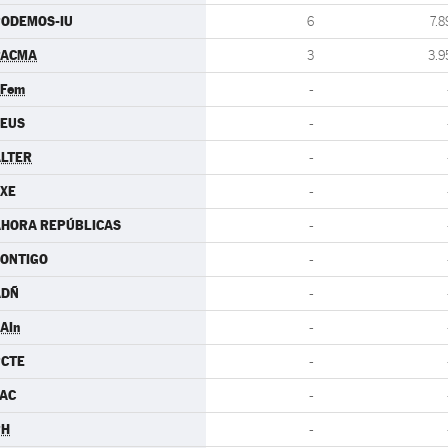
PODEMOS-IU
6
7.8
PACMA
3
3.9
.Fem
-
CEUS
-
LTER
-
XE
-
AHORA REPÚBLICAS
-
ONTIGO
-
ADÑ
-
AIn
-
PCTE
-
AC
-
PH
-