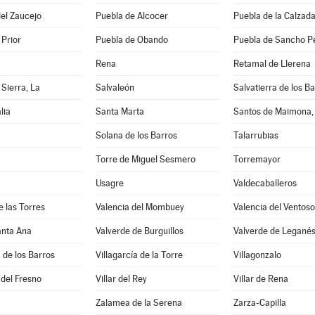
el Zaucejo
Puebla de Alcocer
Puebla de la Calzad
 Prior
Puebla de Obando
Puebla de Sancho P
Rena
Retamal de Llerena
 Sierra, La
Salvaleón
Salvatierra de los B
lia
Santa Marta
Santos de Maimona,
Solana de los Barros
Talarrubias
Torre de Miguel Sesmero
Torremayor
Usagre
Valdecaballeros
e las Torres
Valencia del Mombuey
Valencia del Ventoso
anta Ana
Valverde de Burguillos
Valverde de Legané
a de los Barros
Villagarcía de la Torre
Villagonzalo
 del Fresno
Villar del Rey
Villar de Rena
Zalamea de la Serena
Zarza-Capilla