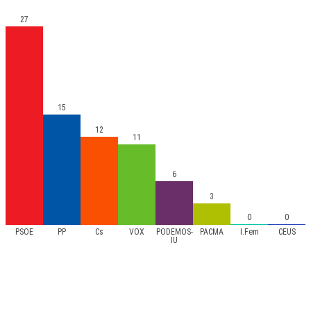
27
15
12
11
6
3
0
0
PSOE
PP
Cs
VOX
PODEMOS-
PACMA
I.Fem
CEUS
IU