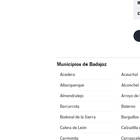
R
C
Municipios de Badajoz
Acedera
Aceuchal
Alburquerque
Alconchel
Almendralejo
Arroyo de
Barcarrota
Baterno
Bodonal de la Sierra
Burguillos
Calera de León
Calzadilla 
Carmonita
Carrascale