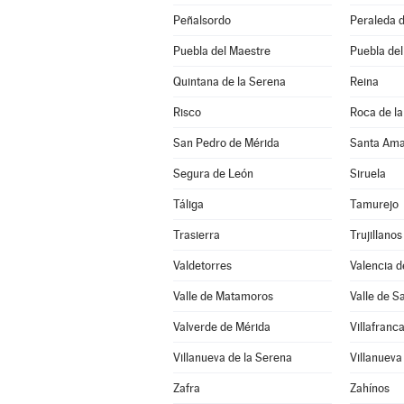
Peñalsordo
Peraleda d
Puebla del Maestre
Puebla del
Quintana de la Serena
Reina
Risco
Roca de la
San Pedro de Mérida
Santa Ama
Segura de León
Siruela
Táliga
Tamurejo
Trasierra
Trujillanos
Valdetorres
Valencia d
Valle de Matamoros
Valle de S
Valverde de Mérida
Villafranc
Villanueva de la Serena
Villanueva
Zafra
Zahínos