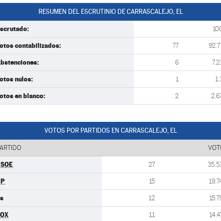
RESUMEN DEL ESCRUTINIO DE CARRASCALEJO, EL
scrutado:
10
otos contabilizados:
77
92.7
bstenciones:
6
7.2
otos nulos:
1
1.
otos en blanco:
2
2.6
VOTOS POR PARTIDOS EN CARRASCALEJO, EL
ARTIDO
VOT
PSOE
27
35.5
PP
15
19.7
s
12
15.7
VOX
11
14.4