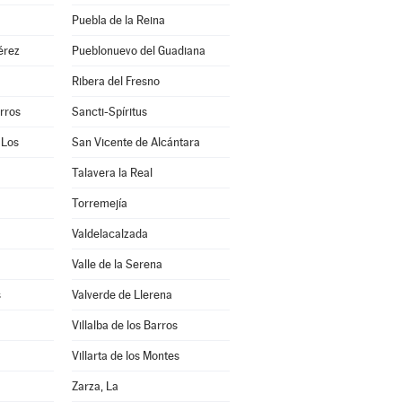
a
Puebla de la Reina
érez
Pueblonuevo del Guadiana
Ribera del Fresno
arros
Sancti-Spíritus
 Los
San Vicente de Alcántara
Talavera la Real
Torremejía
Valdelacalzada
Valle de la Serena
s
Valverde de Llerena
Villalba de los Barros
Villarta de los Montes
Zarza, La