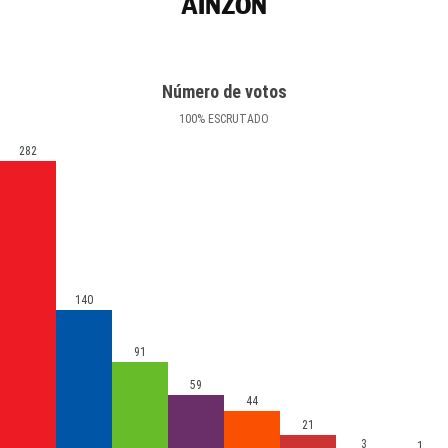
AINZÓN
Número de votos
100
%
ESCRUTADO
282
140
91
59
44
21
3
1