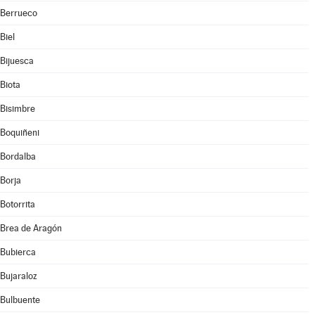
Berrueco
Biel
Bijuesca
Biota
Bisimbre
Boquiñeni
Bordalba
Borja
Botorrita
Brea de Aragón
Bubierca
Bujaraloz
Bulbuente