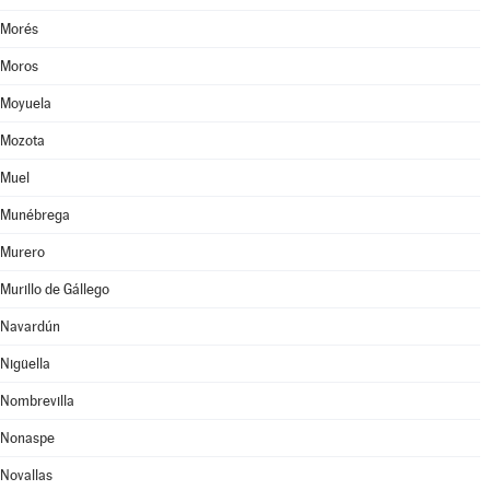
Morés
Moros
Moyuela
Mozota
Muel
Munébrega
Murero
Murillo de Gállego
Navardún
Nigüella
Nombrevilla
Nonaspe
Novallas