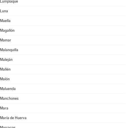
Lumpiaque
Luna
Maella
Magallón
Mainar
Malanquilla
Maleján
Mallén
Malón
Maluenda
Manchones
Mara
María de Huerva
Marracos