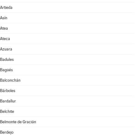
Artieda
Asín
Atea
Ateca
Azuara
Badules
Bagüés
Balconchán
Bárboles
Bardallur
Belchite
Belmonte de Gracián
Berdejo