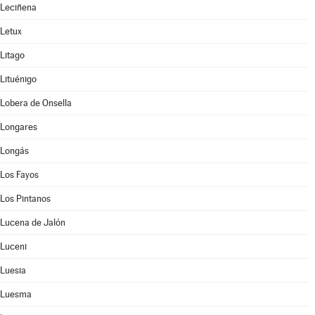
Leciñena
Letux
Litago
Lituénigo
Lobera de Onsella
Longares
Longás
Los Fayos
Los Pintanos
Lucena de Jalón
Luceni
Luesia
Luesma