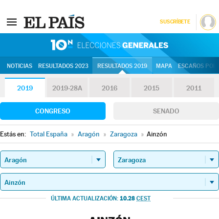
SUSCRÍBETE
10N | Eleccion
NOTICIAS
RESULTADOS 2023
RESULTADOS 2019
MAPA
ESCAÑOS POR 
2019
2019-28A
2016
2015
2011
CONGRESO
SENADO
Estás en:
Total España
»
Aragón
»
Zaragoza
»
Ainzón
10.28
ÚLTIMA ACTUALIZACIÓN:
CEST