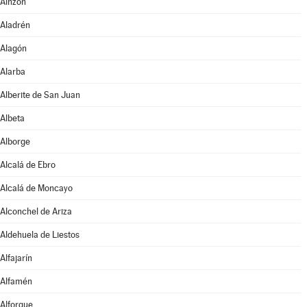
Ainzón
Aladrén
Alagón
Alarba
Alberite de San Juan
Albeta
Alborge
Alcalá de Ebro
Alcalá de Moncayo
Alconchel de Ariza
Aldehuela de Liestos
Alfajarín
Alfamén
Alforque