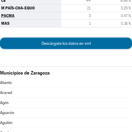
Cs
44
6,86 %
M PAÍS-CHA-EQUO
21
3,28 %
PACMA
3
0,47 %
MAS
1
0,16 %
Descárgate los datos en xml
Municipios de Zaragoza
Abanto
Acered
Agón
Aguarón
Aguilón