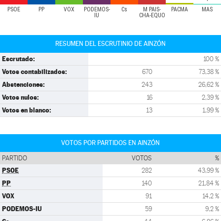
PSOE
PP
VOX
PODEMOS-
Cs
M PAÍS-
PACMA
MAS
IU
CHA-EQUO
RESUMEN DEL ESCRUTINIO DE AINZÓN
Escrutado:
100 %
Votos contabilizados:
670
73,38 %
Abstenciones:
243
26,62 %
Votos nulos:
16
2,39 %
Votos en blanco:
13
1,99 %
VOTOS POR PARTIDOS EN AINZÓN
PARTIDO
VOTOS
%
PSOE
282
43,99 %
PP
140
21,84 %
VOX
91
14,2 %
PODEMOS-IU
59
9,2 %