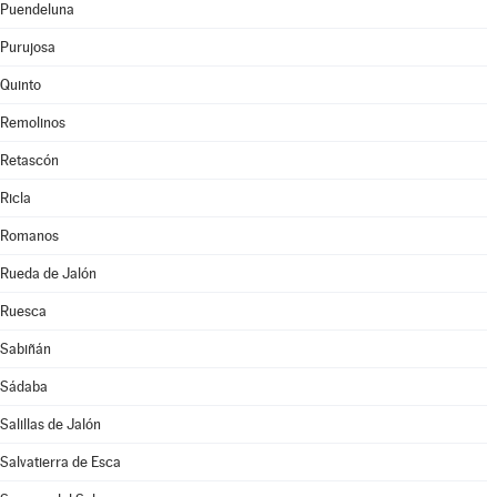
Puendeluna
Purujosa
Quinto
Remolinos
Retascón
Ricla
Romanos
Rueda de Jalón
Ruesca
Sabiñán
Sádaba
Salillas de Jalón
Salvatierra de Esca