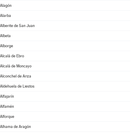
Alagón
Alarba
Alberite de San Juan
Albeta
Alborge
Alcalá de Ebro
Alcalá de Moncayo
Alconchel de Ariza
Aldehuela de Liestos
Alfajarín
Alfamén
Alforque
Alhama de Aragón