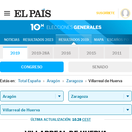
SUSCRÍBETE
10N | Eleccion
NOTICIAS
RESULTADOS 2023
RESULTADOS 2019
MAPA
ESCAÑOS POR 
2019
2019-28A
2016
2015
2011
CONGRESO
SENADO
Estás en:
Total España
»
Aragón
»
Zaragoza
»
Villarreal de Huerva
10.28
ÚLTIMA ACTUALIZACIÓN:
CEST