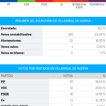
PP
VOX
PSOE
Cs
M PAÍS-CHA-
PODEMOS-IU
EQUO
RESUMEN DEL ESCRUTINIO DE VILLARREAL DE HUERVA
Escrutado:
100 %
Votos contabilizados:
108
83,08 %
Abstenciones:
22
16,92 %
Votos nulos:
1
0,93 %
Votos en blanco:
0
0 %
VOTOS POR PARTIDOS EN VILLARREAL DE HUERVA
PARTIDO
VOTOS
%
PP
39
36,45 %
VOX
32
29,91 %
PSOE
16
14,95 %
Cs
11
10,28 %