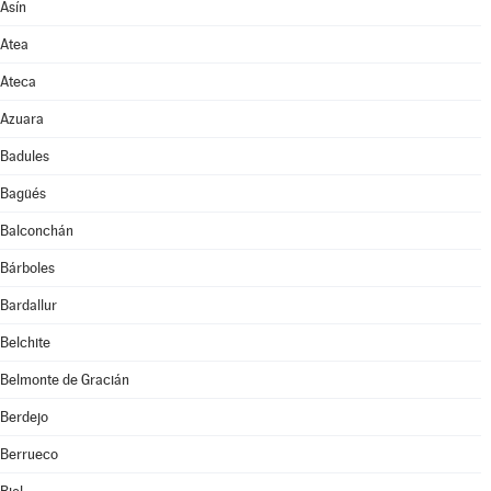
Asín
Atea
Ateca
Azuara
Badules
Bagüés
Balconchán
Bárboles
Bardallur
Belchite
Belmonte de Gracián
Berdejo
Berrueco