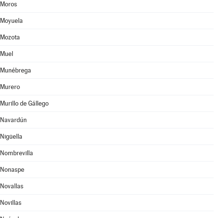
Moros
Moyuela
Mozota
Muel
Munébrega
Murero
Murillo de Gállego
Navardún
Nigüella
Nombrevilla
Nonaspe
Novallas
Novillas