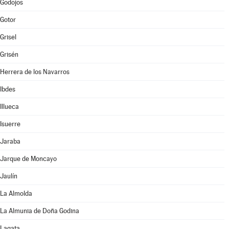
Godojos
Gotor
Grisel
Grisén
Herrera de los Navarros
Ibdes
Illueca
Isuerre
Jaraba
Jarque de Moncayo
Jaulín
La Almolda
La Almunia de Doña Godina
Lagata