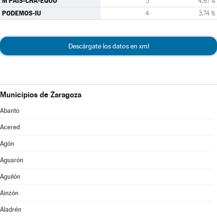
M PAÍS-CHA-EQUO
5
4,67 %
PODEMOS-IU
4
3,74 %
Descárgate los datos en xml
Municipios de Zaragoza
Abanto
Acered
Agón
Aguarón
Aguilón
Ainzón
Aladrén