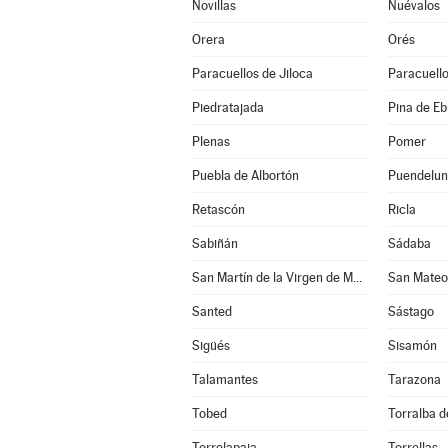
Novillas
Nuévalos
Orera
Orés
Paracuellos de Jiloca
Paracuello
Piedratajada
Pina de Eb
Plenas
Pomer
Puebla de Albortón
Puendelu
Retascón
Ricla
Sabiñán
Sádaba
San Martín de la Virgen de Moncayo
San Mateo
Santed
Sástago
Sigüés
Sisamón
Talamantes
Tarazona
Tobed
Torralba de
Torrelapaja
Torrellas