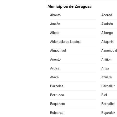
Municipios de Zaragoza
Abanto
Acered
Ainzón
Aladrén
Albeta
Alborge
Aldehuela de Liestos
Alfajarín
Almochuel
Almonacid
Anento
Aniñón
Ardisa
Ariza
Ateca
Azuara
Bárboles
Bardallur
Berrueco
Biel
Boquiñeni
Bordalba
Bubierca
Bujaraloz