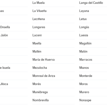
La Muela
Langa del Castillo
sas
La Vilueña
Layana
Leciñena
Letux
Onsella
Longares
Longás
 Jalón
Luceni
Luesia
Maella
Magallón
Mallén
Malón
María de Huerva
Marracos
e Isuela
Mezalocha
Mianos
Monreal de Ariza
Monterde
Jiloca
Morés
Moros
Munébrega
Murero
Nombrevilla
Nonaspe