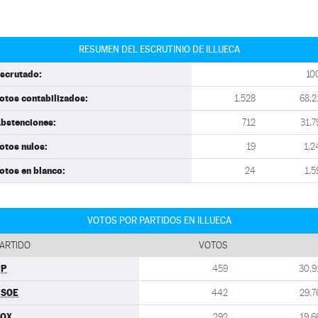
RESUMEN DEL ESCRUTINIO DE ILLUECA
scrutado:
10
otos contabilizados:
1.528
68,2
bstenciones:
712
31,7
otos nulos:
19
1,2
otos en blanco:
24
1,5
VOTOS POR PARTIDOS EN ILLUECA
ARTIDO
VOTOS
PP
459
30,9
PSOE
442
29,7
VOX
292
19,6