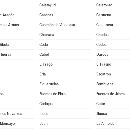
Calatayud
Calatorao
de Aragón
Carenas
Cariñena
e las Armas
Castejón de Valdejasa
Castiliscar
Chiprana
Chodes
Ribota
Codo
Codos
 Huerva
Cubel
Daroca
El Frago
El Frasno
Erla
Escatrón
Figueruelas
Fombuena
os
Fuentes de Ebro
Fuentes de Jiloca
Godojos
Gotor
 los Navarros
Ibdes
Illueca
 Moncayo
Jaulín
La Almolda