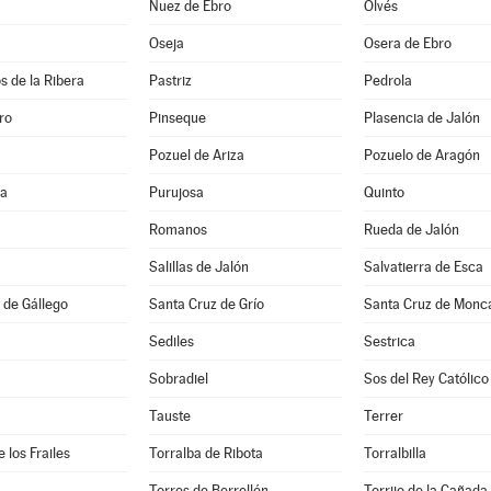
Nuez de Ebro
Olvés
Oseja
Osera de Ebro
s de la Ribera
Pastriz
Pedrola
ro
Pinseque
Plasencia de Jalón
Pozuel de Ariza
Pozuelo de Aragón
na
Purujosa
Quinto
Romanos
Rueda de Jalón
Salillas de Jalón
Salvatierra de Esca
 de Gállego
Santa Cruz de Grío
Santa Cruz de Monc
Sediles
Sestrica
Sobradiel
Sos del Rey Católico
Tauste
Terrer
 los Frailes
Torralba de Ribota
Torralbilla
Torres de Berrellén
Torrijo de la Cañada