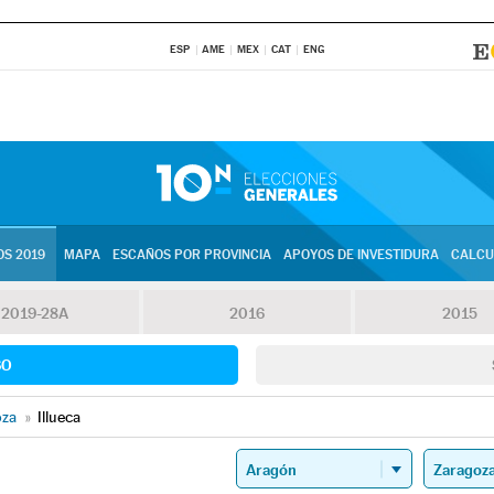
ESP
AME
MEX
CAT
ENG
S 2019
MAPA
ESCAÑOS POR PROVINCIA
APOYOS DE INVESTIDURA
CALCU
2019-28A
2016
2015
SO
oza
»
Illueca