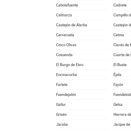
Cabolafuente
Cadrete
Calmarza
Campillo 
Castejón de Alarba
Castejón d
Cerveruela
Cetina
Cinco Olivas
Clarés de 
Cosuenda
Cuarte de
El Burgo de Ebro
El Buste
Encinacorba
Épila
Farlete
Fayón
Fuendejalón
Fuendetod
Gallur
Gelsa
Grisén
Herrera de
Jaraba
Jarque de