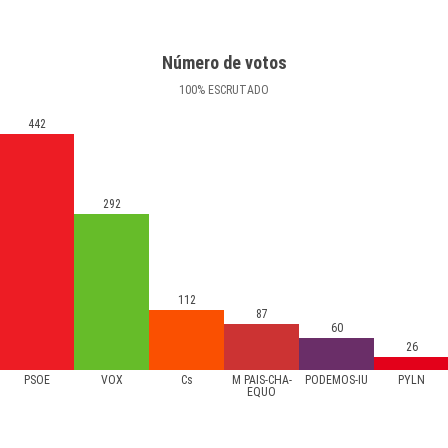
Número de votos
100
%
ESCRUTADO
442
292
112
87
60
26
PSOE
VOX
Cs
M PAÍS-CHA-
PODEMOS-IU
PYLN
EQUO