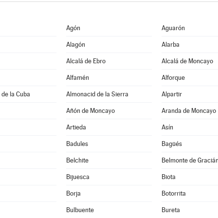
Agón
Aguarón
Alagón
Alarba
Alcalá de Ebro
Alcalá de Moncayo
Alfamén
Alforque
 de la Cuba
Almonacid de la Sierra
Alpartir
Añón de Moncayo
Aranda de Moncayo
Artieda
Asín
Badules
Bagüés
Belchite
Belmonte de Graciá
Bijuesca
Biota
Borja
Botorrita
Bulbuente
Bureta