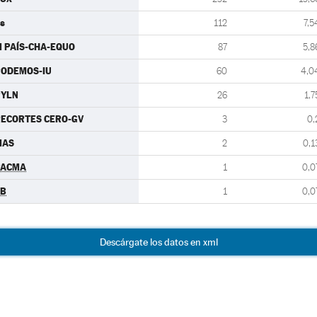
s
112
7,5
 PAÍS-CHA-EQUO
87
5,8
PODEMOS-IU
60
4,0
PYLN
26
1,7
ECORTES CERO-GV
3
0,
MAS
2
0,1
PACMA
1
0,0
EB
1
0,0
Descárgate los datos en xml