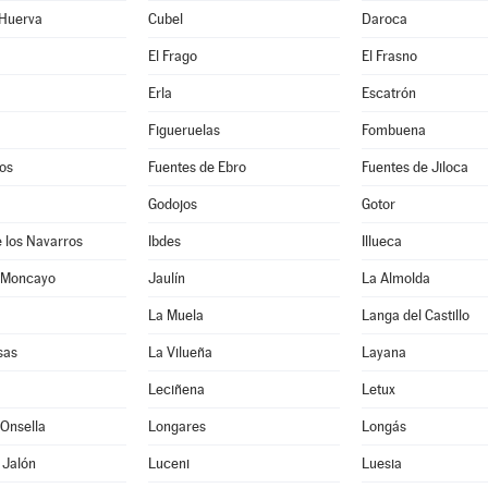
 Huerva
Cubel
Daroca
El Frago
El Frasno
Erla
Escatrón
Figueruelas
Fombuena
os
Fuentes de Ebro
Fuentes de Jiloca
Godojos
Gotor
 los Navarros
Ibdes
Illueca
 Moncayo
Jaulín
La Almolda
La Muela
Langa del Castillo
sas
La Vilueña
Layana
Leciñena
Letux
Onsella
Longares
Longás
 Jalón
Luceni
Luesia