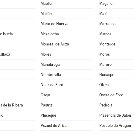
Maella
Magallón
Mallén
Malón
María de Huerva
Marracos
e Isuela
Mezalocha
Mianos
Monreal de Ariza
Monterde
Jiloca
Morés
Moros
Munébrega
Murero
Nombrevilla
Nonaspe
Nuez de Ebro
Olvés
Oseja
Osera de Ebro
s de la Ribera
Pastriz
Pedrola
ro
Pinseque
Plasencia de Jalón
Pozuel de Ariza
Pozuelo de Aragón