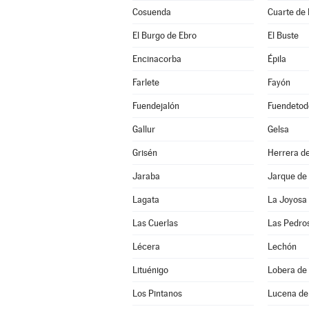
Cosuenda
Cuarte de
El Burgo de Ebro
El Buste
Encinacorba
Épila
Farlete
Fayón
Fuendejalón
Fuendetod
Gallur
Gelsa
Grisén
Herrera de
Jaraba
Jarque de
Lagata
La Joyosa
Las Cuerlas
Las Pedro
Lécera
Lechón
Lituénigo
Lobera de 
Los Pintanos
Lucena de