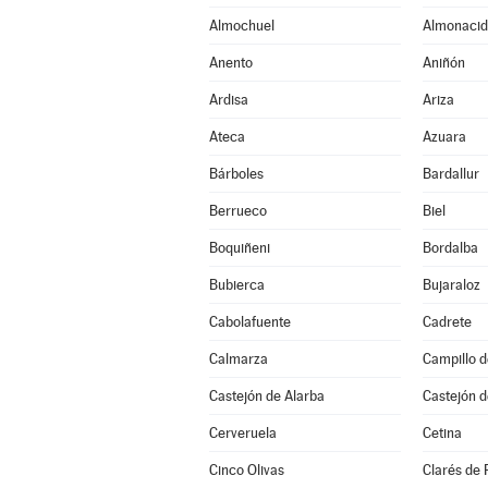
Almochuel
Almonacid
Anento
Aniñón
Ardisa
Ariza
Ateca
Azuara
Bárboles
Bardallur
Berrueco
Biel
Boquiñeni
Bordalba
Bubierca
Bujaraloz
Cabolafuente
Cadrete
Calmarza
Campillo 
Castejón de Alarba
Castejón d
Cerveruela
Cetina
Cinco Olivas
Clarés de 