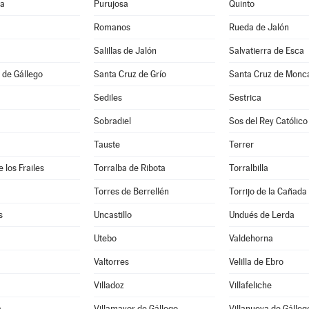
na
Purujosa
Quinto
Romanos
Rueda de Jalón
Salillas de Jalón
Salvatierra de Esca
 de Gállego
Santa Cruz de Grío
Santa Cruz de Monc
Sediles
Sestrica
Sobradiel
Sos del Rey Católico
Tauste
Terrer
 los Frailes
Torralba de Ribota
Torralbilla
Torres de Berrellén
Torrijo de la Cañada
s
Uncastillo
Undués de Lerda
Utebo
Valdehorna
Valtorres
Velilla de Ebro
Villadoz
Villafeliche
a
Villamayor de Gállego
Villanueva de Gálleg