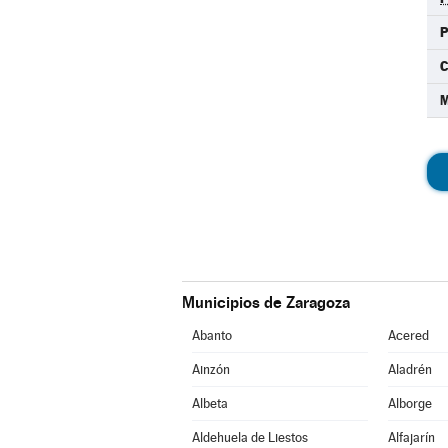
C
M
Municipios de Zaragoza
Abanto
Acered
Ainzón
Aladrén
Albeta
Alborge
Aldehuela de Liestos
Alfajarín