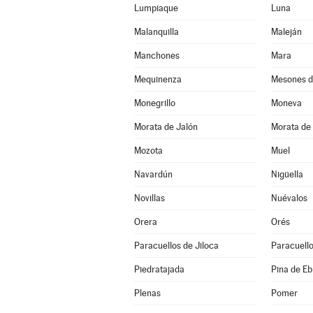
Lumpiaque
Luna
Malanquilla
Maleján
Manchones
Mara
Mequinenza
Mesones d
Monegrillo
Moneva
Morata de Jalón
Morata de 
Mozota
Muel
Navardún
Nigüella
Novillas
Nuévalos
Orera
Orés
Paracuellos de Jiloca
Paracuello
Piedratajada
Pina de Eb
Plenas
Pomer