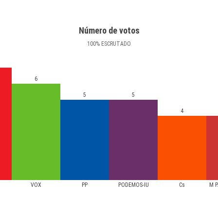
Número de votos
100
%
ESCRUTADO
6
5
5
4
VOX
PP
PODEMOS-IU
Cs
M P