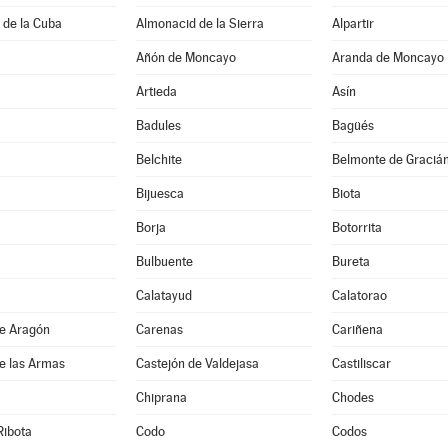
 de la Cuba
Almonacid de la Sierra
Alpartir
Añón de Moncayo
Aranda de Moncayo
Artieda
Asín
Badules
Bagüés
Belchite
Belmonte de Graciá
Bijuesca
Biota
Borja
Botorrita
Bulbuente
Bureta
Calatayud
Calatorao
de Aragón
Carenas
Cariñena
e las Armas
Castejón de Valdejasa
Castiliscar
Chiprana
Chodes
Ribota
Codo
Codos