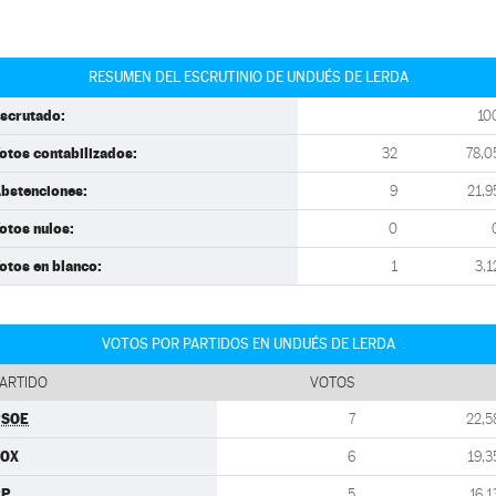
RESUMEN DEL ESCRUTINIO DE UNDUÉS DE LERDA
scrutado:
10
otos contabilizados:
32
78,0
bstenciones:
9
21,9
otos nulos:
0
otos en blanco:
1
3,1
VOTOS POR PARTIDOS EN UNDUÉS DE LERDA
ARTIDO
VOTOS
PSOE
7
22,5
VOX
6
19,3
PP
5
16,1