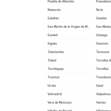
Puebla de Albortón
Puendelu
Retascón
Ricla
Sabiñán
Sádaba
San Martín de la Virgen de Moncayo
San Mateo
Santed
Sástago
Sigüés
Sisamón
Talamantes
Tarazona
Tobed
Torralba de
Torrelapaja
Torrellas
Trasmoz
Trasobare
Urriés
Used
Valmadrid
Valpalmas
Vera de Moncayo
Vierlas
Villalba de Perejil
Villalengu