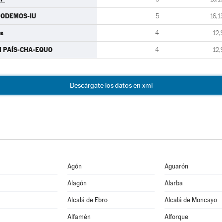
PODEMOS-IU
5
16,1
s
4
12,
 PAÍS-CHA-EQUO
4
12,
Descárgate los datos en xml
Agón
Aguarón
Alagón
Alarba
Alcalá de Ebro
Alcalá de Moncayo
Alfamén
Alforque