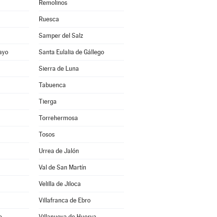
Remolinos
Ruesca
Samper del Salz
ayo
Santa Eulalia de Gállego
Sierra de Luna
Tabuenca
Tierga
Torrehermosa
Tosos
Urrea de Jalón
Val de San Martín
Velilla de Jiloca
Villafranca de Ebro
o
Villanueva de Huerva