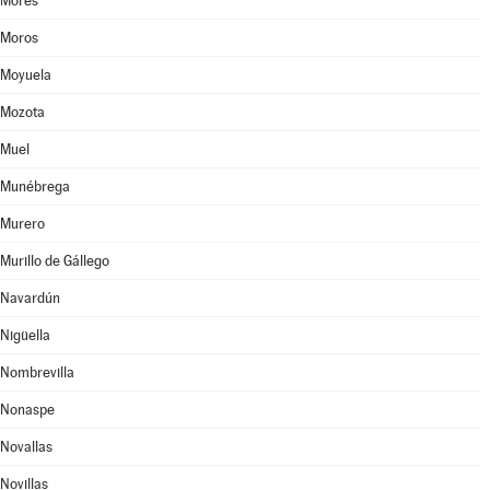
Morés
Moros
Moyuela
Mozota
Muel
Munébrega
Murero
Murillo de Gállego
Navardún
Nigüella
Nombrevilla
Nonaspe
Novallas
Novillas