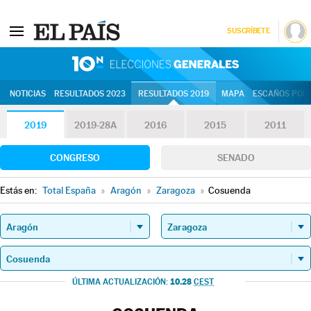
SUSCRÍBETE
10N | Eleccion
NOTICIAS
RESULTADOS 2023
RESULTADOS 2019
MAPA
ESCAÑOS POR 
2019
2019-28A
2016
2015
2011
CONGRESO
SENADO
Estás en:
Total España
»
Aragón
»
Zaragoza
»
Cosuenda
10.28
ÚLTIMA ACTUALIZACIÓN:
CEST