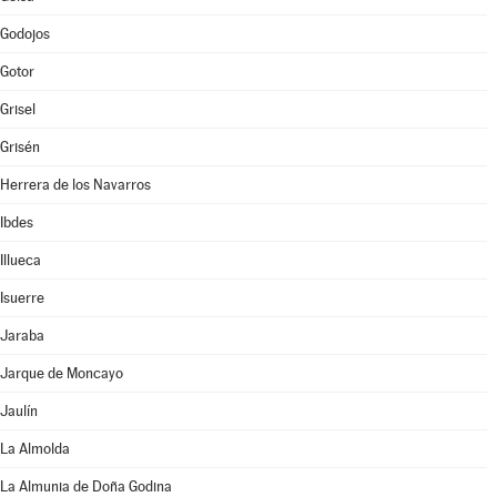
Godojos
Gotor
Grisel
Grisén
Herrera de los Navarros
Ibdes
Illueca
Isuerre
Jaraba
Jarque de Moncayo
Jaulín
La Almolda
La Almunia de Doña Godina