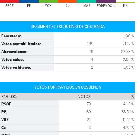
PSOE
PP
VOX
Cs
MAS
PODEMOS-IU
FIA
RESUMEN DEL ESCRUTINIO DE COSUENDA
Escrutado:
100 %
Votos contabilizados:
195
71,17 %
Abstenciones:
79
28,83 %
Votos nulos:
4
2,05 %
Votos en blanco:
2
1,05 %
VOTOS POR PARTIDOS EN COSUENDA
PARTIDO
VOTOS
%
PSOE
79
41,8 %
PP
69
36,51 %
VOX
21
11,11 %
Cs
8
4,23 %