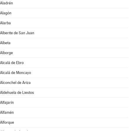
Aladrén
Alagón
Alarba
Alberite de San Juan
Albeta
Alborge
Alcalá de Ebro
Alcalá de Moncayo
Alconchel de Ariza
Aldehuela de Liestos
Alfajarín
Alfamén
Alforque