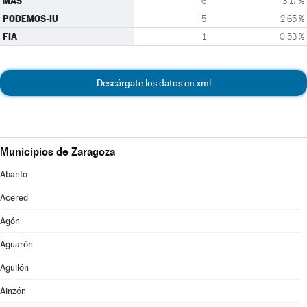
MAS
6
3,17 %
PODEMOS-IU
5
2,65 %
FIA
1
0,53 %
Descárgate los datos en xml
Municipios de Zaragoza
Abanto
Acered
Agón
Aguarón
Aguilón
Ainzón