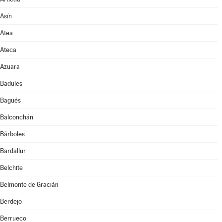
Asín
Atea
Ateca
Azuara
Badules
Bagüés
Balconchán
Bárboles
Bardallur
Belchite
Belmonte de Gracián
Berdejo
Berrueco