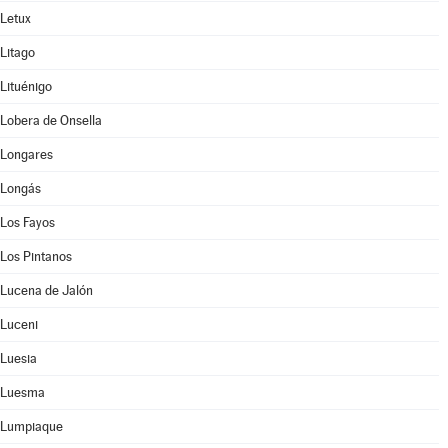
Letux
Litago
Lituénigo
Lobera de Onsella
Longares
Longás
Los Fayos
Los Pintanos
Lucena de Jalón
Luceni
Luesia
Luesma
Lumpiaque