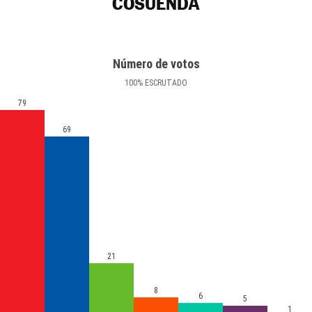
COSUENDA
Número de votos
100
%
ESCRUTADO
79
69
21
8
6
5
1