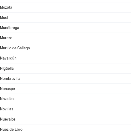
Mozota
Muel
Munébrega
Murero
Murillo de Gállego
Navardún
Nigüella
Nombrevilla
Nonaspe
Novallas
Novillas
Nuévalos
Nuez de Ebro