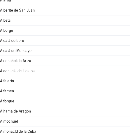
Alarba
Alberite de San Juan
Albeta
Alborge
Alcalá de Ebro
Alcalá de Moncayo
Alconchel de Ariza
Aldehuela de Liestos
Alfajarín
Alfamén
Alforque
Alhama de Aragón
Almochuel
Almonacid de la Cuba