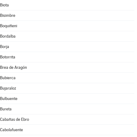
Biota
Bisimbre
Boquiñeni
Bordalba
Borja
Botorrita
Brea de Aragón
Bubierca
Bujaraloz
Bulbuente
Bureta
Cabañas de Ebro
Cabolafuente