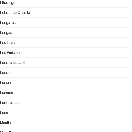
Lituénigo
Lobera de Onsella
Longares
Longás
Los Fayos
Los Pintanos
Lucena de Jalón
Luceni
Luesia
Luesma
Lumpiaque
Luna
Maella