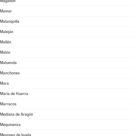
Magallón
Mainar
Malanquilla
Maleján
Mallén
Malón
Maluenda
Manchones
Mara
María de Huerva
Marracos
Mediana de Aragón
Mequinenza
Mesones de Isuela