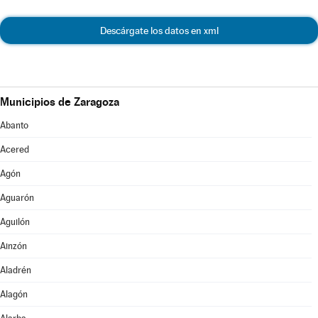
Descárgate los datos en xml
Municipios de Zaragoza
Abanto
Acered
Agón
Aguarón
Aguilón
Ainzón
Aladrén
Alagón