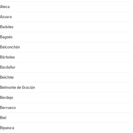
Ateca
Azuara
Badules
Bagüés
Balconchán
Bárboles
Bardallur
Belchite
Belmonte de Gracián
Berdejo
Berrueco
Biel
Bijuesca