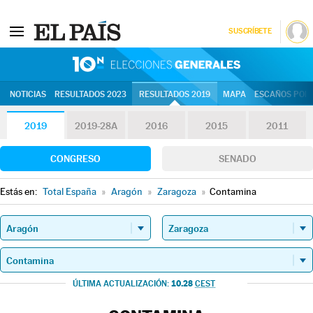
SUSCRÍBETE
10N | Eleccion
NOTICIAS
RESULTADOS 2023
RESULTADOS 2019
MAPA
ESCAÑOS POR 
2019
2019-28A
2016
2015
2011
CONGRESO
SENADO
Estás en:
Total España
»
Aragón
»
Zaragoza
»
Contamina
10.28
ÚLTIMA ACTUALIZACIÓN:
CEST