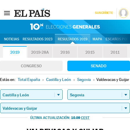
SUSCRÍBETE
10N | Eleccion
NOTICIAS
RESULTADOS 2023
RESULTADOS 2019
MAPA
ESCAÑOS POR 
2019
2019-28A
2016
2015
2011
CONGRESO
SENADO
Estás en:
Total España
»
Castilla y León
»
Segovia
»
Valdevacas y Guijar
10.09
ÚLTIMA ACTUALIZACIÓN:
CEST