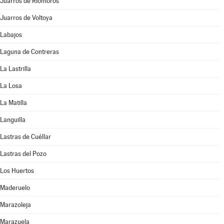
Juarros de Riomoros
Juarros de Voltoya
Labajos
Laguna de Contreras
La Lastrilla
La Losa
La Matilla
Languilla
Lastras de Cuéllar
Lastras del Pozo
Los Huertos
Maderuelo
Marazoleja
Marazuela