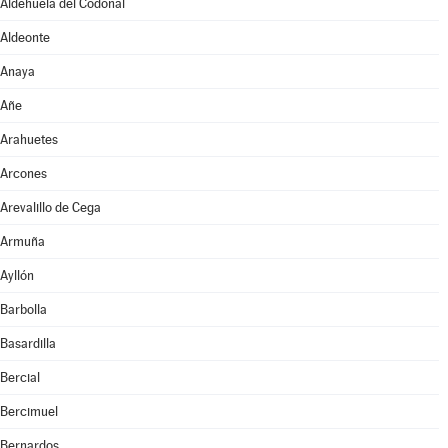
Aldehuela del Codonal
Aldeonte
Anaya
Añe
Arahuetes
Arcones
Arevalillo de Cega
Armuña
Ayllón
Barbolla
Basardilla
Bercial
Bercimuel
Bernardos