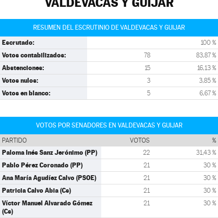
VALDEVACAS Y GUIJAR
RESUMEN DEL ESCRUTINIO DE VALDEVACAS Y GUIJAR
Escrutado:
100 %
Votos contabilizados:
78
83,87 %
Abstenciones:
15
16,13 %
Votos nulos:
3
3,85 %
Votos en blanco:
5
6,67 %
VOTOS POR SENADORES EN VALDEVACAS Y GUIJAR
PARTIDO
VOTOS
%
Paloma Inés Sanz Jerónimo (PP)
22
31,43 %
Pablo Pérez Coronado (PP)
21
30 %
Ana María Agudíez Calvo (PSOE)
21
30 %
Patricia Calvo Abia (Cs)
21
30 %
Víctor Manuel Alvarado Gómez
21
30 %
(Cs)