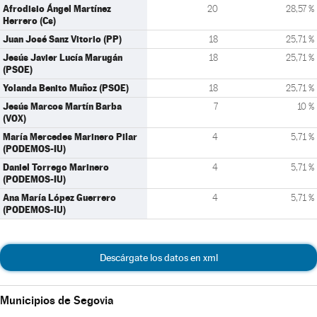
Afrodisio Ángel Martínez
20
28,57 %
Herrero (Cs)
Juan José Sanz Vitorio (PP)
18
25,71 %
Jesús Javier Lucía Marugán
18
25,71 %
(PSOE)
Yolanda Benito Muñoz (PSOE)
18
25,71 %
Jesús Marcos Martín Barba
7
10 %
(VOX)
María Mercedes Marinero Pilar
4
5,71 %
(PODEMOS-IU)
Daniel Torrego Marinero
4
5,71 %
(PODEMOS-IU)
Ana María López Guerrero
4
5,71 %
(PODEMOS-IU)
Descárgate los datos en xml
Municipios de Segovia