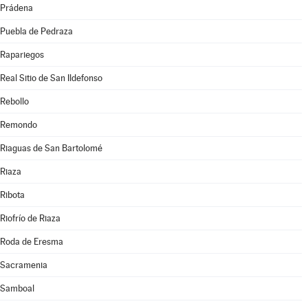
Prádena
Puebla de Pedraza
Rapariegos
Real Sitio de San Ildefonso
Rebollo
Remondo
Riaguas de San Bartolomé
Riaza
Ribota
Riofrío de Riaza
Roda de Eresma
Sacramenia
Samboal