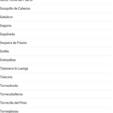
Sauquillo de Cabezas
Sebúlcor
Segovia
Sepúlveda
Sequera de Fresno
Sotillo
Sotosalbos
Tabanera la Luenga
Tolocirio
Torreadrada
Torrecaballeros
Torrecilla del Pinar
Torreiglesias