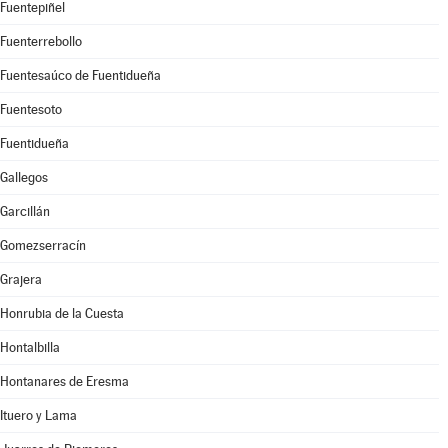
Fuentepiñel
Fuenterrebollo
Fuentesaúco de Fuentidueña
Fuentesoto
Fuentidueña
Gallegos
Garcillán
Gomezserracín
Grajera
Honrubia de la Cuesta
Hontalbilla
Hontanares de Eresma
Ituero y Lama