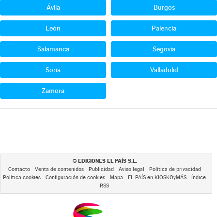
Ávila
Burgos
León
Palencia
Salamanca
Segovia
Soria
Valladolid
Zamora
EDICIONES EL PAÍS S.L.
©
Contacto
Venta de contenidos
Publicidad
Aviso legal
Política de privacidad
Política cookies
Configuración de cookies
Mapa
EL PAÍS en KIOSKOyMÁS
Índice
RSS