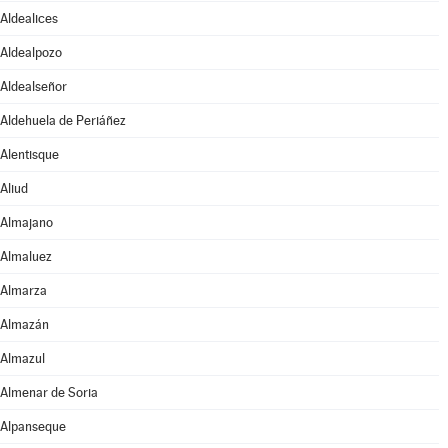
Aldealices
Aldealpozo
Aldealseñor
Aldehuela de Periáñez
Alentisque
Aliud
Almajano
Almaluez
Almarza
Almazán
Almazul
Almenar de Soria
Alpanseque