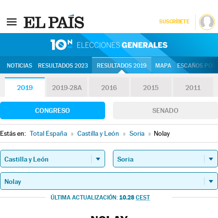
SUSCRÍBETE
10N | Eleccion
NOTICIAS
RESULTADOS 2023
RESULTADOS 2019
MAPA
ESCAÑOS POR 
2019
2019-28A
2016
2015
2011
CONGRESO
SENADO
Estás en:
Total España
»
Castilla y León
»
Soria
»
Nolay
10.28
ÚLTIMA ACTUALIZACIÓN:
CEST