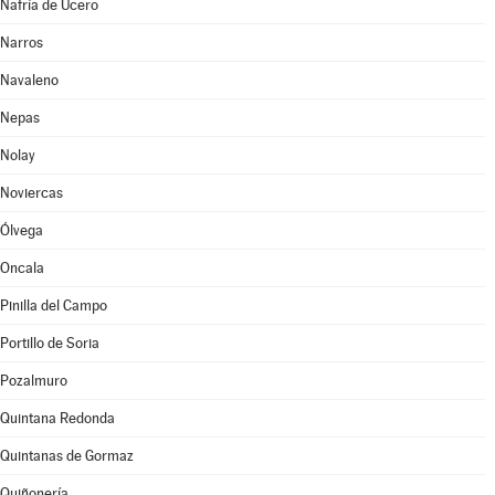
Nafría de Ucero
Narros
Navaleno
Nepas
Nolay
Noviercas
Ólvega
Oncala
Pinilla del Campo
Portillo de Soria
Pozalmuro
Quintana Redonda
Quintanas de Gormaz
Quiñonería