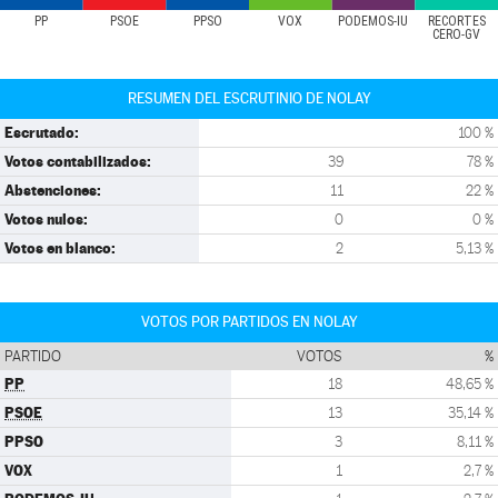
PP
PSOE
PPSO
VOX
PODEMOS-IU
RECORTES
CERO-GV
RESUMEN DEL ESCRUTINIO DE NOLAY
Escrutado:
100 %
Votos contabilizados:
39
78 %
Abstenciones:
11
22 %
Votos nulos:
0
0 %
Votos en blanco:
2
5,13 %
VOTOS POR PARTIDOS EN NOLAY
PARTIDO
VOTOS
%
PP
18
48,65 %
PSOE
13
35,14 %
PPSO
3
8,11 %
VOX
1
2,7 %