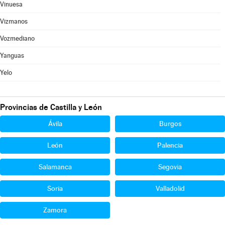
Vinuesa
Vizmanos
Vozmediano
Yanguas
Yelo
Provincias de Castilla y León
Ávila
Burgos
León
Palencia
Salamanca
Segovia
Soria
Valladolid
Zamora