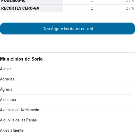
PODEMOS-IU
1
2,7 %
RECORTES CERO-GV
1
2,7 %
Descárgate los datos en xml
Municipios de Soria
Abejar
Adradas
Ágreda
Alconaba
Alcubilla de Avellaneda
Alcubilla de las Peñas
Aldealafuente