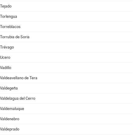
Tejado
Torlengua
Torreblacos
Torrubia de Soria
Trévago
Ucero
Vadillo
Valdeavellano de Tera
Valdegeña
Valdelagua del Cerro
Valdemaluque
Valdenebro
Valdeprado