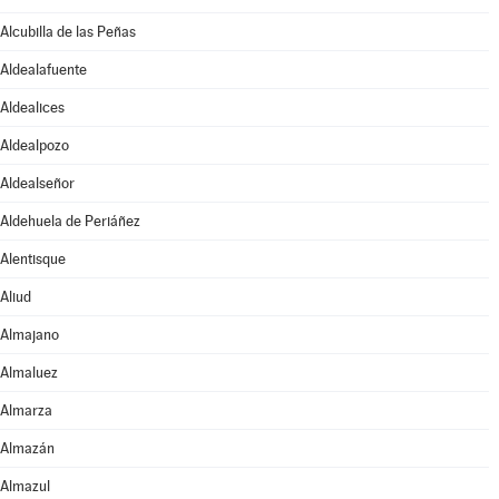
Alcubilla de las Peñas
Aldealafuente
Aldealices
Aldealpozo
Aldealseñor
Aldehuela de Periáñez
Alentisque
Aliud
Almajano
Almaluez
Almarza
Almazán
Almazul