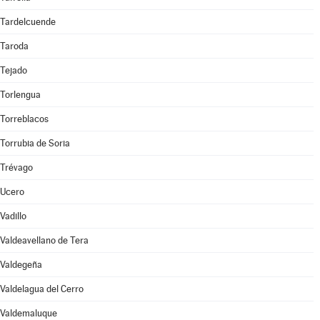
Tardelcuende
Taroda
Tejado
Torlengua
Torreblacos
Torrubia de Soria
Trévago
Ucero
Vadillo
Valdeavellano de Tera
Valdegeña
Valdelagua del Cerro
Valdemaluque