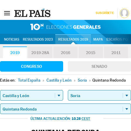
SUSCRÍBETE
10N | Eleccion
NOTICIAS
RESULTADOS 2023
RESULTADOS 2019
MAPA
ESCAÑOS POR 
2019
2019-28A
2016
2015
2011
CONGRESO
SENADO
Estás en:
Total España
»
Castilla y León
»
Soria
»
Quintana Redonda
10.28
ÚLTIMA ACTUALIZACIÓN:
CEST