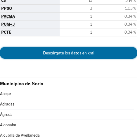
Cs
15
5,14 %
PPSO
3
1,03 %
PACMA
1
0,34 %
PUM+J
1
0,34 %
PCTE
1
0,34 %
Descárgate los datos en xml
Municipios de Soria
Abejar
Adradas
Ágreda
Alconaba
Alcubilla de Avellaneda