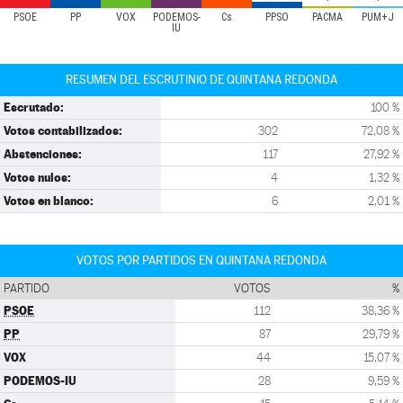
PSOE
PP
VOX
PODEMOS-
Cs
PPSO
PACMA
PUM+J
IU
RESUMEN DEL ESCRUTINIO DE QUINTANA REDONDA
Escrutado:
100 %
Votos contabilizados:
302
72,08 %
Abstenciones:
117
27,92 %
Votos nulos:
4
1,32 %
Votos en blanco:
6
2,01 %
VOTOS POR PARTIDOS EN QUINTANA REDONDA
PARTIDO
VOTOS
%
PSOE
112
38,36 %
PP
87
29,79 %
VOX
44
15,07 %
PODEMOS-IU
28
9,59 %