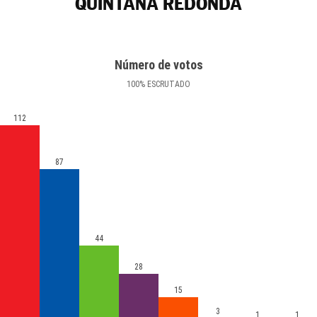
QUINTANA REDONDA
Número de votos
100
%
ESCRUTADO
112
87
44
28
15
3
1
1