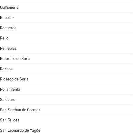
Quiñonería
Rebollar
Recuerda
Rello
Renieblas
Retortillo de Soria
Reznos
Rioseco de Soria
Rollamienta
Salduero
San Esteban de Gormaz
San Felices
San Leonardo de Yagüe