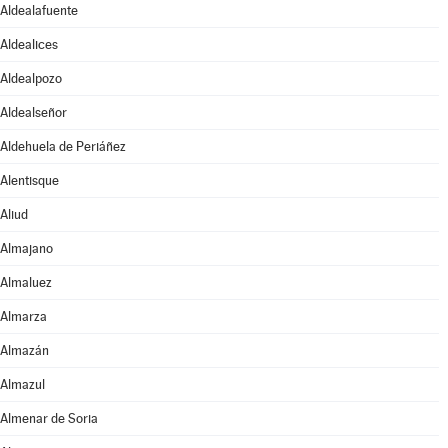
Aldealafuente
Aldealices
Aldealpozo
Aldealseñor
Aldehuela de Periáñez
Alentisque
Aliud
Almajano
Almaluez
Almarza
Almazán
Almazul
Almenar de Soria