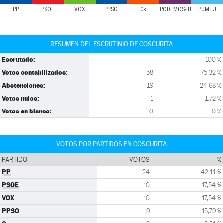
PP
PSOE
VOX
PPSO
Cs
PODEMOS-IU
PUM+J
RESUMEN DEL ESCRUTINIO DE COSCURITA
Escrutado:
100 %
Votos contabilizados:
58
75,32 %
Abstenciones:
19
24,68 %
Votos nulos:
1
1,72 %
Votos en blanco:
0
0 %
VOTOS POR PARTIDOS EN COSCURITA
PARTIDO
VOTOS
%
PP
24
42,11 %
PSOE
10
17,54 %
VOX
10
17,54 %
PPSO
9
15,79 %