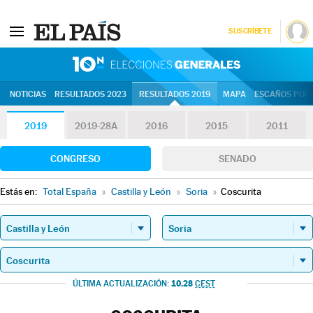
SUSCRÍBETE
10N | Eleccion
NOTICIAS
RESULTADOS 2023
RESULTADOS 2019
MAPA
ESCAÑOS POR 
2019
2019-28A
2016
2015
2011
CONGRESO
SENADO
Estás en:
Total España
»
Castilla y León
»
Soria
»
Coscurita
10.28
ÚLTIMA ACTUALIZACIÓN:
CEST