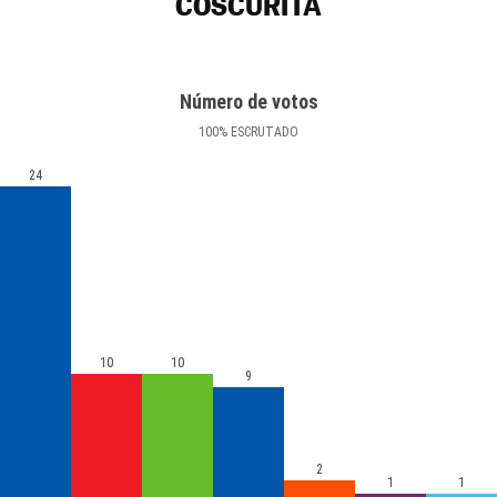
COSCURITA
Número de votos
100
%
ESCRUTADO
24
10
10
9
2
1
1