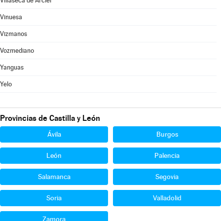
Villaseca de Arciel
Vinuesa
Vizmanos
Vozmediano
Yanguas
Yelo
Provincias de Castilla y León
Ávila
Burgos
León
Palencia
Salamanca
Segovia
Soria
Valladolid
Zamora