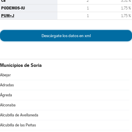
Cs
2
3,51 %
PODEMOS-IU
1
1,75 %
PUM+J
1
1,75 %
Descárgate los datos en xml
Municipios de Soria
Abejar
Adradas
Ágreda
Alconaba
Alcubilla de Avellaneda
Alcubilla de las Peñas