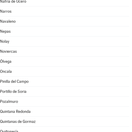
Nafría de Ucero
Narros
Navaleno
Nepas
Nolay
Noviercas
Ólvega
Oncala
Pinilla del Campo
Portillo de Soria
Pozalmuro
Quintana Redonda
Quintanas de Gormaz
Quiñonería