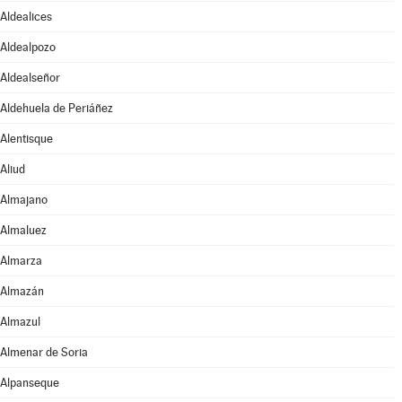
Aldealices
Aldealpozo
Aldealseñor
Aldehuela de Periáñez
Alentisque
Aliud
Almajano
Almaluez
Almarza
Almazán
Almazul
Almenar de Soria
Alpanseque