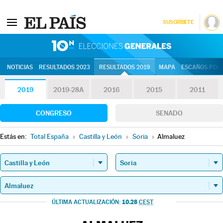
SUSCRÍBETE
10N | Eleccion
NOTICIAS
RESULTADOS 2023
RESULTADOS 2019
MAPA
ESCAÑOS POR 
2019
2019-28A
2016
2015
2011
CONGRESO
SENADO
Estás en:
Total España
»
Castilla y León
»
Soria
»
Almaluez
10.28
ÚLTIMA ACTUALIZACIÓN:
CEST