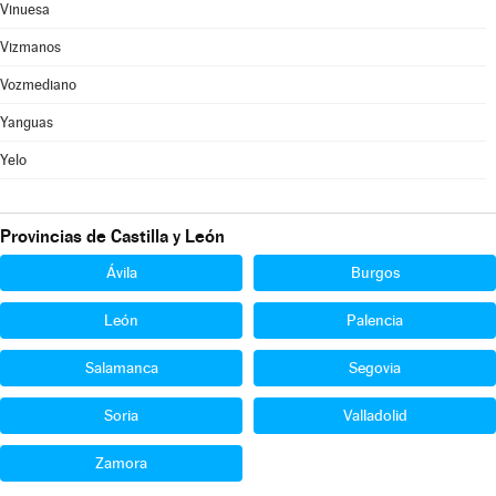
Vinuesa
Vizmanos
Vozmediano
Yanguas
Yelo
Provincias de Castilla y León
Ávila
Burgos
León
Palencia
Salamanca
Segovia
Soria
Valladolid
Zamora