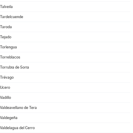
Talveila
Tardelcuende
Taroda
Tejado
Torlengua
Torreblacos
Torrubia de Soria
Trévago
Ucero
Vadillo
Valdeavellano de Tera
Valdegeña
Valdelagua del Cerro