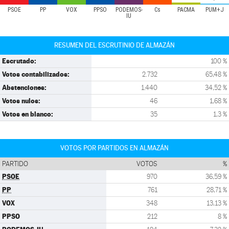
PSOE
PP
VOX
PPSO
PODEMOS-
Cs
PACMA
PUM+J
IU
RESUMEN DEL ESCRUTINIO DE ALMAZÁN
Escrutado:
100 %
Votos contabilizados:
2.732
65,48 %
Abstenciones:
1.440
34,52 %
Votos nulos:
46
1,68 %
Votos en blanco:
35
1,3 %
VOTOS POR PARTIDOS EN ALMAZÁN
PARTIDO
VOTOS
%
PSOE
970
36,59 %
PP
761
28,71 %
VOX
348
13,13 %
PPSO
212
8 %