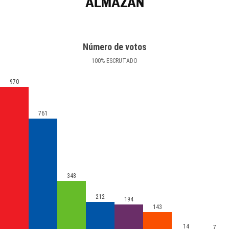
ALMAZÁN
Número de votos
100
%
ESCRUTADO
970
761
348
212
194
143
14
7