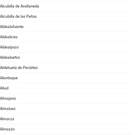
Alcubilla de Avellaneda
Alcubilla de las Peñas
Aldealafuente
Aldealices
Aldealpozo
Aldealseñor
Aldehuela de Periáñez
Alentisque
Aliud
Almajano
Almaluez
Almarza
Almazán