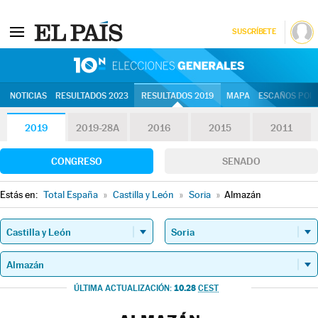
SUSCRÍBETE
10N | Eleccion
NOTICIAS
RESULTADOS 2023
RESULTADOS 2019
MAPA
ESCAÑOS POR 
2019
2019-28A
2016
2015
2011
CONGRESO
SENADO
Estás en:
Total España
»
Castilla y León
»
Soria
»
Almazán
10.28
ÚLTIMA ACTUALIZACIÓN:
CEST