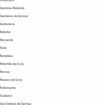
Pozalmuro
Quintana Redonda
Quintanas de Gormaz
Quiñonería
Rebollar
Recuerda
Rello
Renieblas
Retortillo de Soria
Reznos
Rioseco de Soria
Rollamienta
Salduero
San Esteban de Gormaz