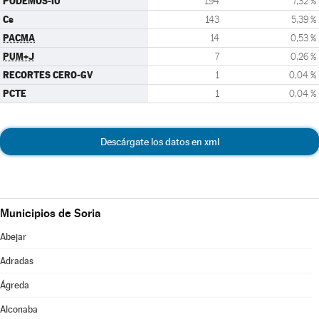
PODEMOS-IU
194
7,32 %
Cs
143
5,39 %
PACMA
14
0,53 %
PUM+J
7
0,26 %
RECORTES CERO-GV
1
0,04 %
PCTE
1
0,04 %
Descárgate los datos en xml
Municipios de Soria
Abejar
Adradas
Ágreda
Alconaba