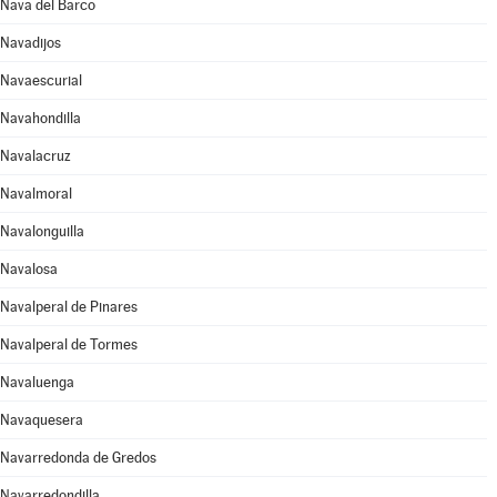
Nava del Barco
Navadijos
Navaescurial
Navahondilla
Navalacruz
Navalmoral
Navalonguilla
Navalosa
Navalperal de Pinares
Navalperal de Tormes
Navaluenga
Navaquesera
Navarredonda de Gredos
Navarredondilla