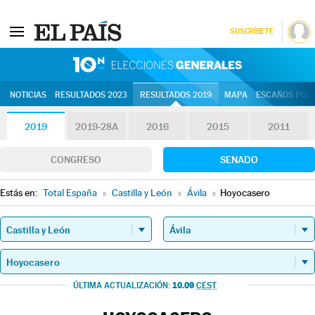
SUSCRÍBETE
10N | Eleccion
NOTICIAS
RESULTADOS 2023
RESULTADOS 2019
MAPA
ESCAÑOS POR 
2019
2019-28A
2016
2015
2011
CONGRESO
SENADO
Estás en:
Total España
»
Castilla y León
»
Ávila
»
Hoyocasero
10.09
ÚLTIMA ACTUALIZACIÓN:
CEST