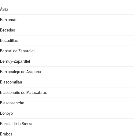
Ávila
Barromán
Becedas
Becedillas
Bercial de Zapardiel
Bernuy-Zapardiel
Berrocalejo de Aragona
Blascomillán
Blasconuño de Matacabras
Blascosancho
Bohoyo
Bonilla de la Sierra
Brabos