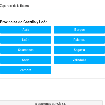
Zapardiel de la Ribera
Provincias de Castilla y León
Ávila
Burgos
León
Palencia
Salamanca
Segovia
Soria
Valladolid
Zamora
EDICIONES EL PAÍS S.L.
©