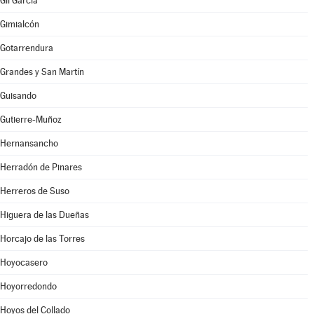
Gil García
Gimialcón
Gotarrendura
Grandes y San Martín
Guisando
Gutierre-Muñoz
Hernansancho
Herradón de Pinares
Herreros de Suso
Higuera de las Dueñas
Horcajo de las Torres
Hoyocasero
Hoyorredondo
Hoyos del Collado