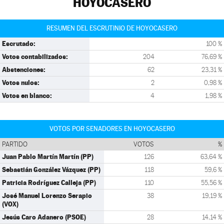
HOYOCASERO
RESUMEN DEL ESCRUTINIO DE HOYOCASERO
Escrutado:
100 %
Votos contabilizados:
204
76,69 %
Abstenciones:
62
23,31 %
Votos nulos:
2
0,98 %
Votos en blanco:
4
1,98 %
VOTOS POR SENADORES EN HOYOCASERO
PARTIDO
VOTOS
%
Juan Pablo Martín Martín (PP)
126
63,64 %
Sebastián González Vázquez (PP)
118
59,6 %
Patricia Rodríguez Calleja (PP)
110
55,56 %
José Manuel Lorenzo Serapio
38
19,19 %
(VOX)
Jesús Caro Adanero (PSOE)
28
14,14 %