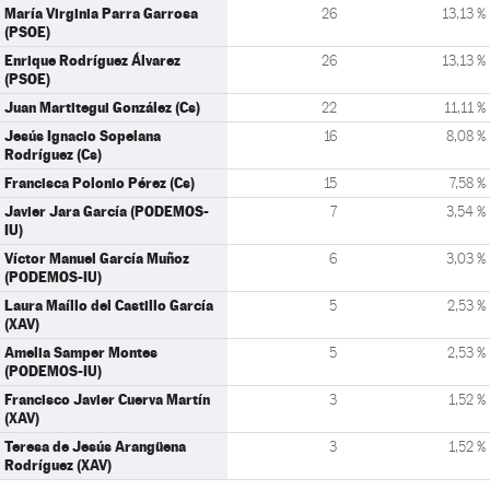
María Virginia Parra Garrosa
26
13,13 %
(PSOE)
Enrique Rodríguez Álvarez
26
13,13 %
(PSOE)
Juan Martitegui González (Cs)
22
11,11 %
Jesús Ignacio Sopelana
16
8,08 %
Rodríguez (Cs)
Francisca Polonio Pérez (Cs)
15
7,58 %
Javier Jara García (PODEMOS-
7
3,54 %
IU)
Víctor Manuel García Muñoz
6
3,03 %
(PODEMOS-IU)
Laura Maíllo del Castillo García
5
2,53 %
(XAV)
Amelia Samper Montes
5
2,53 %
(PODEMOS-IU)
Francisco Javier Cuerva Martín
3
1,52 %
(XAV)
Teresa de Jesús Arangüena
3
1,52 %
Rodríguez (XAV)