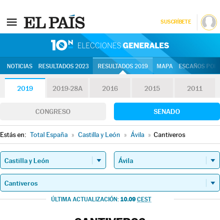
SUSCRÍBETE
10N | Eleccion
NOTICIAS
RESULTADOS 2023
RESULTADOS 2019
MAPA
ESCAÑOS POR 
2019
2019-28A
2016
2015
2011
CONGRESO
SENADO
Estás en:
Total España
»
Castilla y León
»
Ávila
»
Cantiveros
10.09
ÚLTIMA ACTUALIZACIÓN:
CEST