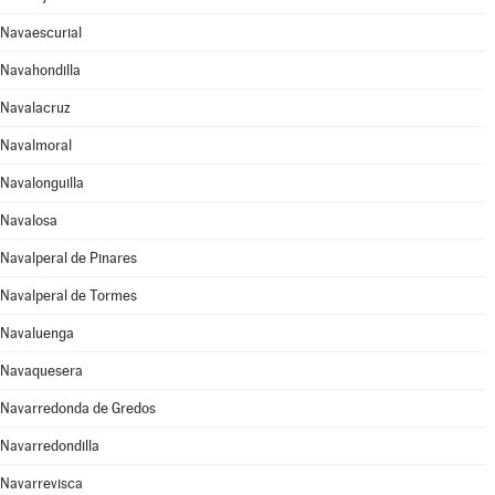
Navaescurial
Navahondilla
Navalacruz
Navalmoral
Navalonguilla
Navalosa
Navalperal de Pinares
Navalperal de Tormes
Navaluenga
Navaquesera
Navarredonda de Gredos
Navarredondilla
Navarrevisca