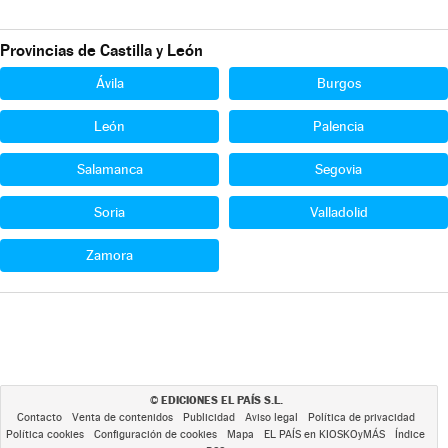
Provincias de Castilla y León
Ávila
Burgos
León
Palencia
Salamanca
Segovia
Soria
Valladolid
Zamora
EDICIONES EL PAÍS S.L.
©
Contacto
Venta de contenidos
Publicidad
Aviso legal
Política de privacidad
Política cookies
Configuración de cookies
Mapa
EL PAÍS en KIOSKOyMÁS
Índice