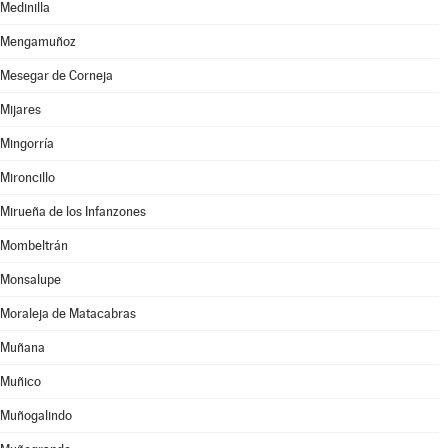
Medinilla
Mengamuñoz
Mesegar de Corneja
Mijares
Mingorría
Mironcillo
Mirueña de los Infanzones
Mombeltrán
Monsalupe
Moraleja de Matacabras
Muñana
Muñico
Muñogalindo