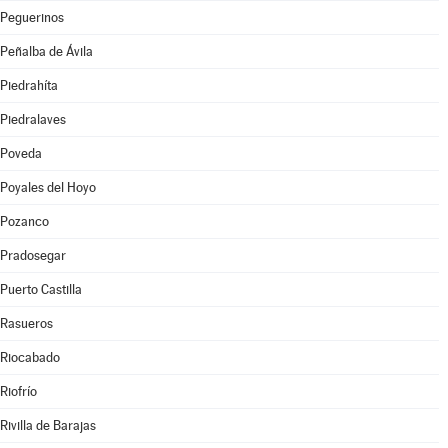
Peguerinos
Peñalba de Ávila
Piedrahíta
Piedralaves
Poveda
Poyales del Hoyo
Pozanco
Pradosegar
Puerto Castilla
Rasueros
Riocabado
Riofrío
Rivilla de Barajas