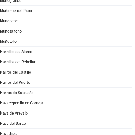
Muñogrande
Muñomer del Peco
Muñopepe
Muñosancho
Muñotello
Narrillos del Álamo
Narrillos del Rebollar
Narros del Castillo
Narros del Puerto
Narros de Saldueña
Navacepedilla de Corneja
Nava de Arévalo
Nava del Barco
Navadijos