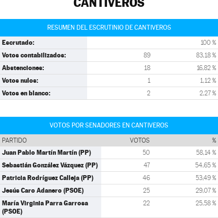
CANTIVEROS
RESUMEN DEL ESCRUTINIO DE CANTIVEROS
Escrutado:
100 %
Votos contabilizados:
89
83,18 %
Abstenciones:
18
16,82 %
Votos nulos:
1
1,12 %
Votos en blanco:
2
2,27 %
VOTOS POR SENADORES EN CANTIVEROS
PARTIDO
VOTOS
%
Juan Pablo Martín Martín (PP)
50
58,14 %
Sebastián González Vázquez (PP)
47
54,65 %
Patricia Rodríguez Calleja (PP)
46
53,49 %
Jesús Caro Adanero (PSOE)
25
29,07 %
María Virginia Parra Garrosa
22
25,58 %
(PSOE)