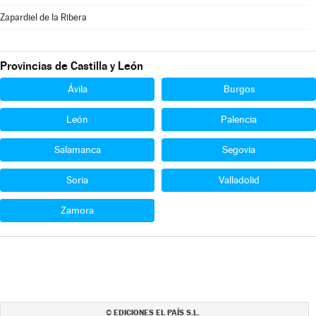
Zapardiel de la Ribera
Provincias de Castilla y León
Ávila
Burgos
León
Palencia
Salamanca
Segovia
Soria
Valladolid
Zamora
EDICIONES EL PAÍS S.L.
©