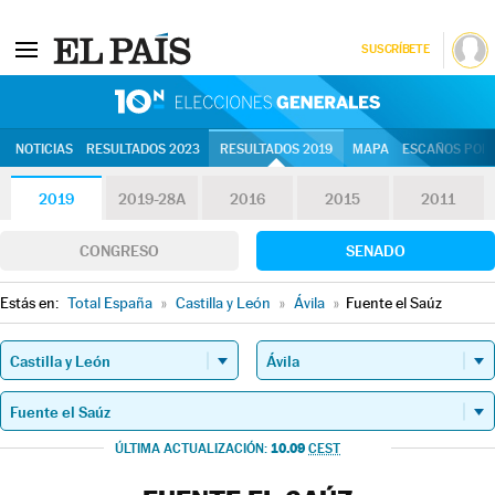
SUSCRÍBETE
10N | Eleccion
NOTICIAS
RESULTADOS 2023
RESULTADOS 2019
MAPA
ESCAÑOS POR 
2019
2019-28A
2016
2015
2011
CONGRESO
SENADO
Estás en:
Total España
»
Castilla y León
»
Ávila
»
Fuente el Saúz
10.09
ÚLTIMA ACTUALIZACIÓN:
CEST