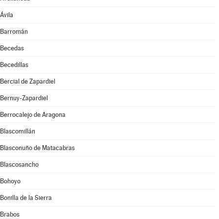
Ávila
Barromán
Becedas
Becedillas
Bercial de Zapardiel
Bernuy-Zapardiel
Berrocalejo de Aragona
Blascomillán
Blasconuño de Matacabras
Blascosancho
Bohoyo
Bonilla de la Sierra
Brabos