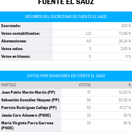
FUENTE EL SAÚZ
RESUMEN DEL ESCRUTINIO DE FUENTE EL SAÚZ
Escrutado:
100 %
Votos contabilizados:
113
73,86 %
Abstenciones:
40
26,14 %
Votos nulos:
3
2,65 %
Votos en blanco:
0
0 %
VOTOS POR SENADORES EN FUENTE EL SAÚZ
PARTIDO
VOTOS
%
Juan Pablo Martín Martín (PP)
57
51,82 %
Sebastián González Vázquez (PP)
56
50,91 %
Patricia Rodríguez Calleja (PP)
52
47,27 %
Jesús Caro Adanero (PSOE)
33
30 %
María Virginia Parra Garrosa
33
30 %
(PSOE)