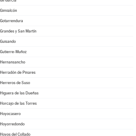
Gil García
Gimialcón
Gotarrendura
Grandes y San Martín
Guisando
Gutierre-Muñoz
Hernansancho
Herradón de Pinares
Herreros de Suso
Higuera de las Dueñas
Horcajo de las Torres
Hoyocasero
Hoyorredondo
Hoyos del Collado