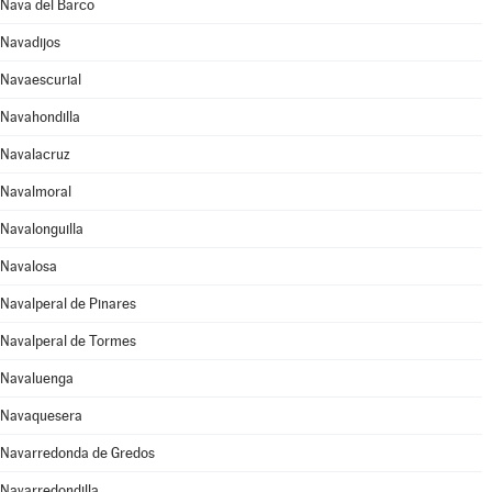
Nava del Barco
Navadijos
Navaescurial
Navahondilla
Navalacruz
Navalmoral
Navalonguilla
Navalosa
Navalperal de Pinares
Navalperal de Tormes
Navaluenga
Navaquesera
Navarredonda de Gredos
Navarredondilla