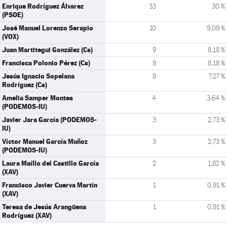
Enrique Rodríguez Álvarez
33
30 %
(PSOE)
José Manuel Lorenzo Serapio
10
9,09 %
(VOX)
Juan Martitegui González (Cs)
9
8,18 %
Francisca Polonio Pérez (Cs)
9
8,18 %
Jesús Ignacio Sopelana
8
7,27 %
Rodríguez (Cs)
Amelia Samper Montes
4
3,64 %
(PODEMOS-IU)
Javier Jara García (PODEMOS-
3
2,73 %
IU)
Víctor Manuel García Muñoz
3
2,73 %
(PODEMOS-IU)
Laura Maíllo del Castillo García
2
1,82 %
(XAV)
Francisco Javier Cuerva Martín
1
0,91 %
(XAV)
Teresa de Jesús Arangüena
1
0,91 %
Rodríguez (XAV)