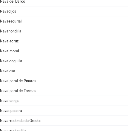
Nava del Barco
Navadijos
Navaescurial
Navahondilla
Navalacruz
Navalmoral
Navalonguilla
Navalosa
Navalperal de Pinares
Navalperal de Tormes
Navaluenga
Navaquesera
Navarredonda de Gredos
Navarredondilla