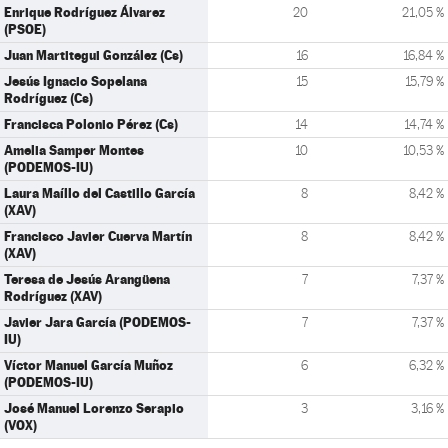
Enrique Rodríguez Álvarez
20
21,05 %
(PSOE)
Juan Martitegui González (Cs)
16
16,84 %
Jesús Ignacio Sopelana
15
15,79 %
Rodríguez (Cs)
Francisca Polonio Pérez (Cs)
14
14,74 %
Amelia Samper Montes
10
10,53 %
(PODEMOS-IU)
Laura Maíllo del Castillo García
8
8,42 %
(XAV)
Francisco Javier Cuerva Martín
8
8,42 %
(XAV)
Teresa de Jesús Arangüena
7
7,37 %
Rodríguez (XAV)
Javier Jara García (PODEMOS-
7
7,37 %
IU)
Víctor Manuel García Muñoz
6
6,32 %
(PODEMOS-IU)
José Manuel Lorenzo Serapio
3
3,16 %
(VOX)