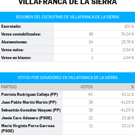
VILLAFRANCA DE LA SIERRA
RESUMEN DEL ESCRUTINIO DE VILLAFRANCA DE LA SIERRA
Escrutado:
100 %
Votos contabilizados:
98
74,24 %
Abstenciones:
34
25,76 %
Votos nulos:
2
2,04 %
Votos en blanco:
1
1,04 %
VOTOS POR SENADORES EN VILLAFRANCA DE LA SIERRA
PARTIDO
VOTOS
%
Patricia Rodríguez Calleja (PP)
40
42,11 %
Juan Pablo Martín Martín (PP)
39
41,05 %
Sebastián González Vázquez (PP)
39
41,05 %
Jesús Caro Adanero (PSOE)
22
23,16 %
María Virginia Parra Garrosa
21
22,11 %
(PSOE)