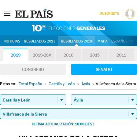
SUSCRÍBETE
10N | Eleccion
NOTICIAS
RESULTADOS 2023
RESULTADOS 2019
MAPA
ESCAÑOS POR 
2019
2019-28A
2016
2015
2011
CONGRESO
SENADO
Estás en:
Total España
»
Castilla y León
»
Ávila
»
Villafranca de la Sierra
10.09
ÚLTIMA ACTUALIZACIÓN:
CEST