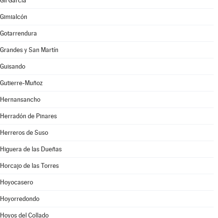
Gil García
Gimialcón
Gotarrendura
Grandes y San Martín
Guisando
Gutierre-Muñoz
Hernansancho
Herradón de Pinares
Herreros de Suso
Higuera de las Dueñas
Horcajo de las Torres
Hoyocasero
Hoyorredondo
Hoyos del Collado