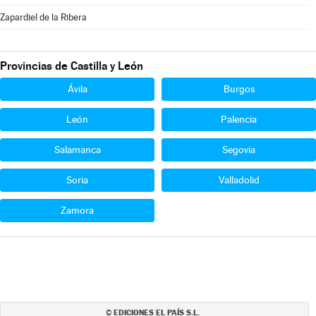
Zapardiel de la Ribera
Provincias de Castilla y León
Ávila
Burgos
León
Palencia
Salamanca
Segovia
Soria
Valladolid
Zamora
EDICIONES EL PAÍS S.L.
©