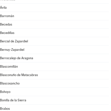
Ávila
Barromán
Becedas
Becedillas
Bercial de Zapardiel
Bernuy-Zapardiel
Berrocalejo de Aragona
Blascomillán
Blasconuño de Matacabras
Blascosancho
Bohoyo
Bonilla de la Sierra
Brabos