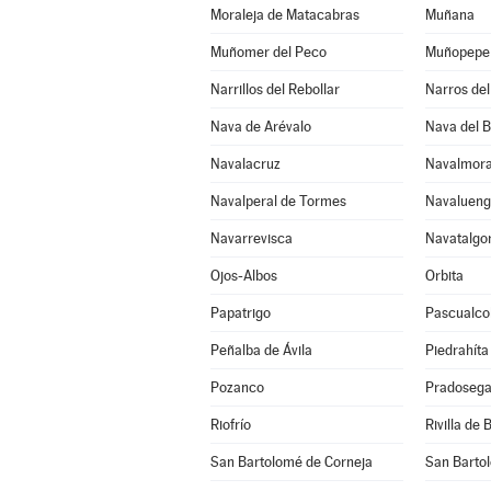
Moraleja de Matacabras
Muñana
Muñomer del Peco
Muñopepe
Narrillos del Rebollar
Narros del 
Nava de Arévalo
Nava del 
Navalacruz
Navalmora
Navalperal de Tormes
Navaluen
Navarrevisca
Navatalgo
Ojos-Albos
Orbita
Papatrigo
Pascualco
Peñalba de Ávila
Piedrahíta
Pozanco
Pradosega
Riofrío
Rivilla de 
San Bartolomé de Corneja
San Barto