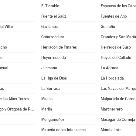
El Tiemblo
Espinosa de los Caba
a
Fuente el Saúz
Fuentes de Año
l Villar
Gavilanes
Gemuño
Gotarrendura
Grandes y San Martí
ncho
Herradón de Pinares
Herreros de Suso
ro
Hoyorredondo
Hoyos del Collado
scual
Junciana
La Adrada
La Hija de Dios
La Horcajada
nas
La Serrada
Las Navas del Marq
e las Altas Torres
Maello
Malpartida de Corne
Manjabálago y Ortigosa de Rioalmar
Marlín
Martiherrero
Mengamuñoz
Mesegar de Corneja
Mirueña de los Infanzones
Mombeltrán