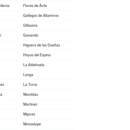
lleros
Flores de Ávila
Gallegos de Altamiros
Gilbuena
n
Guisando
Higuera de las Dueñas
Hoyos del Espino
La Aldehuela
Langa
ués
La Torre
ja
Mamblas
Martínez
Mijares
Monsalupe