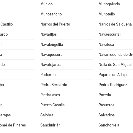
Muñico
Muñogalindo
Muñosancho
Muñotello
Castillo
Narros del Puerto
Narros de Saldueña
Barco
Navadijos
Navaescurial
l
Navalonguilla
Navalosa
ga
Navaquesera
Navarredonda de Gr
rdo
Navatejares
Neila de San Miguel
Padiernos
Pajares de Adaja
bo
Pedro Bernardo
Pedro-Rodríguez
Piedralaves
Poveda
r
Puerto Castilla
Rasueros
Barajas
Salobral
Salvadiós
lomé de Pinares
Sanchidrián
Sanchorreja