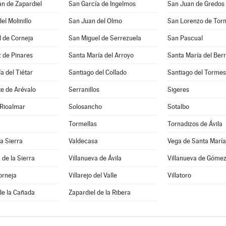
n de Zapardiel
San García de Ingelmos
San Juan de Gredos
el Molinillo
San Juan del Olmo
San Lorenzo de Tor
 de Corneja
San Miguel de Serrezuela
San Pascual
 de Pinares
Santa María del Arroyo
Santa María del Ber
a del Tiétar
Santiago del Collado
Santiago del Tormes
e de Arévalo
Serranillos
Sigeres
 Rioalmar
Solosancho
Sotalbo
Tormellas
Tornadizos de Ávila
la Sierra
Valdecasa
Vega de Santa María
 de la Sierra
Villanueva de Ávila
Villanueva de Góme
orneja
Villarejo del Valle
Villatoro
de la Cañada
Zapardiel de la Ribera