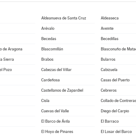
Aldeanueva de Santa Cruz
Aldeaseca
Arévalo
Aveinte
Becedas
Becedillas
jo de Aragona
Blascomillán
Blasconuño de Mata
la Sierra
Brabos
Bularros
el Pozo
Cabezas del Villar
Cabizuela
Cardeñosa
Casas del Puerto
Castellanos de Zapardiel
Cebreros
Cisla
Collado de Contrera
Cuevas del Valle
Diego del Carpio
El Barco de Ávila
El Barraco
El Hoyo de Pinares
El Losar del Barco