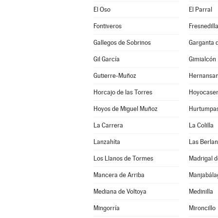
El Oso
El Parral
Fontiveros
Fresnedill
Gallegos de Sobrinos
Garganta de
Gil García
Gimialcón
Gutierre-Muñoz
Hernansa
Horcajo de las Torres
Hoyocase
Hoyos de Miguel Muñoz
Hurtumpa
La Carrera
La Colilla
Lanzahíta
Las Berla
Los Llanos de Tormes
Madrigal d
Mancera de Arriba
Mediana de Voltoya
Medinilla
Mingorría
Mironcillo