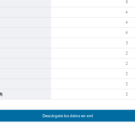
8
4
4
4
3
2
2
2
2
U)
2
Descárgate los datos en xml