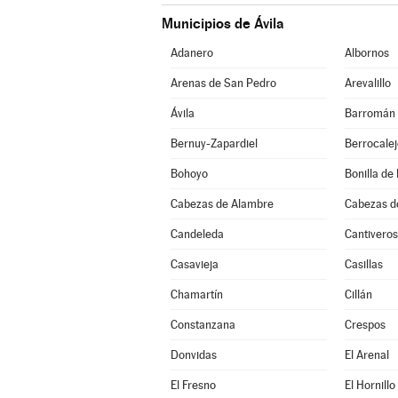
Municipios de Ávila
Adanero
Albornos
Arenas de San Pedro
Arevalillo
Ávila
Barromán
Bernuy-Zapardiel
Berrocale
Bohoyo
Bonilla de 
Cabezas de Alambre
Cabezas d
Candeleda
Cantiveros
Casavieja
Casillas
Chamartín
Cillán
Constanzana
Crespos
Donvidas
El Arenal
El Fresno
El Hornillo