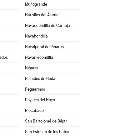
Muñogrande
Narrillos del Álamo
Navacepedilla de Corneja
Navahondilla
Navalperal de Pinares
edos
Navarredondilla
Niharra
Palacios de Goda
Peguerinos
Poyales del Hoyo
Riocabado
San Bartolomé de Béjar
San Esteban de los Patos