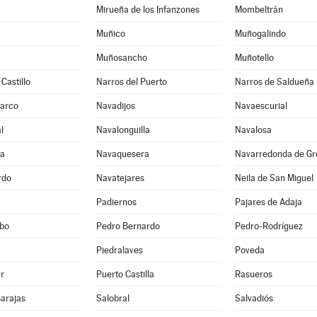
Mirueña de los Infanzones
Mombeltrán
Muñico
Muñogalindo
Muñosancho
Muñotello
Castillo
Narros del Puerto
Narros de Saldueña
Barco
Navadijos
Navaescurial
l
Navalonguilla
Navalosa
ga
Navaquesera
Navarredonda de Gr
rdo
Navatejares
Neila de San Miguel
Padiernos
Pajares de Adaja
bo
Pedro Bernardo
Pedro-Rodríguez
Piedralaves
Poveda
r
Puerto Castilla
Rasueros
Barajas
Salobral
Salvadiós