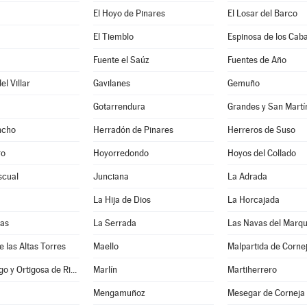
El Hoyo de Pinares
El Losar del Barco
El Tiemblo
Espinosa de los Caba
a
Fuente el Saúz
Fuentes de Año
l Villar
Gavilanes
Gemuño
Gotarrendura
Grandes y San Martí
ncho
Herradón de Pinares
Herreros de Suso
ro
Hoyorredondo
Hoyos del Collado
scual
Junciana
La Adrada
La Hija de Dios
La Horcajada
nas
La Serrada
Las Navas del Marq
e las Altas Torres
Maello
Malpartida de Corne
Manjabálago y Ortigosa de Rioalmar
Marlín
Martiherrero
Mengamuñoz
Mesegar de Corneja