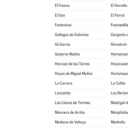
El Fresno
El Hornillo
El Oso
El Parral
Fontiveros
Fresnedill
Gallegos de Sobrinos
Garganta de
Gil García
Gimialcón
Gutierre-Muñoz
Hernansa
Horcajo de las Torres
Hoyocase
Hoyos de Miguel Muñoz
Hurtumpa
La Carrera
La Colilla
Lanzahíta
Las Berla
Los Llanos de Tormes
Madrigal d
Mancera de Arriba
Mediana de Voltoya
Medinilla