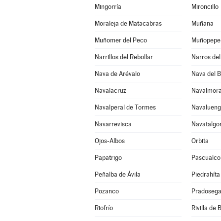
Mingorría
Mironcillo
Moraleja de Matacabras
Muñana
Muñomer del Peco
Muñopepe
Narrillos del Rebollar
Narros del 
Nava de Arévalo
Nava del 
Navalacruz
Navalmora
Navalperal de Tormes
Navaluen
Navarrevisca
Navatalgo
Ojos-Albos
Orbita
Papatrigo
Pascualco
Peñalba de Ávila
Piedrahíta
Pozanco
Pradosega
Riofrío
Rivilla de 