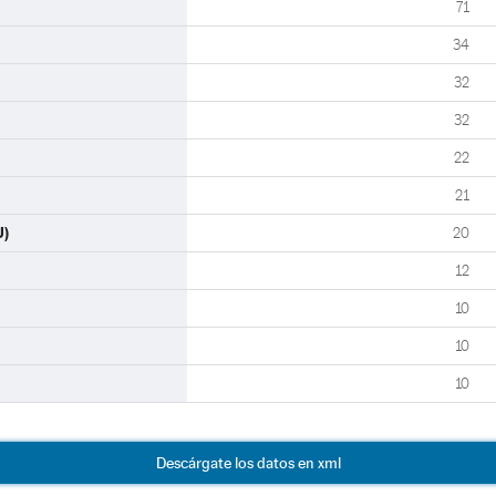
71
34
32
32
22
21
U)
20
12
10
10
10
Descárgate los datos en xml