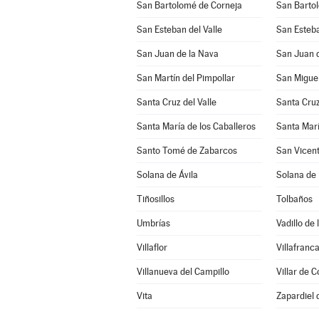
San Bartolomé de Corneja
San Barto
San Esteban del Valle
San Esteba
San Juan de la Nava
San Juan d
San Martín del Pimpollar
San Miguel
Santa Cruz del Valle
Santa Cruz
Santa María de los Caballeros
Santa Marí
Santo Tomé de Zabarcos
San Vicent
Solana de Ávila
Solana de
Tiñosillos
Tolbaños
Umbrías
Vadillo de 
Villaflor
Villafranca
Villanueva del Campillo
Villar de C
Vita
Zapardiel 