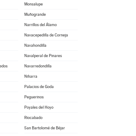
Monsalupe
Muñogrande
Narrillos del Álamo
Navacepedilla de Corneja
Navahondilla
Navalperal de Pinares
edos
Navarredondilla
Niharra
Palacios de Goda
Peguerinos
Poyales del Hoyo
Riocabado
San Bartolomé de Béjar