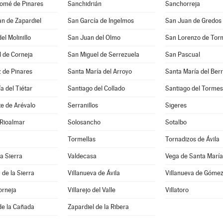
lomé de Pinares
Sanchidrián
Sanchorreja
n de Zapardiel
San García de Ingelmos
San Juan de Gredos
el Molinillo
San Juan del Olmo
San Lorenzo de Tor
 de Corneja
San Miguel de Serrezuela
San Pascual
 de Pinares
Santa María del Arroyo
Santa María del Ber
a del Tiétar
Santiago del Collado
Santiago del Tormes
e de Arévalo
Serranillos
Sigeres
 Rioalmar
Solosancho
Sotalbo
Tormellas
Tornadizos de Ávila
la Sierra
Valdecasa
Vega de Santa María
 de la Sierra
Villanueva de Ávila
Villanueva de Góme
orneja
Villarejo del Valle
Villatoro
de la Cañada
Zapardiel de la Ribera