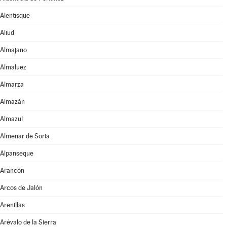
Alentisque
Aliud
Almajano
Almaluez
Almarza
Almazán
Almazul
Almenar de Soria
Alpanseque
Arancón
Arcos de Jalón
Arenillas
Arévalo de la Sierra