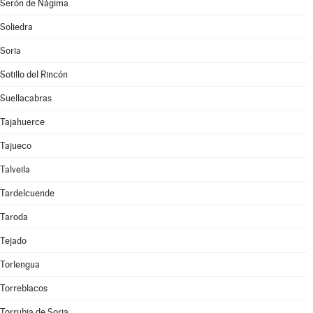
Serón de Nágima
Soliedra
Soria
Sotillo del Rincón
Suellacabras
Tajahuerce
Tajueco
Talveila
Tardelcuende
Taroda
Tejado
Torlengua
Torreblacos
Torrubia de Soria