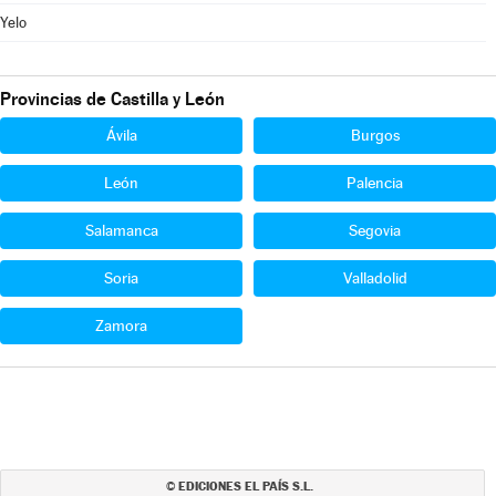
Yelo
Provincias de Castilla y León
Ávila
Burgos
León
Palencia
Salamanca
Segovia
Soria
Valladolid
Zamora
EDICIONES EL PAÍS S.L.
©