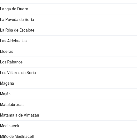
Langa de Duero
La Póveda de Soria
La Riba de Escalote
Las Aldehuelas
Liceras
Los Rábanos
Los Villares de Soria
Magaña
Maján
Matalebreras
Matamala de Almazán
Medinaceli
Miño de Medinaceli