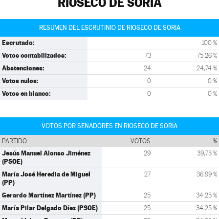
RIOSECO DE SORIA
RESUMEN DEL ESCRUTINIO DE RIOSECO DE SORIA
Escrutado:
100 %
Votos contabilizados:
73
75,26 %
Abstenciones:
24
24,74 %
Votos nulos:
0
0 %
Votos en blanco:
0
0 %
VOTOS POR SENADORES EN RIOSECO DE SORIA
PARTIDO
VOTOS
%
Jesús Manuel Alonso Jiménez
29
39,73 %
(PSOE)
María José Heredia de Miguel
27
36,99 %
(PP)
Gerardo Martínez Martínez (PP)
25
34,25 %
María Pilar Delgado Díez (PSOE)
25
34,25 %