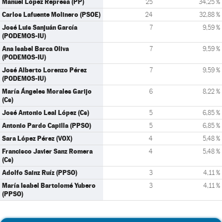
Manuel López Represa (PP)
25
34,25 %
Carlos Lafuente Molinero (PSOE)
24
32,88 %
José Luis Sanjuán García
7
9,59 %
(PODEMOS-IU)
Ana Isabel Barca Oliva
7
9,59 %
(PODEMOS-IU)
José Alberto Lorenzo Pérez
7
9,59 %
(PODEMOS-IU)
María Ángeles Morales Garijo
6
8,22 %
(Cs)
José Antonio Leal López (Cs)
5
6,85 %
Antonio Pardo Capilla (PPSO)
5
6,85 %
Sara López Pérez (VOX)
4
5,48 %
Francisco Javier Sanz Romera
4
5,48 %
(Cs)
Adolfo Sainz Ruíz (PPSO)
3
4,11 %
María Isabel Bartolomé Yubero
3
4,11 %
(PPSO)