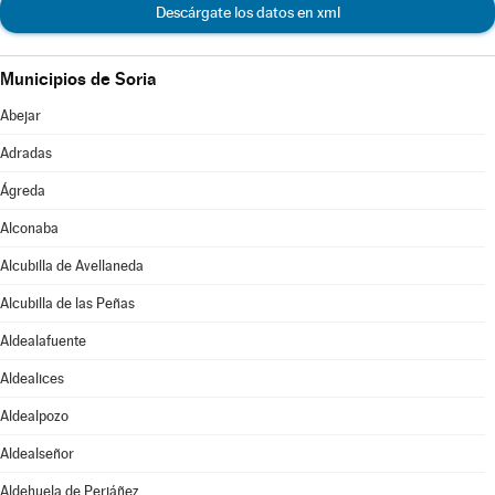
Descárgate los datos en xml
Municipios de Soria
Abejar
Adradas
Ágreda
Alconaba
Alcubilla de Avellaneda
Alcubilla de las Peñas
Aldealafuente
Aldealices
Aldealpozo
Aldealseñor
Aldehuela de Periáñez