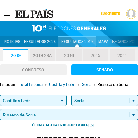
SUSCRÍBETE
10N | Eleccion
NOTICIAS
RESULTADOS 2023
RESULTADOS 2019
MAPA
ESCAÑOS POR 
2019
2019-28A
2016
2015
2011
CONGRESO
SENADO
Estás en:
Total España
»
Castilla y León
»
Soria
»
Rioseco de Soria
10.09
ÚLTIMA ACTUALIZACIÓN:
CEST