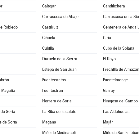
or
Caltojar
Candilichera
Carrascosa de Abajo
Carrascosa de la Sie
 de Robledo
Castilruiz
Centenera de Andal
Cihuela
Ciria
Cubilla
Cubo de la Solana
Duruelo de la Sierra
El Royo
Estepa de San Juan
Frechilla de Almazá
mbrón
Fuentecantos
Fuentelmonge
e Magaña
Fuentestrún
Garray
Herrera de Soria
Hinojosa del Campo
 de Soria
La Riba de Escalote
Las Aldehuelas
es de Soria
Magaña
Maján
i
Miño de Medinaceli
Miño de San Esteba