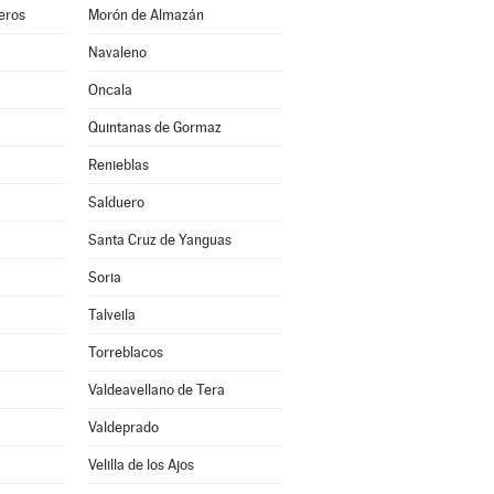
eros
Morón de Almazán
Navaleno
Oncala
Quintanas de Gormaz
Renieblas
Salduero
Santa Cruz de Yanguas
Soria
Talveila
Torreblacos
Valdeavellano de Tera
Valdeprado
Velilla de los Ajos