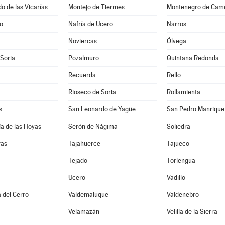
 de las Vicarías
Montejo de Tiermes
Montenegro de Cam
jo
Nafría de Ucero
Narros
Noviercas
Ólvega
 Soria
Pozalmuro
Quintana Redonda
Recuerda
Rello
Rioseco de Soria
Rollamienta
s
San Leonardo de Yagüe
San Pedro Manrique
a de las Hoyas
Serón de Nágima
Soliedra
ras
Tajahuerce
Tajueco
Tejado
Torlengua
Ucero
Vadillo
 del Cerro
Valdemaluque
Valdenebro
Velamazán
Velilla de la Sierra