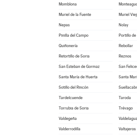
Momblona
Monteagudo
Muriel de la Fuente
Muriel Vie
Nepas
Nolay
Pinilla del Campo
Portillo de
Quiñonería
Rebollar
Retortillo de Soria
Reznos
San Esteban de Gormaz
San Felice
Santa María de Huerta
Santa Marí
Sotillo del Rincón
Suellacab
Tardelcuende
Taroda
Torrubia de Soria
Trévago
Valdegeña
Valdelagua
Valderrodilla
Valtajeros