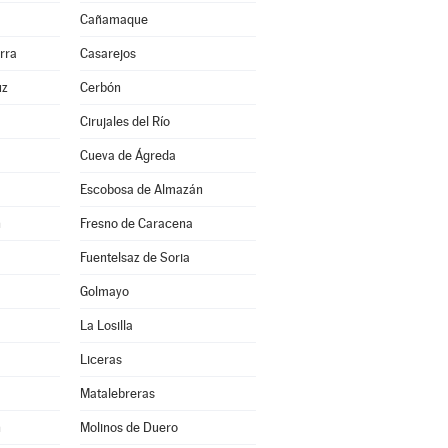
Cañamaque
rra
Casarejos
uz
Cerbón
Cirujales del Río
Cueva de Ágreda
Escobosa de Almazán
n
Fresno de Caracena
Fuentelsaz de Soria
Golmayo
La Losilla
Liceras
Matalebreras
n
Molinos de Duero