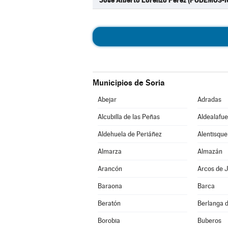
José Alberto Lorenzo Pérez (PODEMOS-I
Municipios de Soria
Abejar
Adradas
Alcubilla de las Peñas
Aldealafue
Aldehuela de Periáñez
Alentisque
Almarza
Almazán
Arancón
Arcos de J
Baraona
Barca
Beratón
Berlanga 
Borobia
Buberos