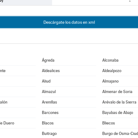
U)
1
Descárgate los datos en xml
Ágreda
Alconaba
nte
Aldealices
Aldealpozo
Aliud
Almajano
Almazul
Almenar de Soria
alón
Arenillas
Arévalo de la Sierra
Barcones
Bayubas de Abajo
de Duero
Blacos
Bliecos
Buitrago