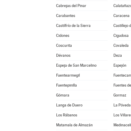
Cabrejas del Pinar
Calatañaz
Carabantes
Caracena
Castilfrío de la Sierra
Castillejo
Cidones
Cigudosa
Coscurita
Covaleda
Dévanos
Deza
Espeja de San Marcelino
Espejón
Fuentearmegil
Fuenteca
Fuentepinilla
Fuentes d
Gómara
Gormaz
Langa de Duero
La Póveda
Los Rábanos
Los Villar
Matamala de Almazán
Medinacel