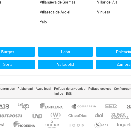
s
Villanueva de Gormaz
Villar del Ala
Villaseca de Arciel
Vinuesa
Yelo
Burgos
León
Palencia
Soria
Valladolid
Zamora
contenidos
Publicidad
Aviso legal
Política de privacidad
Política cookies
Configuraci
Índice
RSS