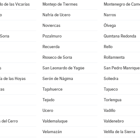
 de las Vicarías
Montejo de Tiermes
Montenegro de Cam
jo
Nafría de Ucero
Narros
Noviercas
Ólvega
 Soria
Pozalmuro
Quintana Redonda
Recuerda
Rello
Rioseco de Soria
Rollamienta
s
San Leonardo de Yagüe
San Pedro Manrique
a de las Hoyas
Serón de Nágima
Soliedra
ras
Tajahuerce
Tajueco
Tejado
Torlengua
Ucero
Vadillo
 del Cerro
Valdemaluque
Valdenebro
Velamazán
Velilla de la Sierra