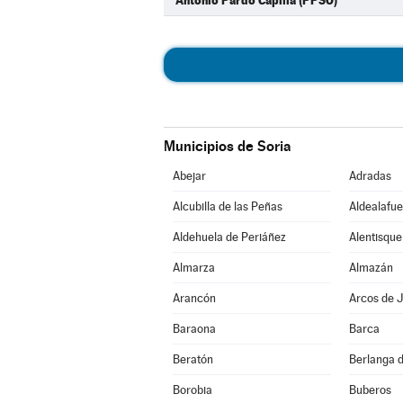
Antonio Pardo Capilla (PPSO)
Municipios de Soria
Abejar
Adradas
Alcubilla de las Peñas
Aldealafue
Aldehuela de Periáñez
Alentisque
Almarza
Almazán
Arancón
Arcos de J
Baraona
Barca
Beratón
Berlanga 
Borobia
Buberos