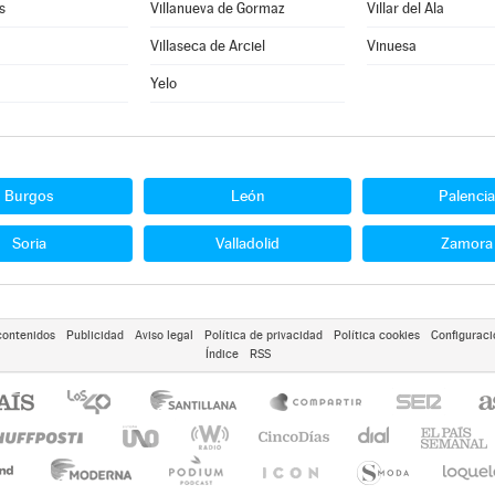
s
Villanueva de Gormaz
Villar del Ala
Villaseca de Arciel
Vinuesa
Yelo
Burgos
León
Palencia
Soria
Valladolid
Zamora
contenidos
Publicidad
Aviso legal
Política de privacidad
Política cookies
Configuraci
Índice
RSS