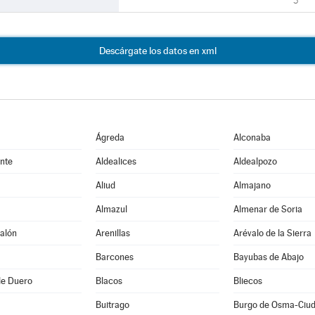
3
Descárgate los datos en xml
Ágreda
Alconaba
nte
Aldealices
Aldealpozo
Aliud
Almajano
Almazul
Almenar de Soria
alón
Arenillas
Arévalo de la Sierra
Barcones
Bayubas de Abajo
de Duero
Blacos
Bliecos
Buitrago