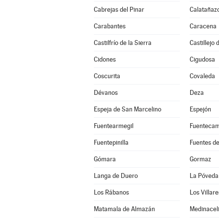
Cabrejas del Pinar
Calatañaz
Carabantes
Caracena
Castilfrío de la Sierra
Castillejo
Cidones
Cigudosa
Coscurita
Covaleda
Dévanos
Deza
Espeja de San Marcelino
Espejón
Fuentearmegil
Fuenteca
Fuentepinilla
Fuentes d
Gómara
Gormaz
Langa de Duero
La Póveda
Los Rábanos
Los Villar
Matamala de Almazán
Medinacel