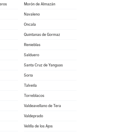
eros
Morón de Almazán
Navaleno
Oncala
Quintanas de Gormaz
Renieblas
Salduero
Santa Cruz de Yanguas
Soria
Talveila
Torreblacos
Valdeavellano de Tera
Valdeprado
Velilla de los Ajos