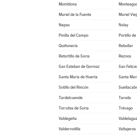
Momblona
Monteagudo
Muriel de la Fuente
Muriel Vie
Nepas
Nolay
Pinilla del Campo
Portillo de
Quiñonería
Rebollar
Retortillo de Soria
Reznos
San Esteban de Gormaz
San Felice
Santa María de Huerta
Santa Marí
Sotillo del Rincón
Suellacab
Tardelcuende
Taroda
Torrubia de Soria
Trévago
Valdegeña
Valdelagua
Valderrodilla
Valtajeros