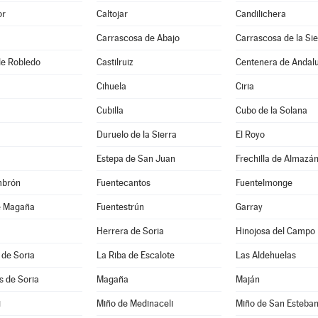
or
Caltojar
Candilichera
Carrascosa de Abajo
Carrascosa de la Sie
 de Robledo
Castilruiz
Centenera de Andal
Cihuela
Ciria
Cubilla
Cubo de la Solana
Duruelo de la Sierra
El Royo
Estepa de San Juan
Frechilla de Almazá
mbrón
Fuentecantos
Fuentelmonge
e Magaña
Fuentestrún
Garray
Herrera de Soria
Hinojosa del Campo
 de Soria
La Riba de Escalote
Las Aldehuelas
es de Soria
Magaña
Maján
i
Miño de Medinaceli
Miño de San Esteba