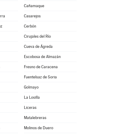
Cañamaque
rra
Casarejos
uz
Cerbón
Cirujales del Río
Cueva de Ágreda
Escobosa de Almazán
n
Fresno de Caracena
Fuentelsaz de Soria
Golmayo
La Losilla
Liceras
Matalebreras
n
Molinos de Duero