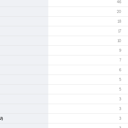
46
20
18
17
10
9
7
6
5
5
3
3
U)
3