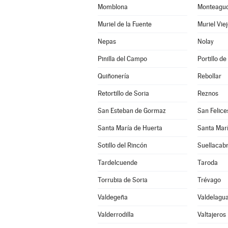
Momblona
Monteagudo
Muriel de la Fuente
Muriel Vie
Nepas
Nolay
Pinilla del Campo
Portillo de
Quiñonería
Rebollar
Retortillo de Soria
Reznos
San Esteban de Gormaz
San Felice
Santa María de Huerta
Santa Marí
Sotillo del Rincón
Suellacab
Tardelcuende
Taroda
Torrubia de Soria
Trévago
Valdegeña
Valdelagua
Valderrodilla
Valtajeros