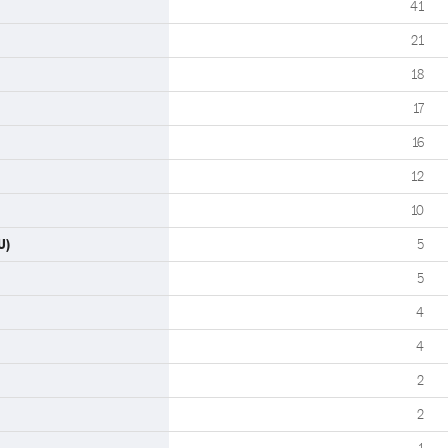
41
21
18
17
16
12
10
U)
5
5
4
4
2
2