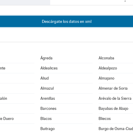
1
Descárgate los datos en xml
Ágreda
Alconaba
nte
Aldealices
Aldealpozo
Aliud
Almajano
Almazul
Almenar de Soria
alón
Arenillas
Arévalo de la Sierra
Barcones
Bayubas de Abajo
de Duero
Blacos
Bliecos
Buitrago