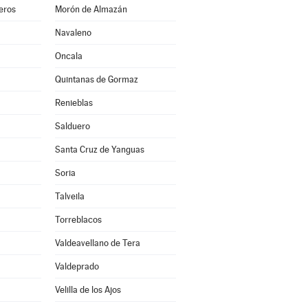
eros
Morón de Almazán
Navaleno
Oncala
Quintanas de Gormaz
Renieblas
Salduero
Santa Cruz de Yanguas
Soria
Talveila
Torreblacos
Valdeavellano de Tera
Valdeprado
Velilla de los Ajos