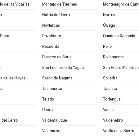
 de las Vicarías
Montejo de Tiermes
Montenegro de Cam
jo
Nafría de Ucero
Narros
Noviercas
Ólvega
 Soria
Pozalmuro
Quintana Redonda
Recuerda
Rello
Rioseco de Soria
Rollamienta
s
San Leonardo de Yagüe
San Pedro Manrique
a de las Hoyas
Serón de Nágima
Soliedra
ras
Tajahuerce
Tajueco
Tejado
Torlengua
Ucero
Vadillo
 del Cerro
Valdemaluque
Valdenebro
Velamazán
Velilla de la Sierra