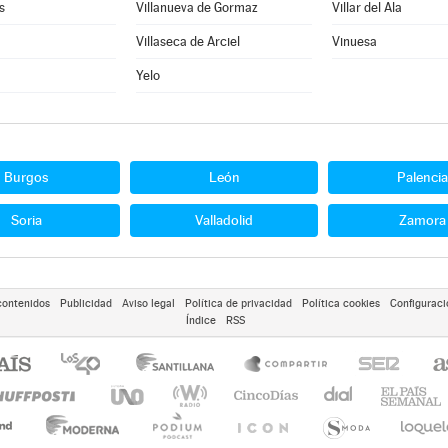
s
Villanueva de Gormaz
Villar del Ala
Villaseca de Arciel
Vinuesa
Yelo
Burgos
León
Palencia
Soria
Valladolid
Zamora
contenidos
Publicidad
Aviso legal
Política de privacidad
Política cookies
Configuraci
Índice
RSS