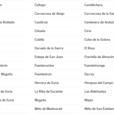
or
Caltojar
Candilichera
Carrascosa de Abajo
Carrascosa de la Sie
 de Robledo
Castilruiz
Centenera de Andal
Cihuela
Ciria
Cubilla
Cubo de la Solana
Duruelo de la Sierra
El Royo
Estepa de San Juan
Frechilla de Almazá
mbrón
Fuentecantos
Fuentelmonge
e Magaña
Fuentestrún
Garray
Herrera de Soria
Hinojosa del Campo
 de Soria
La Riba de Escalote
Las Aldehuelas
es de Soria
Magaña
Maján
i
Miño de Medinaceli
Miño de San Esteba