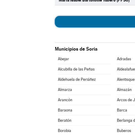
María Isabel Bartolomé Yubero (PPSO)
Municipios de Soria
Abejar
Adradas
Alcubilla de las Peñas
Aldealafue
Aldehuela de Periáñez
Alentisque
Almarza
Almazán
Arancón
Arcos de J
Baraona
Barca
Beratón
Berlanga 
Borobia
Buberos