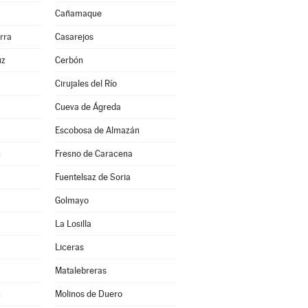
Cañamaque
rra
Casarejos
uz
Cerbón
Cirujales del Río
Cueva de Ágreda
Escobosa de Almazán
n
Fresno de Caracena
Fuentelsaz de Soria
Golmayo
La Losilla
Liceras
Matalebreras
n
Molinos de Duero