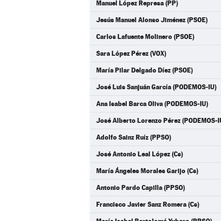
Manuel López Represa (PP)
Jesús Manuel Alonso Jiménez (PSOE)
Carlos Lafuente Molinero (PSOE)
Sara López Pérez (VOX)
María Pilar Delgado Díez (PSOE)
José Luis Sanjuán García (PODEMOS-IU)
Ana Isabel Barca Oliva (PODEMOS-IU)
José Alberto Lorenzo Pérez (PODEMOS-I
Adolfo Sainz Ruíz (PPSO)
José Antonio Leal López (Cs)
María Ángeles Morales Garijo (Cs)
Antonio Pardo Capilla (PPSO)
Francisco Javier Sanz Romera (Cs)