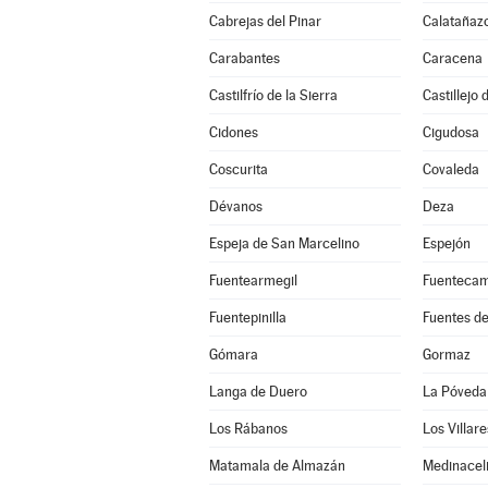
Cabrejas del Pinar
Calatañaz
Carabantes
Caracena
Castilfrío de la Sierra
Castillejo
Cidones
Cigudosa
Coscurita
Covaleda
Dévanos
Deza
Espeja de San Marcelino
Espejón
Fuentearmegil
Fuenteca
Fuentepinilla
Fuentes d
Gómara
Gormaz
Langa de Duero
La Póveda
Los Rábanos
Los Villar
Matamala de Almazán
Medinacel