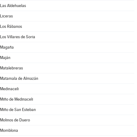
Las Aldehuelas
Liceras
Los Rábanos
Los Villares de Soria
Magaña
Maján
Matalebreras
Matamala de Almazán
Medinaceli
Miño de Medinaceli
Miño de San Esteban
Molinos de Duero
Momblona