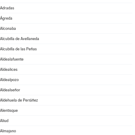
Adradas
Ágreda
Alconaba
Alcubilla de Avellaneda
Alcubilla de las Peñas
Aldealafuente
Aldealices
Aldealpozo
Aldealseñor
Aldehuela de Periáñez
Alentisque
Aliud
Almajano