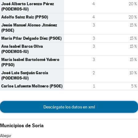
José Alberto Lorenzo Pérez
4
20 %
(PODEMOS-IU)
Adolfo Sainz Ruíz (PPSO)
4
20 %
Jesús Manuel Alonso Jiménez
3
15 %
(PSOE)
María Pilar Delgado Díez (PSOE)
3
15 %
Ana Isabel Barca Oliva
3
15 %
(PODEMOS-IU)
María Isabel Bartolomé Yubero
3
15 %
(PPSO)
José Luis Sanjuán García
2
10 %
(PODEMOS-IU)
Carlos Lafuente Molinero (PSOE)
1
5 %
Descárgate los datos en xml
Municipios de Soria
Abejar