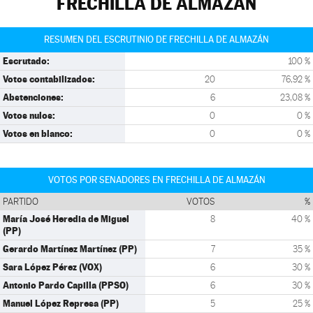
FRECHILLA DE ALMAZÁN
RESUMEN DEL ESCRUTINIO DE FRECHILLA DE ALMAZÁN
Escrutado:
100 %
Votos contabilizados:
20
76,92 %
Abstenciones:
6
23,08 %
Votos nulos:
0
0 %
Votos en blanco:
0
0 %
VOTOS POR SENADORES EN FRECHILLA DE ALMAZÁN
PARTIDO
VOTOS
%
María José Heredia de Miguel
8
40 %
(PP)
Gerardo Martínez Martínez (PP)
7
35 %
Sara López Pérez (VOX)
6
30 %
Antonio Pardo Capilla (PPSO)
6
30 %
Manuel López Represa (PP)
5
25 %