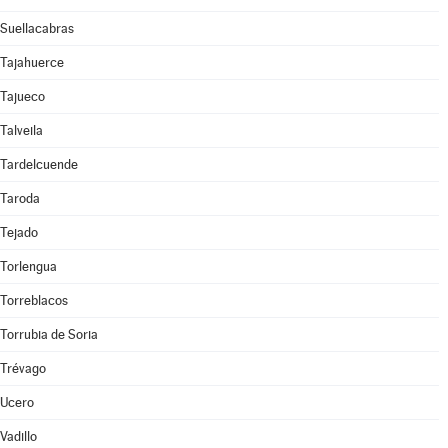
Suellacabras
Tajahuerce
Tajueco
Talveila
Tardelcuende
Taroda
Tejado
Torlengua
Torreblacos
Torrubia de Soria
Trévago
Ucero
Vadillo