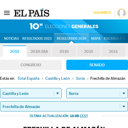
SUSCRÍBETE
10N | Eleccion
NOTICIAS
RESULTADOS 2023
RESULTADOS 2019
MAPA
ESCAÑOS POR 
2019
2019-28A
2016
2015
2011
CONGRESO
SENADO
Estás en:
Total España
»
Castilla y León
»
Soria
»
Frechilla de Almazán
10.09
ÚLTIMA ACTUALIZACIÓN:
CEST