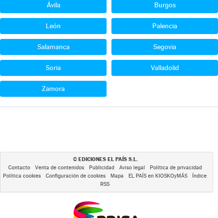
Ávila
Burgos
León
Palencia
Salamanca
Segovia
Soria
Valladolid
Zamora
EDICIONES EL PAÍS S.L.
©
Contacto
Venta de contenidos
Publicidad
Aviso legal
Política de privacidad
Política cookies
Configuración de cookies
Mapa
EL PAÍS en KIOSKOyMÁS
Índice
RSS