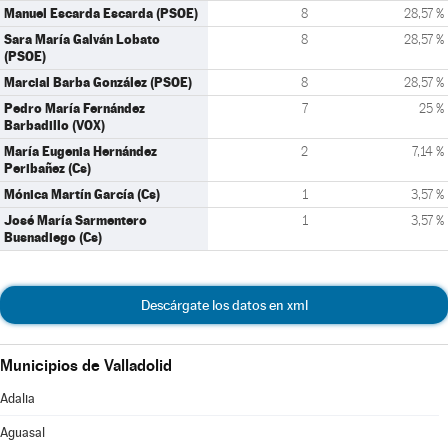
Manuel Escarda Escarda (PSOE)
8
28,57 %
Sara María Galván Lobato
8
28,57 %
(PSOE)
Marcial Barba González (PSOE)
8
28,57 %
Pedro María Fernández
7
25 %
Barbadillo (VOX)
María Eugenia Hernández
2
7,14 %
Peribañez (Cs)
Mónica Martín García (Cs)
1
3,57 %
José María Sarmentero
1
3,57 %
Busnadiego (Cs)
Descárgate los datos en xml
Municipios de Valladolid
Adalia
Aguasal