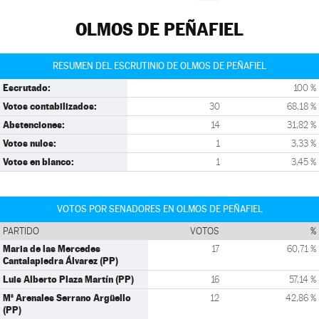
OLMOS DE PEÑAFIEL
RESUMEN DEL ESCRUTINIO DE OLMOS DE PEÑAFIEL
Escrutado:
100 %
Votos contabilizados:
30
68,18 %
Abstenciones:
14
31,82 %
Votos nulos:
1
3,33 %
Votos en blanco:
1
3,45 %
VOTOS POR SENADORES EN OLMOS DE PEÑAFIEL
PARTIDO
VOTOS
%
Maria de las Mercedes
17
60,71 %
Cantalapiedra Álvarez (PP)
Luis Alberto Plaza Martín (PP)
16
57,14 %
Mª Arenales Serrano Argüello
12
42,86 %
(PP)