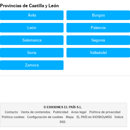
Provincias de Castilla y León
Ávila
Burgos
León
Palencia
Salamanca
Segovia
Soria
Valladolid
Zamora
EDICIONES EL PAÍS S.L.
©
Contacto
Venta de contenidos
Publicidad
Aviso legal
Política de privacidad
Política cookies
Configuración de cookies
Mapa
EL PAÍS en KIOSKOyMÁS
Índice
RSS