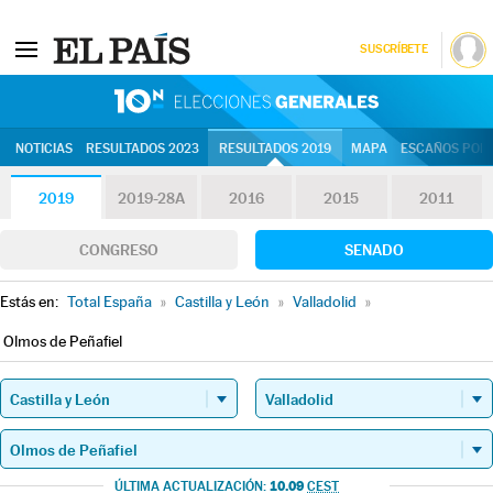
SUSCRÍBETE
10N | Eleccion
NOTICIAS
RESULTADOS 2023
RESULTADOS 2019
MAPA
ESCAÑOS POR 
2019
2019-28A
2016
2015
2011
CONGRESO
SENADO
Estás en:
Total España
»
Castilla y León
»
Valladolid
»
Olmos de Peñafiel
10.09
ÚLTIMA ACTUALIZACIÓN:
CEST