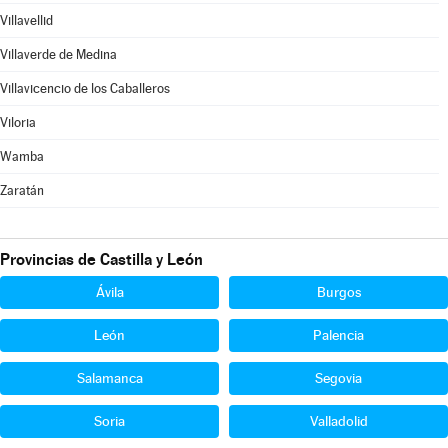
Villavellid
Villaverde de Medina
Villavicencio de los Caballeros
Viloria
Wamba
Zaratán
Provincias de Castilla y León
Ávila
Burgos
León
Palencia
Salamanca
Segovia
Soria
Valladolid