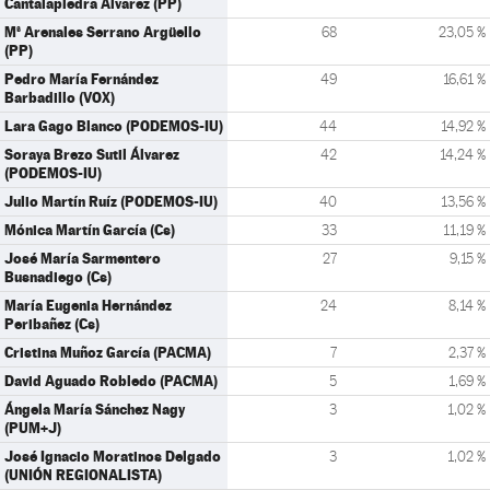
Cantalapiedra Álvarez (PP)
Mª Arenales Serrano Argüello
68
23,05 %
(PP)
Pedro María Fernández
49
16,61 %
Barbadillo (VOX)
Lara Gago Blanco (PODEMOS-IU)
44
14,92 %
Soraya Brezo Sutil Álvarez
42
14,24 %
(PODEMOS-IU)
Julio Martín Ruíz (PODEMOS-IU)
40
13,56 %
Mónica Martín García (Cs)
33
11,19 %
José María Sarmentero
27
9,15 %
Busnadiego (Cs)
María Eugenia Hernández
24
8,14 %
Peribañez (Cs)
Cristina Muñoz García (PACMA)
7
2,37 %
David Aguado Robledo (PACMA)
5
1,69 %
Ángela María Sánchez Nagy
3
1,02 %
(PUM+J)
José Ignacio Moratinos Delgado
3
1,02 %
(UNIÓN REGIONALISTA)