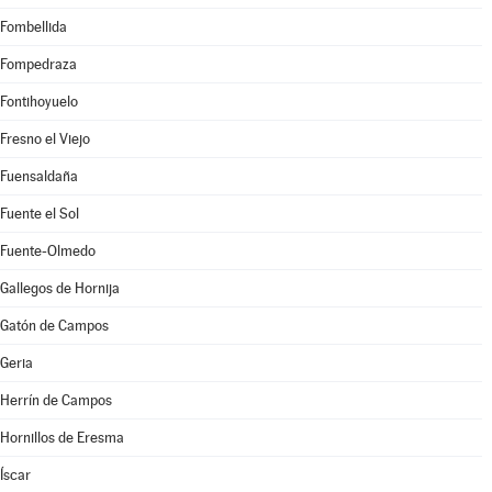
Fombellida
Fompedraza
Fontihoyuelo
Fresno el Viejo
Fuensaldaña
Fuente el Sol
Fuente-Olmedo
Gallegos de Hornija
Gatón de Campos
Geria
Herrín de Campos
Hornillos de Eresma
Íscar