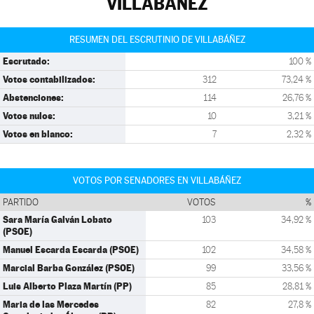
VILLABÁÑEZ
RESUMEN DEL ESCRUTINIO DE VILLABÁÑEZ
Escrutado:
100 %
Votos contabilizados:
312
73,24 %
Abstenciones:
114
26,76 %
Votos nulos:
10
3,21 %
Votos en blanco:
7
2,32 %
VOTOS POR SENADORES EN VILLABÁÑEZ
PARTIDO
VOTOS
%
Sara María Galván Lobato
103
34,92 %
(PSOE)
Manuel Escarda Escarda (PSOE)
102
34,58 %
Marcial Barba González (PSOE)
99
33,56 %
Luis Alberto Plaza Martín (PP)
85
28,81 %
Maria de las Mercedes
82
27,8 %