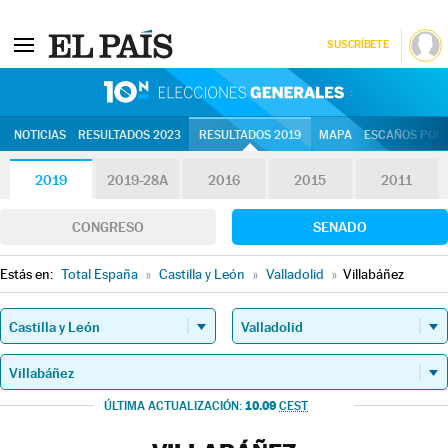
SUSCRÍBETE
10N | Eleccion
NOTICIAS
RESULTADOS 2023
RESULTADOS 2019
MAPA
ESCAÑOS POR 
2019
2019-28A
2016
2015
2011
CONGRESO
SENADO
Estás en:
Total España
»
Castilla y León
»
Valladolid
»
Villabáñez
10.09
ÚLTIMA ACTUALIZACIÓN:
CEST