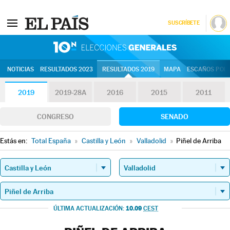
SUSCRÍBETE
10N | Eleccion
NOTICIAS
RESULTADOS 2023
RESULTADOS 2019
MAPA
ESCAÑOS POR 
2019
2019-28A
2016
2015
2011
CONGRESO
SENADO
Estás en:
Total España
»
Castilla y León
»
Valladolid
»
Piñel de Arriba
10.09
ÚLTIMA ACTUALIZACIÓN:
CEST