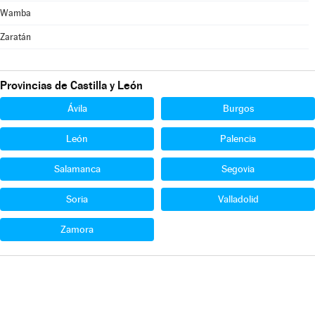
Wamba
Zaratán
Provincias de Castilla y León
Ávila
Burgos
León
Palencia
Salamanca
Segovia
Soria
Valladolid
Zamora