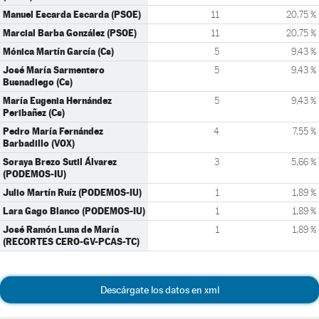
Manuel Escarda Escarda (PSOE)
11
20,75 %
Marcial Barba González (PSOE)
11
20,75 %
Mónica Martín García (Cs)
5
9,43 %
José María Sarmentero
5
9,43 %
Busnadiego (Cs)
María Eugenia Hernández
5
9,43 %
Peribañez (Cs)
Pedro María Fernández
4
7,55 %
Barbadillo (VOX)
Soraya Brezo Sutil Álvarez
3
5,66 %
(PODEMOS-IU)
Julio Martín Ruíz (PODEMOS-IU)
1
1,89 %
Lara Gago Blanco (PODEMOS-IU)
1
1,89 %
José Ramón Luna de María
1
1,89 %
(RECORTES CERO-GV-PCAS-TC)
Descárgate los datos en xml