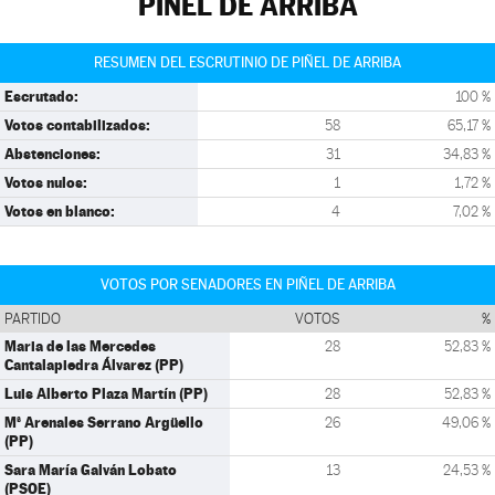
PIÑEL DE ARRIBA
RESUMEN DEL ESCRUTINIO DE PIÑEL DE ARRIBA
Escrutado:
100 %
Votos contabilizados:
58
65,17 %
Abstenciones:
31
34,83 %
Votos nulos:
1
1,72 %
Votos en blanco:
4
7,02 %
VOTOS POR SENADORES EN PIÑEL DE ARRIBA
PARTIDO
VOTOS
%
Maria de las Mercedes
28
52,83 %
Cantalapiedra Álvarez (PP)
Luis Alberto Plaza Martín (PP)
28
52,83 %
Mª Arenales Serrano Argüello
26
49,06 %
(PP)
Sara María Galván Lobato
13
24,53 %
(PSOE)