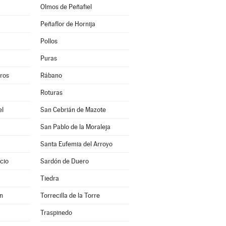
Olmos de Peñafiel
Peñaflor de Hornija
Pollos
Puras
eros
Rábano
Roturas
el
San Cebrián de Mazote
San Pablo de la Moraleja
Santa Eufemia del Arroyo
cio
Sardón de Duero
Tiedra
en
Torrecilla de la Torre
Traspinedo