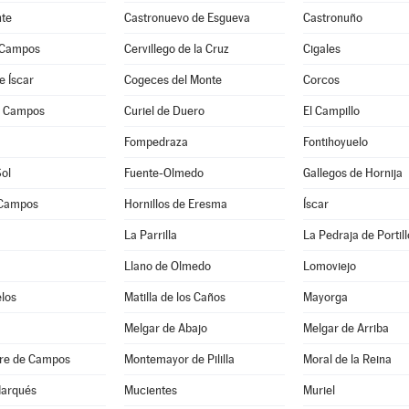
te
Castronuevo de Esgueva
Castronuño
 Campos
Cervillego de la Cruz
Cigales
e Íscar
Cogeces del Monte
Corcos
e Campos
Curiel de Duero
El Campillo
a
Fompedraza
Fontihoyuelo
Sol
Fuente-Olmedo
Gallegos de Hornija
 Campos
Hornillos de Eresma
Íscar
La Parrilla
La Pedraja de Portill
Llano de Olmedo
Lomoviejo
los
Matilla de los Caños
Mayorga
Melgar de Abajo
Melgar de Arriba
re de Campos
Montemayor de Pililla
Moral de la Reina
Marqués
Mucientes
Muriel