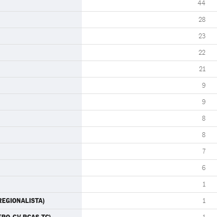
44
28
23
22
21
9
9
8
8
7
6
1
 REGIONALISTA)
1