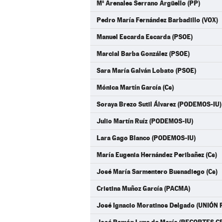
Mª Arenales Serrano Argüello (PP)
Pedro María Fernández Barbadillo (VOX)
Manuel Escarda Escarda (PSOE)
Marcial Barba González (PSOE)
Sara María Galván Lobato (PSOE)
Mónica Martín García (Cs)
Soraya Brezo Sutil Álvarez (PODEMOS-IU)
Julio Martín Ruíz (PODEMOS-IU)
Lara Gago Blanco (PODEMOS-IU)
María Eugenia Hernández Peribañez (Cs)
José María Sarmentero Busnadiego (Cs)
Cristina Muñoz García (PACMA)
José Ignacio Moratinos Delgado (UNIÓN