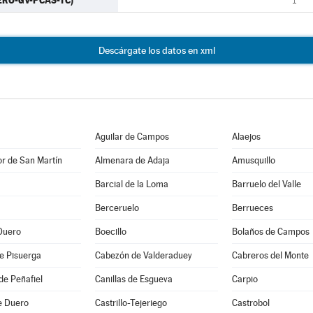
ERO-GV-PCAS-TC)
1
Descárgate los datos en xml
Aguilar de Campos
Alaejos
r de San Martín
Almenara de Adaja
Amusquillo
Barcial de la Loma
Barruelo del Valle
Berceruelo
Berrueces
Duero
Boecillo
Bolaños de Campos
e Pisuerga
Cabezón de Valderaduey
Cabreros del Monte
de Peñafiel
Canillas de Esgueva
Carpio
de Duero
Castrillo-Tejeriego
Castrobol