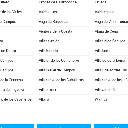
 Duero
Urones de Castroponce
Urueña
 de los Valles
Valdestillas
Valdunquillo
de Campos
Vega de Ruiponce
Vega de Valdetronco
Ventosa de la Cuesta
Viana de Cega
ma
Villacarralón
Villacid de Campos
a de Duero
Villafrechós
Villafuerte
e Campos
Villalar de los Comuneros
Villalba de la Loma
e Campos
Villamuriel de Campos
Villán de Tordesillas
 de la Condesa
Villanueva de los Caballeros
Villanueva de los Inf
ero de Esgueva
Villasexmir
Villavaquerín
cio de los Caballeros
Viloria
Wamba