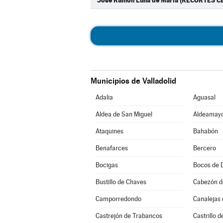
José Ramón Luna de María (RECORTES C
Municipios de Valladolid
Adalia
Aguasal
Aldea de San Miguel
Aldeamayo
Ataquines
Bahabón
Benafarces
Bercero
Bocigas
Bocos de 
Bustillo de Chaves
Cabezón d
Camporredondo
Canalejas 
Castrejón de Trabancos
Castrillo 