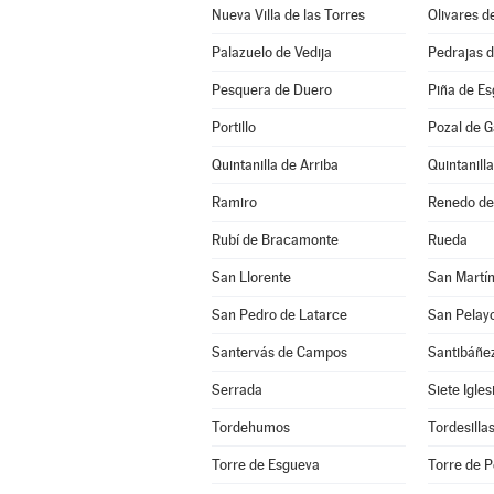
Nueva Villa de las Torres
Olivares d
Palazuelo de Vedija
Pedrajas 
Pesquera de Duero
Piña de E
Portillo
Pozal de G
Quintanilla de Arriba
Quintanill
Ramiro
Renedo de
Rubí de Bracamonte
Rueda
San Llorente
San Martín
San Pedro de Latarce
San Pelay
Santervás de Campos
Santibáñe
Serrada
Siete Igle
Tordehumos
Tordesilla
Torre de Esgueva
Torre de P