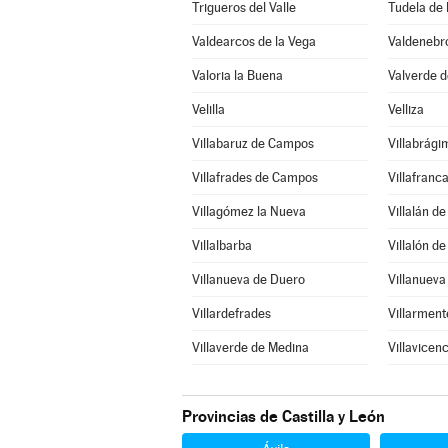
Trigueros del Valle
Tudela de
Valdearcos de la Vega
Valdenebro
Valoria la Buena
Valverde 
Velilla
Velliza
Villabaruz de Campos
Villabrági
Villafrades de Campos
Villafranc
Villagómez la Nueva
Villalán d
Villalbarba
Villalón d
Villanueva de Duero
Villanueva
Villardefrades
Villarment
Villaverde de Medina
Villavicen
Provincias de Castilla y León