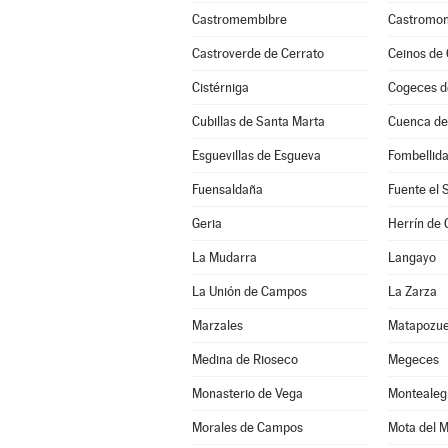
Castromembibre
Castromon
Castroverde de Cerrato
Ceinos de
Cistérniga
Cogeces d
Cubillas de Santa Marta
Cuenca d
Esguevillas de Esgueva
Fombellid
Fuensaldaña
Fuente el 
Geria
Herrín de
La Mudarra
Langayo
La Unión de Campos
La Zarza
Marzales
Matapozue
Medina de Rioseco
Megeces
Monasterio de Vega
Montealeg
Morales de Campos
Mota del 