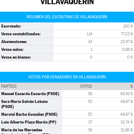
VILLAVAQUERÍN
RESUMEN DEL ESCRUTINIO DE VILLAVAQUERÍN
Escrutado:
100 %
Votos contabilizados:
114
77,03 %
Abstenciones:
34
22,97 %
Votos nulos:
1
0,88 %
Votos en blanco:
0
0 %
VOTOS POR SENADORES EN VILLAVAQUERÍN
PARTIDO
VOTOS
%
Manuel Escarda Escarda (PSOE)
56
49,56 %
Sara María Galván Lobato
55
48,67 %
(PSOE)
Marcial Barba González (PSOE)
55
48,67 %
Luis Alberto Plaza Martín (PP)
37
32,74 %
Maria de las Mercedes
36
31,86 %