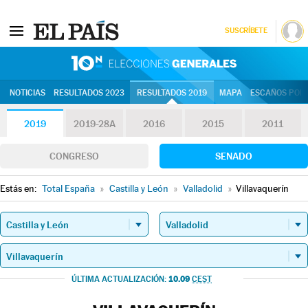
SUSCRÍBETE
10N | Eleccion
NOTICIAS
RESULTADOS 2023
RESULTADOS 2019
MAPA
ESCAÑOS POR 
2019
2019-28A
2016
2015
2011
CONGRESO
SENADO
Estás en:
Total España
»
Castilla y León
»
Valladolid
»
Villavaquerín
10.09
ÚLTIMA ACTUALIZACIÓN:
CEST