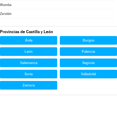
Wamba
Zaratán
Provincias de Castilla y León
Ávila
Burgos
León
Palencia
Salamanca
Segovia
Soria
Valladolid
Zamora