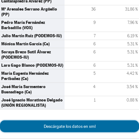
Cantalapiedra Álvarez (PP)
Mª Arenales Serrano Argüello
36
31,86 %
(PP)
Pedro María Fernández
9
7,96 %
Barbadillo (VOX)
Julio Martín Ruíz (PODEMOS-IU)
7
6,19 %
Mónica Martín García (Cs)
6
5,31 %
Soraya Brezo Sutil Álvarez
6
5,31 %
(PODEMOS-IU)
Lara Gago Blanco (PODEMOS-IU)
6
5,31 %
María Eugenia Hernández
5
4,42 %
Peribañez (Cs)
José María Sarmentero
4
3,54 %
Busnadiego (Cs)
José Ignacio Moratinos Delgado
1
0,88 %
(UNIÓN REGIONALISTA)
Descárgate los datos en xml