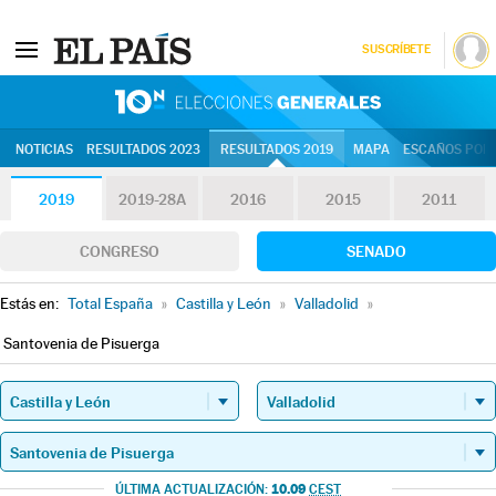
SUSCRÍBETE
10N | Eleccion
NOTICIAS
RESULTADOS 2023
RESULTADOS 2019
MAPA
ESCAÑOS POR 
2019
2019-28A
2016
2015
2011
CONGRESO
SENADO
Estás en:
Total España
»
Castilla y León
»
Valladolid
»
Santovenia de Pisuerga
10.09
ÚLTIMA ACTUALIZACIÓN:
CEST