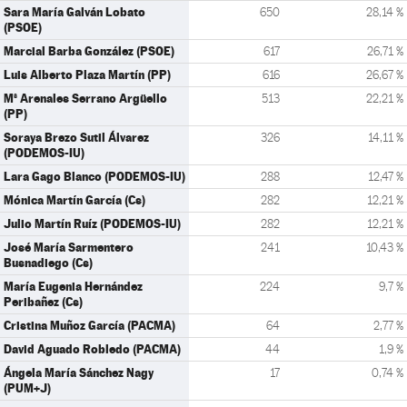
Sara María Galván Lobato
650
28,14 %
(PSOE)
Marcial Barba González (PSOE)
617
26,71 %
Luis Alberto Plaza Martín (PP)
616
26,67 %
Mª Arenales Serrano Argüello
513
22,21 %
(PP)
Soraya Brezo Sutil Álvarez
326
14,11 %
(PODEMOS-IU)
Lara Gago Blanco (PODEMOS-IU)
288
12,47 %
Mónica Martín García (Cs)
282
12,21 %
Julio Martín Ruíz (PODEMOS-IU)
282
12,21 %
José María Sarmentero
241
10,43 %
Busnadiego (Cs)
María Eugenia Hernández
224
9,7 %
Peribañez (Cs)
Cristina Muñoz García (PACMA)
64
2,77 %
David Aguado Robledo (PACMA)
44
1,9 %
Ángela María Sánchez Nagy
17
0,74 %
(PUM+J)