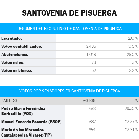
SANTOVENIA DE PISUERGA
RESUMEN DEL ESCRUTINIO DE SANTOVENIA DE PISUERGA
Escrutado:
100 %
Votos contabilizados:
2.435
70,5 %
Abstenciones:
1.019
29,5 %
Votos nulos:
73
3 %
Votos en blanco:
52
2,2 %
VOTOS POR SENADORES EN SANTOVENIA DE PISUERGA
PARTIDO
VOTOS
%
Pedro María Fernández
678
29,35 %
Barbadillo (VOX)
Manuel Escarda Escarda (PSOE)
667
28,87 %
Maria de las Mercedes
654
28,31 %
Cantalapiedra Álvarez (PP)