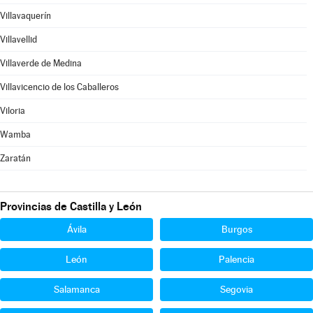
Villavaquerín
Villavellid
Villaverde de Medina
Villavicencio de los Caballeros
Viloria
Wamba
Zaratán
Provincias de Castilla y León
Ávila
Burgos
León
Palencia
Salamanca
Segovia