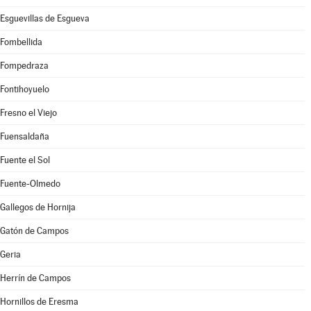
Esguevillas de Esgueva
Fombellida
Fompedraza
Fontihoyuelo
Fresno el Viejo
Fuensaldaña
Fuente el Sol
Fuente-Olmedo
Gallegos de Hornija
Gatón de Campos
Geria
Herrín de Campos
Hornillos de Eresma