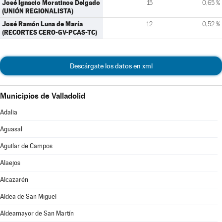
José Ignacio Moratinos Delgado
15
0,65 %
(UNIÓN REGIONALISTA)
José Ramón Luna de María
12
0,52 %
(RECORTES CERO-GV-PCAS-TC)
Descárgate los datos en xml
Municipios de Valladolid
Adalia
Aguasal
Aguilar de Campos
Alaejos
Alcazarén
Aldea de San Miguel
Aldeamayor de San Martín