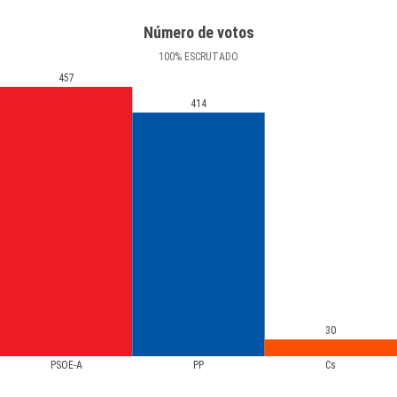
Número de votos
100
%
ESCRUTADO
457
414
30
PSOE-A
PP
Cs