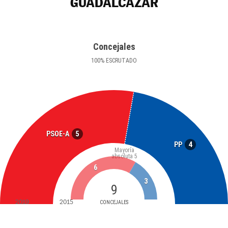
GUADALCÁZAR
Concejales
100
%
ESCRUTADO
5
PSOE-A
4
PP
Mayoría
absoluta
5
6
3
9
2019
2015
CONCEJALES