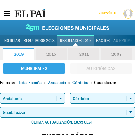
SUSCRÍBETE
26M | Elec
NOTICIAS
RESULTADOS 2023
RESULTADOS 2019
PACTOS
AUTONÓMIC
2019
2015
2011
2007
MUNICIPALES
AUTONÓMICAS
Estás en:
Total España
»
Andalucía
»
Córdoba
»
Guadalcázar
18.55
ÚLTIMA ACTUALIZACIÓN:
CEST