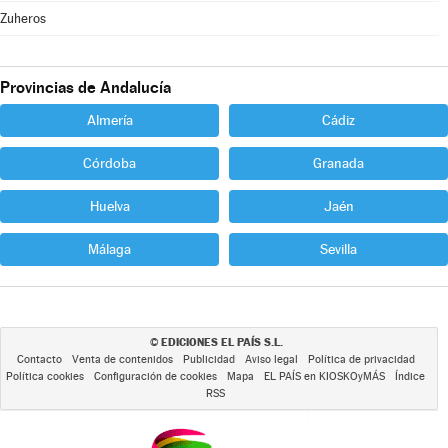
Zuheros
Provincias de Andalucía
Almería
Cádiz
Córdoba
Granada
Huelva
Jaén
Málaga
Sevilla
EDICIONES EL PAÍS S.L.
©
Contacto
Venta de contenidos
Publicidad
Aviso legal
Política de privacidad
Política cookies
Configuración de cookies
Mapa
EL PAÍS en KIOSKOyMÁS
Índice
RSS