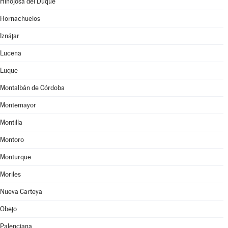
Hinojosa del Duque
Hornachuelos
Iznájar
Lucena
Luque
Montalbán de Córdoba
Montemayor
Montilla
Montoro
Monturque
Moriles
Nueva Carteya
Obejo
Palenciana