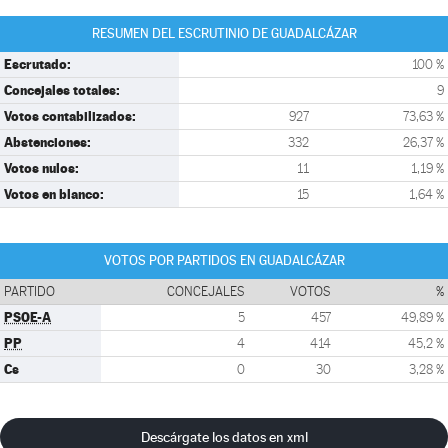
RESUMEN DEL ESCRUTINIO DE GUADALCÁZAR
Escrutado:
100 %
Concejales totales:
9
Votos contabilizados:
927
73,63 %
Abstenciones:
332
26,37 %
Votos nulos:
11
1,19 %
Votos en blanco:
15
1,64 %
VOTOS POR PARTIDOS EN GUADALCÁZAR
PARTIDO
CONCEJALES
VOTOS
%
PSOE-A
5
457
49,89 %
PP
4
414
45,2 %
Cs
0
30
3,28 %
Descárgate los datos en xml