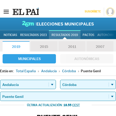
SUSCRÍBETE
26M | Elec
NOTICIAS
RESULTADOS 2023
RESULTADOS 2019
PACTOS
AUTONÓMIC
2019
2015
2011
2007
MUNICIPALES
AUTONÓMICAS
Estás en:
Total España
»
Andalucía
»
Córdoba
»
Puente Genil
18.55
ÚLTIMA ACTUALIZACIÓN:
CEST