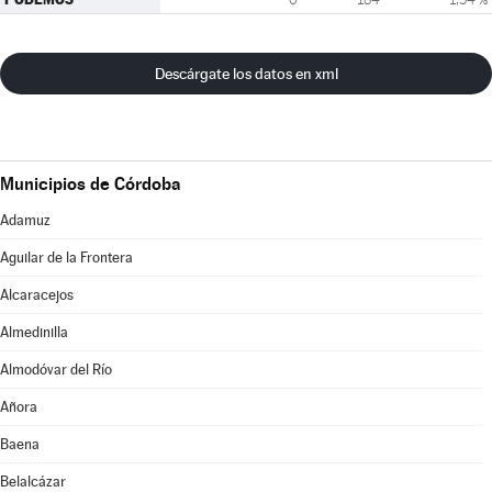
Descárgate los datos en xml
Municipios de Córdoba
Adamuz
Aguilar de la Frontera
Alcaracejos
Almedinilla
Almodóvar del Río
Añora
Baena
Belalcázar