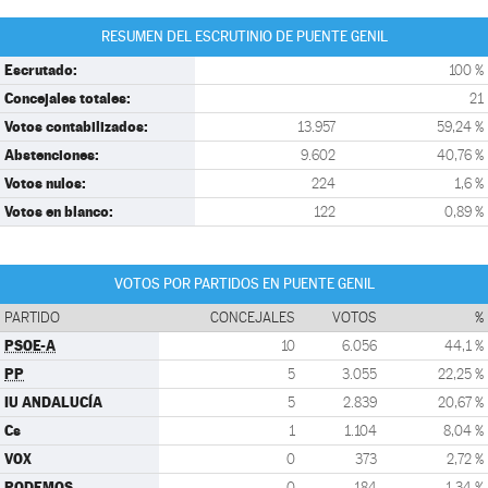
RESUMEN DEL ESCRUTINIO DE PUENTE GENIL
Escrutado:
100 %
Concejales totales:
21
Votos contabilizados:
13.957
59,24 %
Abstenciones:
9.602
40,76 %
Votos nulos:
224
1,6 %
Votos en blanco:
122
0,89 %
VOTOS POR PARTIDOS EN PUENTE GENIL
PARTIDO
CONCEJALES
VOTOS
%
PSOE-A
10
6.056
44,1 %
PP
5
3.055
22,25 %
IU ANDALUCÍA
5
2.839
20,67 %
Cs
1
1.104
8,04 %
VOX
0
373
2,72 %
PODEMOS
0
184
1,34 %