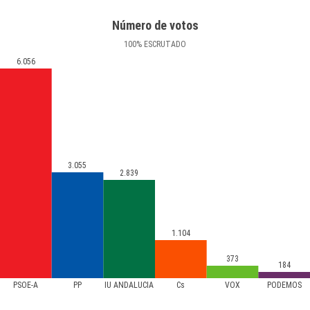
Número de votos
100
%
ESCRUTADO
6.056
3.055
2.839
1.104
373
184
PSOE-A
PP
IU ANDALUCÍA
Cs
VOX
PODEMOS