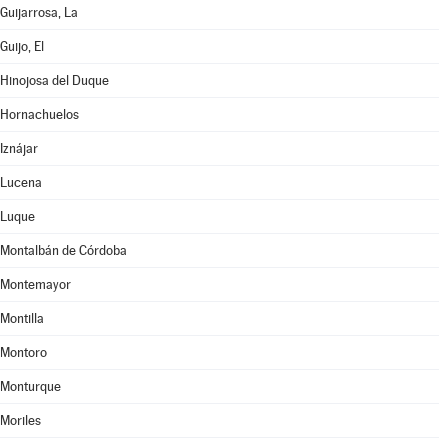
Guijarrosa, La
Guijo, El
Hinojosa del Duque
Hornachuelos
Iznájar
Lucena
Luque
Montalbán de Córdoba
Montemayor
Montilla
Montoro
Monturque
Moriles