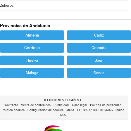
Zuheros
Provincias de Andalucía
Almería
Cádiz
Córdoba
Granada
Huelva
Jaén
Málaga
Sevilla
EDICIONES EL PAÍS S.L.
©
Contacto
Venta de contenidos
Publicidad
Aviso legal
Política de privacidad
Política cookies
Configuración de cookies
Mapa
EL PAÍS en KIOSKOyMÁS
Índice
RSS