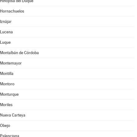
Hinojosa del Duque
Hornachuelos
Iznájar
Lucena
Luque
Montalbán de Córdoba
Montemayor
Montilla
Montoro
Monturque
Moriles
Nueva Carteya
Obejo
Palenciana