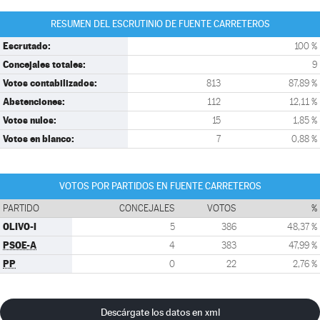
RESUMEN DEL ESCRUTINIO DE FUENTE CARRETEROS
Escrutado:
100 %
Concejales totales:
9
Votos contabilizados:
813
87,89 %
Abstenciones:
112
12,11 %
Votos nulos:
15
1,85 %
Votos en blanco:
7
0,88 %
VOTOS POR PARTIDOS EN FUENTE CARRETEROS
PARTIDO
CONCEJALES
VOTOS
%
OLIVO-I
5
386
48,37 %
PSOE-A
4
383
47,99 %
PP
0
22
2,76 %
Descárgate los datos en xml