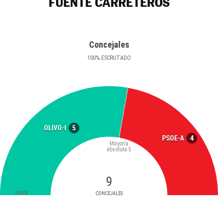
FUENTE CARRETEROS
Concejales
100
%
ESCRUTADO
5
OLIVO-I
4
PSOE-A
Mayoría
absoluta
5
9
2019
CONCEJALES