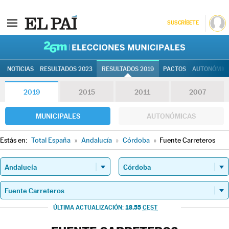
SUSCRÍBETE
26M | Elec
NOTICIAS
RESULTADOS 2023
RESULTADOS 2019
PACTOS
AUTONÓMIC
2019
2015
2011
2007
MUNICIPALES
AUTONÓMICAS
Estás en:
Total España
»
Andalucía
»
Córdoba
»
Fuente Carreteros
18.55
ÚLTIMA ACTUALIZACIÓN:
CEST