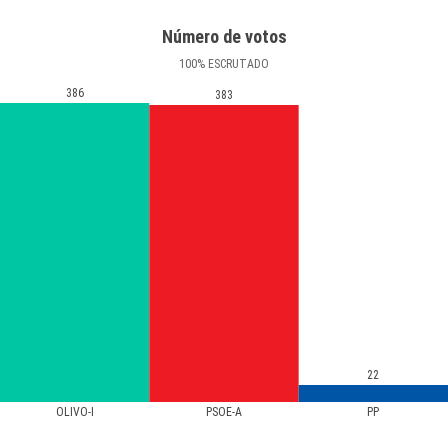
Número de votos
100
%
ESCRUTADO
386
383
22
OLIVO-I
PSOE-A
PP