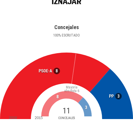
IZNÁJAR
Concejales
100
%
ESCRUTADO
8
PSOE-A
Mayoría
absoluta
6
3
PP
8
3
11
2019
2015
CONCEJALES