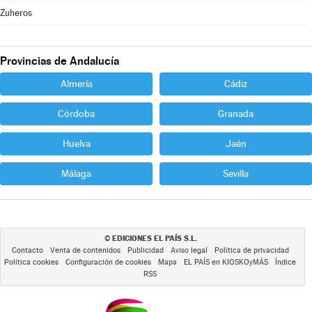
Zuheros
Provincias de Andalucía
Almería
Cádiz
Córdoba
Granada
Huelva
Jaén
Málaga
Sevilla
EDICIONES EL PAÍS S.L.
©
Contacto
Venta de contenidos
Publicidad
Aviso legal
Política de privacidad
Política cookies
Configuración de cookies
Mapa
EL PAÍS en KIOSKOyMÁS
Índice
RSS