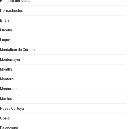
Hinojosa del Duque
Hornachuelos
Iznájar
Lucena
Luque
Montalbán de Córdoba
Montemayor
Montilla
Montoro
Monturque
Moriles
Nueva Carteya
Obejo
Palenciana