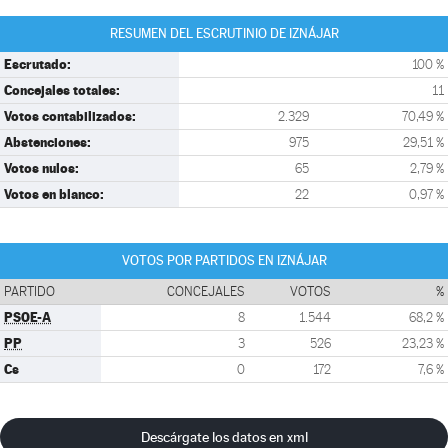
RESUMEN DEL ESCRUTINIO DE IZNÁJAR
Escrutado:
100 %
Concejales totales:
11
Votos contabilizados:
2.329
70,49 %
Abstenciones:
975
29,51 %
Votos nulos:
65
2,79 %
Votos en blanco:
22
0,97 %
VOTOS POR PARTIDOS EN IZNÁJAR
PARTIDO
CONCEJALES
VOTOS
%
PSOE-A
8
1.544
68,2 %
PP
3
526
23,23 %
Cs
0
172
7,6 %
Descárgate los datos en xml