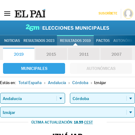
SUSCRÍBETE
26M | Elec
NOTICIAS
RESULTADOS 2023
RESULTADOS 2019
PACTOS
AUTONÓMIC
2019
2015
2011
2007
MUNICIPALES
AUTONÓMICAS
Estás en:
Total España
»
Andalucía
»
Córdoba
»
Iznájar
18.55
ÚLTIMA ACTUALIZACIÓN:
CEST