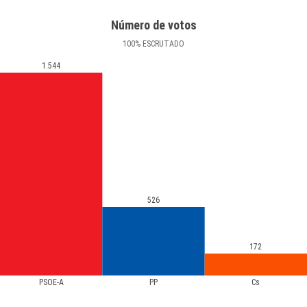
Número de votos
100
%
ESCRUTADO
1.544
526
172
PSOE-A
PP
Cs