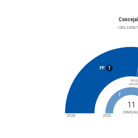
Conceja
100
%
ESCRU
7
PP
Mayo
absol
7
11
CONCEJAL
2019
2015