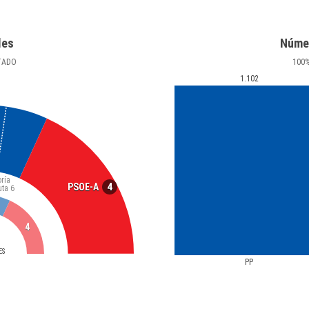
les
Núme
TADO
100
1.102
ría
4
PSOE-A
uta
6
4
ES
PP