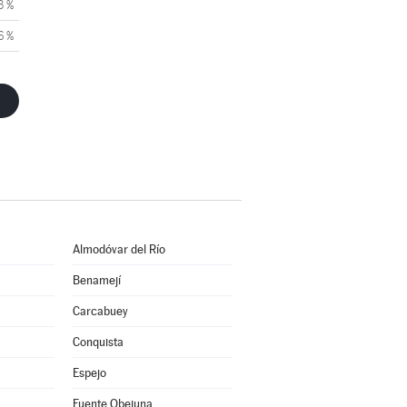
3 %
6 %
Almodóvar del Río
Benamejí
Carcabuey
Conquista
Espejo
Fuente Obejuna