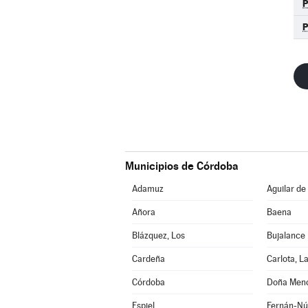
P
Municipios de Córdoba
Adamuz
Aguilar de
Añora
Baena
Blázquez, Los
Bujalance
Cardeña
Carlota, L
Córdoba
Doña Men
Espiel
Fernán-Nú