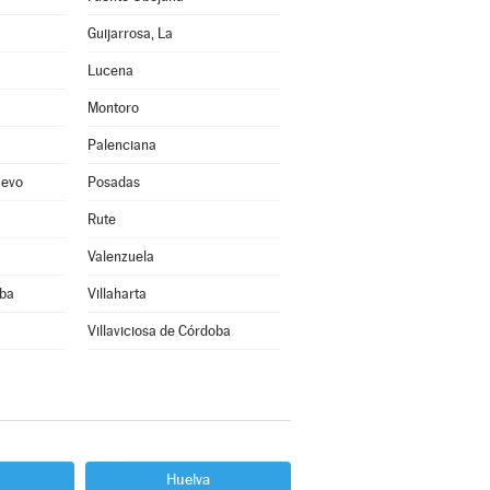
Guijarrosa, La
Lucena
Montoro
Palenciana
uevo
Posadas
Rute
Valenzuela
oba
Villaharta
Villaviciosa de Córdoba
Huelva