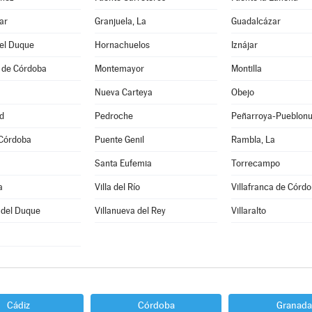
ar
Granjuela, La
Guadalcázar
del Duque
Hornachuelos
Iznájar
 de Córdoba
Montemayor
Montilla
Nueva Carteya
Obejo
d
Pedroche
Peñarroya-Pueblon
 Córdoba
Puente Genil
Rambla, La
Santa Eufemia
Torrecampo
a
Villa del Río
Villafranca de Córd
 del Duque
Villanueva del Rey
Villaralto
Cádiz
Córdoba
Granada