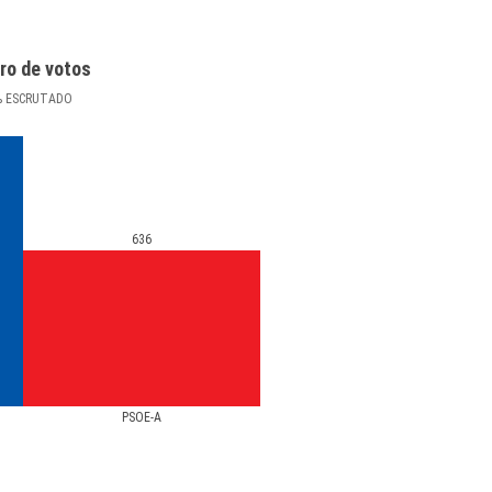
ro de votos
%
ESCRUTADO
636
PSOE-A