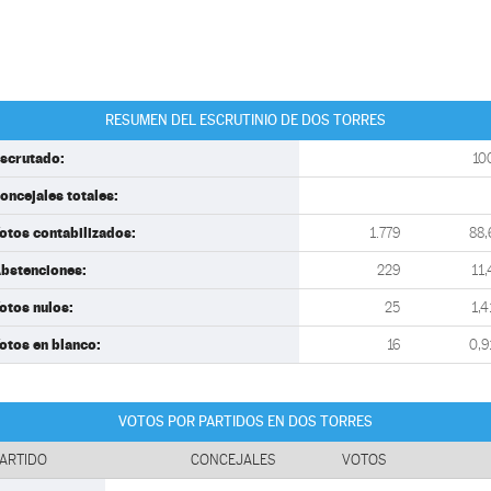
RESUMEN DEL ESCRUTINIO DE DOS TORRES
scrutado:
10
oncejales totales:
otos contabilizados:
1.779
88,
bstenciones:
229
11,
otos nulos:
25
1,4
otos en blanco:
16
0,9
VOTOS POR PARTIDOS EN DOS TORRES
ARTIDO
CONCEJALES
VOTOS