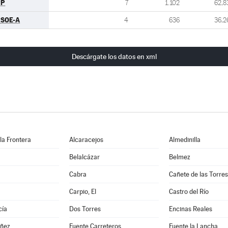
PP
7
1.102
62,8
SOE-A
4
636
36,2
Descárgate los datos en xml
 la Frontera
Alcaracejos
Almedinilla
Belalcázar
Belmez
Cabra
Cañete de las Torres
a
Carpio, El
Castro del Río
cía
Dos Torres
Encinas Reales
ñez
Fuente Carreteros
Fuente la Lancha