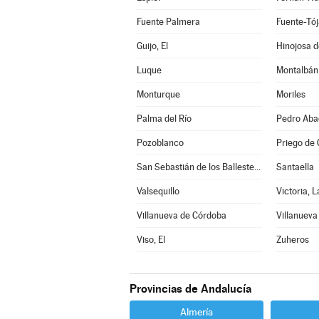
Fuente Palmera
Fuente-Tój
Guijo, El
Hinojosa 
Luque
Montalbán
Monturque
Moriles
Palma del Río
Pedro Aba
Pozoblanco
Priego de
San Sebastián de los Ballesteros
Santaella
Valsequillo
Victoria, L
Villanueva de Córdoba
Villanueva
Viso, El
Zuheros
Provincias de Andalucía
Almería