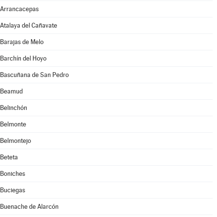
Arrancacepas
Atalaya del Cañavate
Barajas de Melo
Barchín del Hoyo
Bascuñana de San Pedro
Beamud
Belinchón
Belmonte
Belmontejo
Beteta
Boniches
Buciegas
Buenache de Alarcón