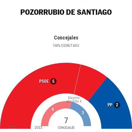
POZORRUBIO DE SANTIAGO
Concejales
100
%
ESCRUTADO
5
PSOE
Mayoría
absoluta
4
2
PP
4
3
7
2019
2015
CONCEJALES