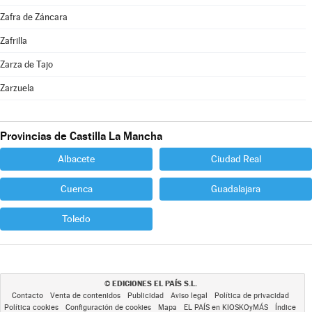
Zafra de Záncara
Zafrilla
Zarza de Tajo
Zarzuela
Provincias de Castilla La Mancha
Albacete
Ciudad Real
Cuenca
Guadalajara
Toledo
EDICIONES EL PAÍS S.L.
©
Contacto
Venta de contenidos
Publicidad
Aviso legal
Política de privacidad
Política cookies
Configuración de cookies
Mapa
EL PAÍS en KIOSKOyMÁS
Índice