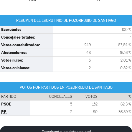
PSOE
PP
RESUMEN DEL ESCRUTINIO DE POZORRUBIO DE SANTIAGO
Escrutado:
100 %
Concejales totales:
7
Votos contabilizados:
249
83,84 %
Abstenciones:
48
16,16 %
Votos nulos:
5
2,01 %
Votos en blanco:
2
0,82 %
VOTOS POR PARTIDOS EN POZORRUBIO DE SANTIAGO
PARTIDO
CONCEJALES
VOTOS
%
PSOE
5
152
62,3 %
PP
2
90
36,89 %
Descárgate los datos en xml