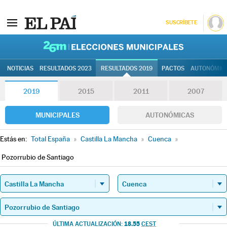
SUSCRÍBETE
26M | Elec
NOTICIAS
RESULTADOS 2023
RESULTADOS 2019
PACTOS
AUTONÓMIC
2019
2015
2011
2007
MUNICIPALES
AUTONÓMICAS
Estás en:
Total España
»
Castilla La Mancha
»
Cuenca
»
Pozorrubio de Santiago
18.55
ÚLTIMA ACTUALIZACIÓN:
CEST