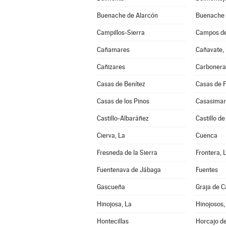
Buenache de Alarcón
Buenache d
Campillos-Sierra
Campos de
Cañamares
Cañavate, 
Cañizares
Carbonera
Casas de Benítez
Casas de 
Casas de los Pinos
Casasimar
Castillo-Albaráñez
Castillo d
Cierva, La
Cuenca
Fresneda de la Sierra
Frontera, 
Fuentenava de Jábaga
Fuentes
Gascueña
Graja de 
Hinojosa, La
Hinojosos,
Hontecillas
Horcajo d