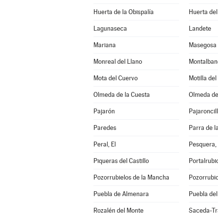
Huerta de la Obispalía
Huerta de
Lagunaseca
Landete
Mariana
Masegosa
Monreal del Llano
Montalban
Mota del Cuervo
Motilla de
Olmeda de la Cuesta
Olmeda de
Pajarón
Pajaroncil
Paredes
Parra de l
Peral, El
Pesquera,
Piqueras del Castillo
Portalrub
Pozorrubielos de la Mancha
Pozorrubio
Puebla de Almenara
Puebla del
Rozalén del Monte
Saceda-Tr