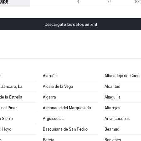
PSOE
4
77
83,
Descárgate los datos en xml
l
Alarcón
Albaladejo del Cuen
 Záncara, La
Alcalá de la Vega
Alcantud
e la Estrella
Algarra
Aliaguilla
del Pinar
Almonacid del Marquesado
Altarejos
a Sierra
Arguisuelas
Arrancacepas
l Hoyo
Bascuñana de San Pedro
Beamud
o
Beteta
Boniches