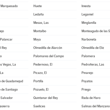
l Marquesado
Huete
Iniesta
Ledaña
Leganiel
Mesas, Las
Minglanilla
ejo
Montalbo
Monteagudo de las S
l Palancar
Moya
Narboneta
l Rey
Olmedilla de Alarcón
Olmedilla de Eliz
lo
Palomares del Campo
Palomera
as Vegas, La
Pedernoso, El
Pedroñeras, Las
 La
Picazo, El
Pinarejo
io de Guadamejud
Portilla
Poyatos
 de Santiago
Pozuelo, El
Priego
 Salvador
Quintanar del Rey
Rada de Haro
asierra
Saelices
Salinas del Manzano