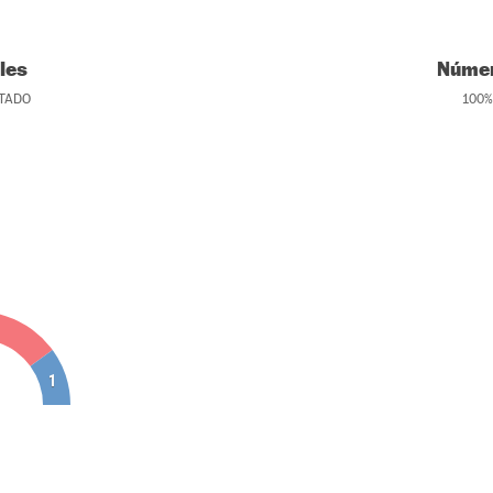
les
Númer
TADO
100
%
1