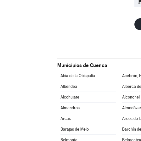
Municipios de Cuenca
Abia de la Obispalía
Acebrón, E
Albendea
Alberca de
Alcohujate
Alconchel d
Almendros
Almodóvar 
Arcas
Arcos de l
Barajas de Melo
Barchín de
Belmonte
Belmontej