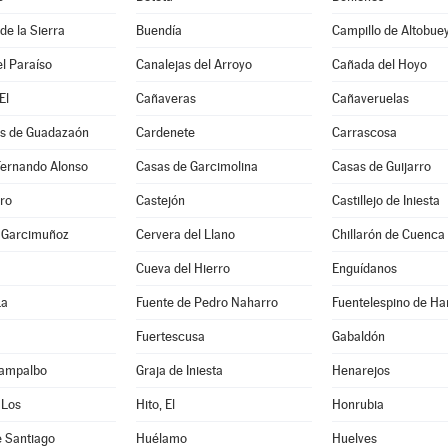
e la Sierra
Buendía
Campillo de Altobue
l Paraíso
Canalejas del Arroyo
Cañada del Hoyo
El
Cañaveras
Cañaveruelas
s de Guadazaón
Cardenete
Carrascosa
Fernando Alonso
Casas de Garcimolina
Casas de Guijarro
ro
Castejón
Castillejo de Iniesta
e Garcimuñoz
Cervera del Llano
Chillarón de Cuenca
Cueva del Hierro
Enguídanos
La
Fuente de Pedro Naharro
Fuentelespino de Ha
Fuertescusa
Gabaldón
Campalbo
Graja de Iniesta
Henarejos
 Los
Hito, El
Honrubia
e Santiago
Huélamo
Huelves