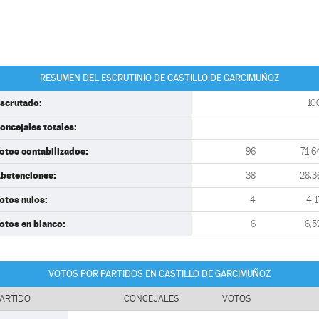
RESUMEN DEL ESCRUTINIO DE CASTILLO DE GARCIMUÑOZ
scrutado:
10
oncejales totales:
otos contabilizados:
96
71,6
bstenciones:
38
28,3
otos nulos:
4
4,1
otos en blanco:
6
6,5
VOTOS POR PARTIDOS EN CASTILLO DE GARCIMUÑOZ
ARTIDO
CONCEJALES
VOTOS