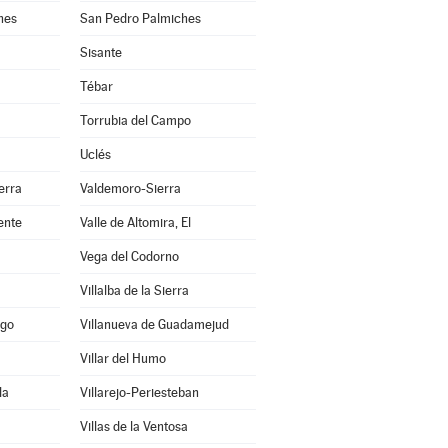
hes
San Pedro Palmiches
Sisante
Tébar
Torrubia del Campo
Uclés
erra
Valdemoro-Sierra
ente
Valle de Altomira, El
Vega del Codorno
Villalba de la Sierra
ago
Villanueva de Guadamejud
Villar del Humo
la
Villarejo-Periesteban
Villas de la Ventosa