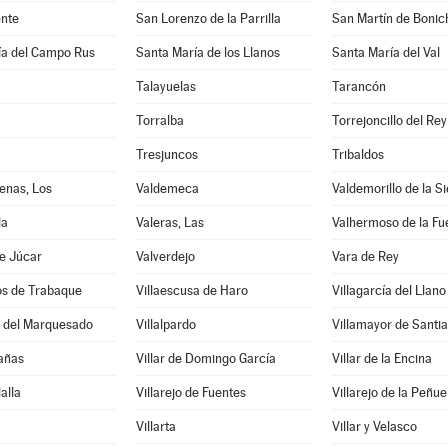
nte
San Lorenzo de la Parrilla
San Martín de Bonic
ía del Campo Rus
Santa María de los Llanos
Santa María del Val
Talayuelas
Tarancón
Torralba
Torrejoncillo del Rey
Tresjuncos
Tribaldos
enas, Los
Valdemeca
Valdemorillo de la Si
la
Valeras, Las
Valhermoso de la Fu
e Júcar
Valverdejo
Vara de Rey
os de Trabaque
Villaescusa de Haro
Villagarcía del Llano
o del Marquesado
Villalpardo
Villamayor de Santi
Cañas
Villar de Domingo García
Villar de la Encina
lalla
Villarejo de Fuentes
Villarejo de la Peñue
Villarta
Villar y Velasco