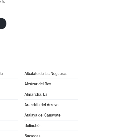
7 %
de
Albalate de las Nogueras
Alcázar del Rey
Almarcha, La
Arandilla del Arroyo
Atalaya del Cañavate
Belinchón
Buciegas