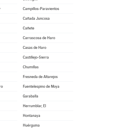
y
Campillos-Paravientos
Cañada Juncosa
Cañete
Carrascosa de Haro
Casas de Haro
Castillejo-Sierra
Chumillas
Fresneda de Altarejos
ro
Fuentelespino de Moya
Garaballa
Herrumblar, El
Hontanaya
Huérguina