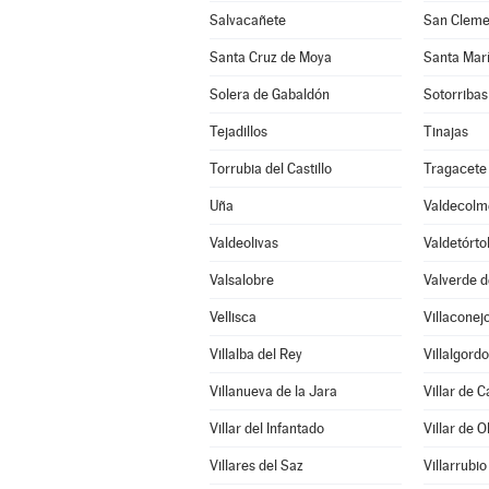
Salvacañete
San Cleme
Santa Cruz de Moya
Santa Mar
Solera de Gabaldón
Sotorribas
Tejadillos
Tinajas
Torrubia del Castillo
Tragacete
Uña
Valdecolm
Valdeolivas
Valdetórto
Valsalobre
Valverde d
Vellisca
Villaconej
Villalba del Rey
Villalgord
Villanueva de la Jara
Villar de 
Villar del Infantado
Villar de O
Villares del Saz
Villarrubio