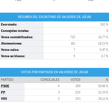
PSOE
PP
VOX
RESUMEN DEL ESCRUTINIO DE VALVERDE DE JÚCAR
Escrutado:
100 %
Concejales totales:
9
Votos contabilizados:
722
81,77 %
Abstenciones:
161
18,23 %
Votos nulos:
7
0,97 %
Votos en blanco:
5
0,7 %
VOTOS POR PARTIDOS EN VALVERDE DE JÚCAR
PARTIDO
CONCEJALES
VOTOS
%
PSOE
4
285
39,86 %
PP
3
224
31,33 %
VOX
2
201
28,11 %