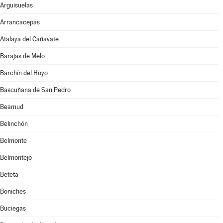
Arguisuelas
Arrancacepas
Atalaya del Cañavate
Barajas de Melo
Barchín del Hoyo
Bascuñana de San Pedro
Beamud
Belinchón
Belmonte
Belmontejo
Beteta
Boniches
Buciegas