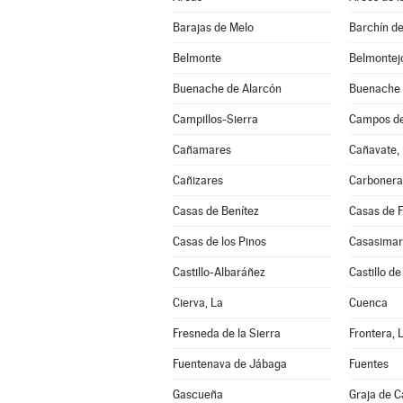
Barajas de Melo
Barchín de
Belmonte
Belmontej
Buenache de Alarcón
Buenache d
Campillos-Sierra
Campos de
Cañamares
Cañavate, 
Cañizares
Carbonera
Casas de Benítez
Casas de 
Casas de los Pinos
Casasimar
Castillo-Albaráñez
Castillo d
Cierva, La
Cuenca
Fresneda de la Sierra
Frontera, 
Fuentenava de Jábaga
Fuentes
Gascueña
Graja de 