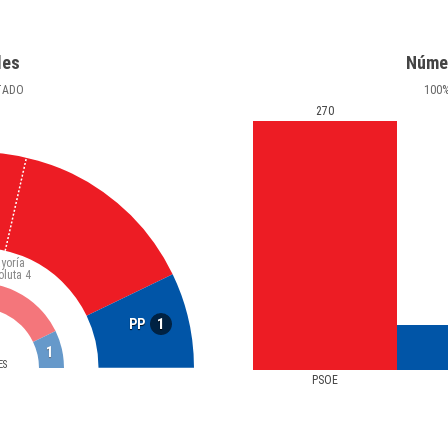
les
Núme
TADO
100
270
yoría
oluta
4
1
PP
1
ES
PSOE