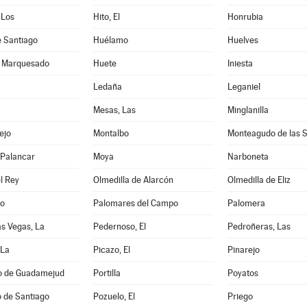
 Los
Hito, El
Honrubia
e Santiago
Huélamo
Huelves
l Marquesado
Huete
Iniesta
Ledaña
Leganiel
Mesas, Las
Minglanilla
ejo
Montalbo
Monteagudo de las S
l Palancar
Moya
Narboneta
l Rey
Olmedilla de Alarcón
Olmedilla de Eliz
lo
Palomares del Campo
Palomera
as Vegas, La
Pedernoso, El
Pedroñeras, Las
 La
Picazo, El
Pinarejo
io de Guadamejud
Portilla
Poyatos
 de Santiago
Pozuelo, El
Priego