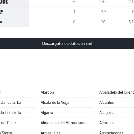
PSOE
6
270
77,1
PP
1
49
1
s
0
20
5,7
Descárgate los datos en xml
l
Alarcón
Albaladejo del Cuen
 Záncara, La
Alcalá de la Vega
Alcantud
e la Estrella
Algarra
Aliaguilla
del Pinar
Almonacid del Marquesado
Altarejos
a Sierra
Arguisuelas
Arrancacepas