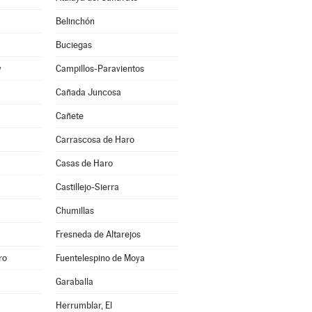
Belinchón
Buciegas
y
Campillos-Paravientos
Cañada Juncosa
Cañete
Carrascosa de Haro
Casas de Haro
Castillejo-Sierra
Chumillas
Fresneda de Altarejos
ro
Fuentelespino de Moya
Garaballa
Herrumblar, El