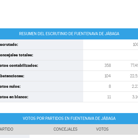
RESUMEN DEL ESCRUTINIO DE FUENTENAVA DE JÁBAGA
scrutado:
10
oncejales totales:
otos contabilizados:
358
77,4
bstenciones:
104
22,5
otos nulos:
8
2,2
otos en blanco:
11
3,1
VOTOS POR PARTIDOS EN FUENTENAVA DE JÁBAGA
ARTIDO
CONCEJALES
VOTOS