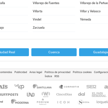
lalla
Villarejo de Fuentes
Villarejo de la Peñue
Villarta
Villar y Velasco
Vindel
Yémeda
ajo
Zarzuela
iudad Real
Cuenca
Guadalaja
contenidos
Publicidad
Aviso legal
Política de privacidad
Política cookies
Configuraci
Índice
RSS