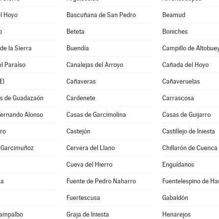
l Hoyo
Bascuñana de San Pedro
Beamud
o
Beteta
Boniches
e la Sierra
Buendía
Campillo de Altobue
l Paraíso
Canalejas del Arroyo
Cañada del Hoyo
El
Cañaveras
Cañaveruelas
s de Guadazaón
Cardenete
Carrascosa
Fernando Alonso
Casas de Garcimolina
Casas de Guijarro
ro
Castejón
Castillejo de Iniesta
e Garcimuñoz
Cervera del Llano
Chillarón de Cuenca
Cueva del Hierro
Enguídanos
La
Fuente de Pedro Naharro
Fuentelespino de Ha
Fuertescusa
Gabaldón
Campalbo
Graja de Iniesta
Henarejos