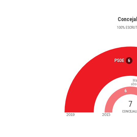
Conceja
100
%
ESCRU
6
PSOE
Ma
abs
6
7
CONCEJAL
2019
2015