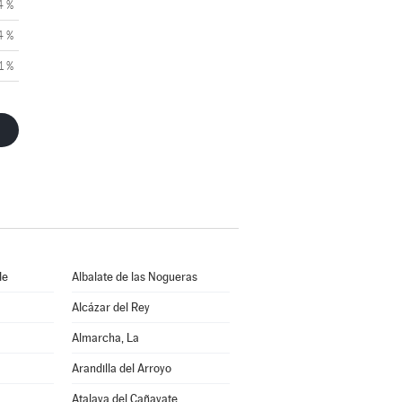
4 %
4 %
1 %
de
Albalate de las Nogueras
Alcázar del Rey
Almarcha, La
Arandilla del Arroyo
Atalaya del Cañavate