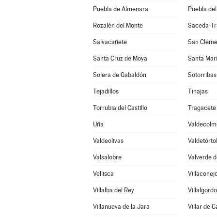
Puebla de Almenara
Puebla del
Rozalén del Monte
Saceda-Tr
Salvacañete
San Cleme
Santa Cruz de Moya
Santa Mar
Solera de Gabaldón
Sotorribas
Tejadillos
Tinajas
Torrubia del Castillo
Tragacete
Uña
Valdecolm
Valdeolivas
Valdetórto
Valsalobre
Valverde d
Vellisca
Villaconej
Villalba del Rey
Villalgord
Villanueva de la Jara
Villar de 