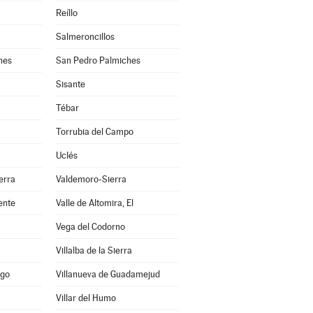
Reíllo
Salmeroncillos
hes
San Pedro Palmiches
Sisante
Tébar
Torrubia del Campo
Uclés
erra
Valdemoro-Sierra
ente
Valle de Altomira, El
Vega del Codorno
Villalba de la Sierra
ago
Villanueva de Guadamejud
Villar del Humo