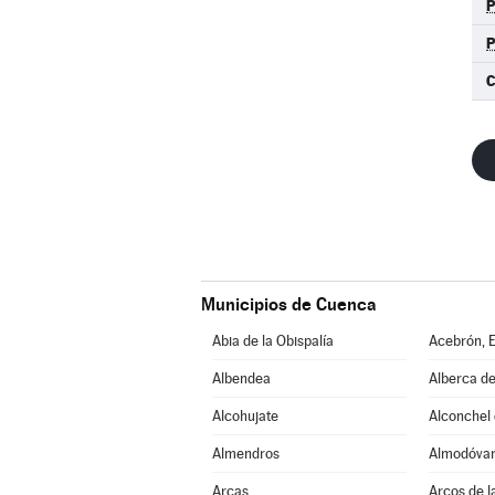
C
Municipios de Cuenca
Abia de la Obispalía
Acebrón, E
Albendea
Alberca de
Alcohujate
Alconchel d
Almendros
Almodóvar 
Arcas
Arcos de l