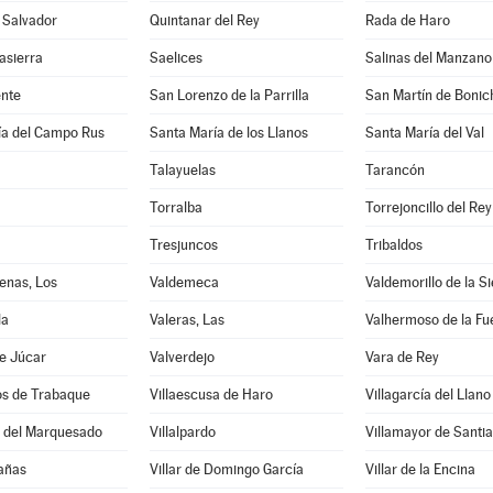
 Salvador
Quintanar del Rey
Rada de Haro
asierra
Saelices
Salinas del Manzano
nte
San Lorenzo de la Parrilla
San Martín de Bonic
ía del Campo Rus
Santa María de los Llanos
Santa María del Val
Talayuelas
Tarancón
Torralba
Torrejoncillo del Rey
Tresjuncos
Tribaldos
enas, Los
Valdemeca
Valdemorillo de la Si
la
Valeras, Las
Valhermoso de la Fu
e Júcar
Valverdejo
Vara de Rey
os de Trabaque
Villaescusa de Haro
Villagarcía del Llano
o del Marquesado
Villalpardo
Villamayor de Santi
Cañas
Villar de Domingo García
Villar de la Encina