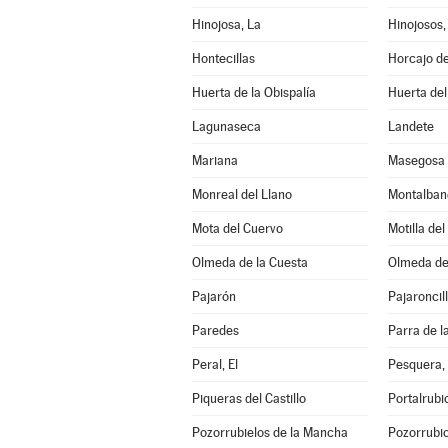
Hinojosa, La
Hinojosos,
Hontecillas
Horcajo d
Huerta de la Obispalía
Huerta de
Lagunaseca
Landete
Mariana
Masegosa
Monreal del Llano
Montalban
Mota del Cuervo
Motilla de
Olmeda de la Cuesta
Olmeda de
Pajarón
Pajaroncil
Paredes
Parra de l
Peral, El
Pesquera,
Piqueras del Castillo
Portalrub
Pozorrubielos de la Mancha
Pozorrubio