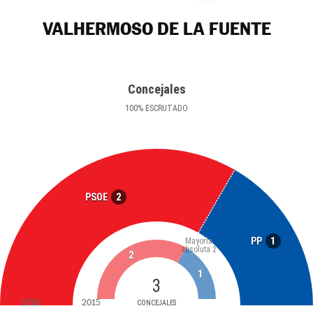
VALHERMOSO DE LA FUENTE
Concejales
100
%
ESCRUTADO
2
PSOE
1
PP
Mayoría
absoluta
2
2
1
3
2019
2015
CONCEJALES