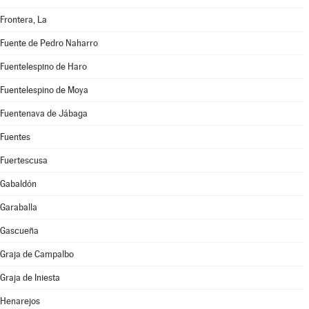
Frontera, La
Fuente de Pedro Naharro
Fuentelespino de Haro
Fuentelespino de Moya
Fuentenava de Jábaga
Fuentes
Fuertescusa
Gabaldón
Garaballa
Gascueña
Graja de Campalbo
Graja de Iniesta
Henarejos