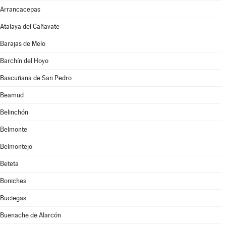
Arrancacepas
Atalaya del Cañavate
Barajas de Melo
Barchín del Hoyo
Bascuñana de San Pedro
Beamud
Belinchón
Belmonte
Belmontejo
Beteta
Boniches
Buciegas
Buenache de Alarcón