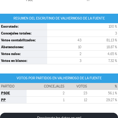
PSOE
PP
RESUMEN DEL ESCRUTINIO DE VALHERMOSO DE LA FUENTE
Escrutado:
100 %
Concejales totales:
3
Votos contabilizados:
43
81,13 %
Abstenciones:
10
18,87 %
Votos nulos:
2
4,65 %
Votos en blanco:
3
7,32 %
VOTOS POR PARTIDOS EN VALHERMOSO DE LA FUENTE
PARTIDO
CONCEJALES
VOTOS
%
PSOE
2
23
56,1 %
PP
1
12
29,27 %
Descárgate los datos en xml