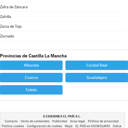
Zafra de Záncara
Zafrilla
Zarza de Tajo
Zarzuela
Provincias de Castilla La Mancha
Albacete
Ciudad Real
Cuenca
Guadalajara
Toledo
EDICIONES EL PAÍS S.L.
©
Contacto
Venta de contenidos
Publicidad
Aviso legal
Política de privacidad
Política cookies
Configuración de cookies
Mapa
EL PAÍS en KIOSKOyMÁS
Índice