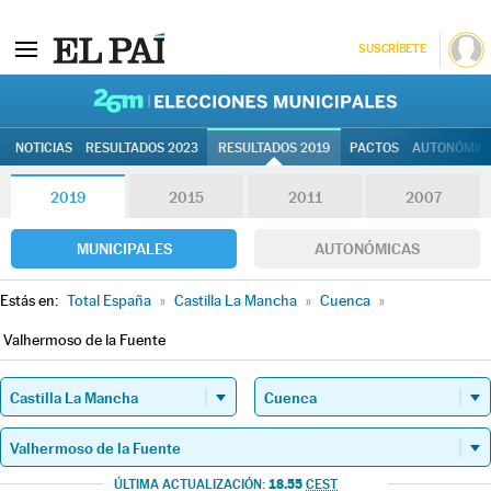
SUSCRÍBETE
26M | Elec
NOTICIAS
RESULTADOS 2023
RESULTADOS 2019
PACTOS
AUTONÓMIC
2019
2015
2011
2007
MUNICIPALES
AUTONÓMICAS
Estás en:
Total España
»
Castilla La Mancha
»
Cuenca
»
Valhermoso de la Fuente
18.55
ÚLTIMA ACTUALIZACIÓN:
CEST