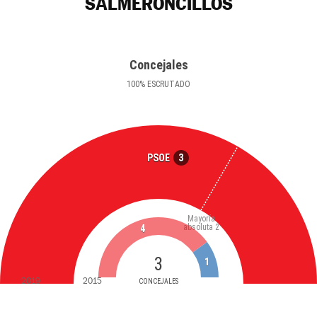
SALMERONCILLOS
Concejales
100
%
ESCRUTADO
3
PSOE
Mayoría
absoluta
2
4
3
1
2019
2015
CONCEJALES