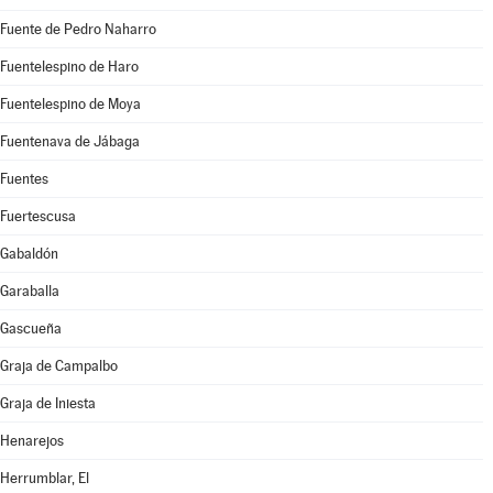
Fuente de Pedro Naharro
Fuentelespino de Haro
Fuentelespino de Moya
Fuentenava de Jábaga
Fuentes
Fuertescusa
Gabaldón
Garaballa
Gascueña
Graja de Campalbo
Graja de Iniesta
Henarejos
Herrumblar, El