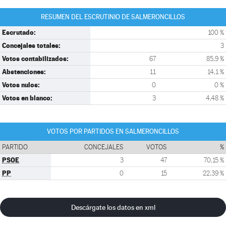
RESUMEN DEL ESCRUTINIO DE SALMERONCILLOS
Escrutado:
100 %
Concejales totales:
3
Votos contabilizados:
67
85,9 %
Abstenciones:
11
14,1 %
Votos nulos:
0
0 %
Votos en blanco:
3
4,48 %
VOTOS POR PARTIDOS EN SALMERONCILLOS
PARTIDO
CONCEJALES
VOTOS
%
PSOE
3
47
70,15 %
PP
0
15
22,39 %
Descárgate los datos en xml