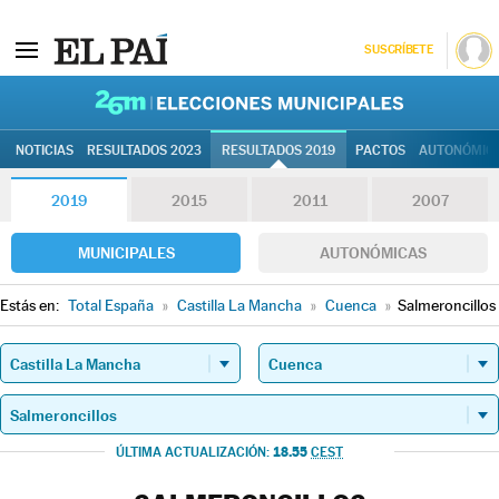
SUSCRÍBETE
26M | Elec
NOTICIAS
RESULTADOS 2023
RESULTADOS 2019
PACTOS
AUTONÓMIC
2019
2015
2011
2007
MUNICIPALES
AUTONÓMICAS
Estás en:
Total España
»
Castilla La Mancha
»
Cuenca
»
Salmeroncillos
18.55
ÚLTIMA ACTUALIZACIÓN:
CEST