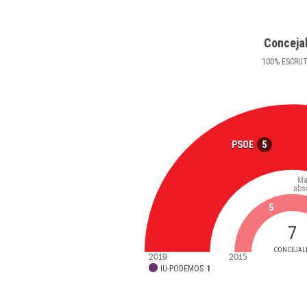
Conceja
100
%
ESCRU
5
PSOE
Ma
abs
5
7
CONCEJAL
2019
2015
IU-PODEMOS
1