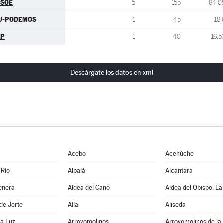
PSOE
5
155
64,0
IU-PODEMOS
1
45
18,
PP
1
40
16,5
Descárgate los datos en xml
Acebo
Acehúche
 Río
Albalá
Alcántara
enera
Aldea del Cano
Aldea del Obispo, La
de Jerte
Alía
Aliseda
la Luz
Arroyomolinos
Arroyomolinos de la