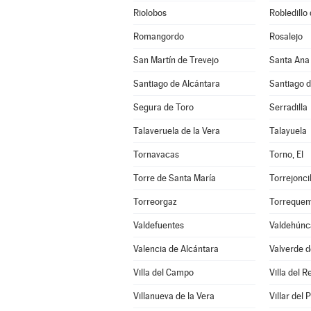
Riolobos
Robledillo
Romangordo
Rosalejo
San Martín de Trevejo
Santa Ana
Santiago de Alcántara
Santiago 
Segura de Toro
Serradilla
Talaveruela de la Vera
Talayuela
Tornavacas
Torno, El
Torre de Santa María
Torrejoncil
Torreorgaz
Torreque
Valdefuentes
Valdehúnc
Valencia de Alcántara
Valverde d
Villa del Campo
Villa del R
Villanueva de la Vera
Villar del