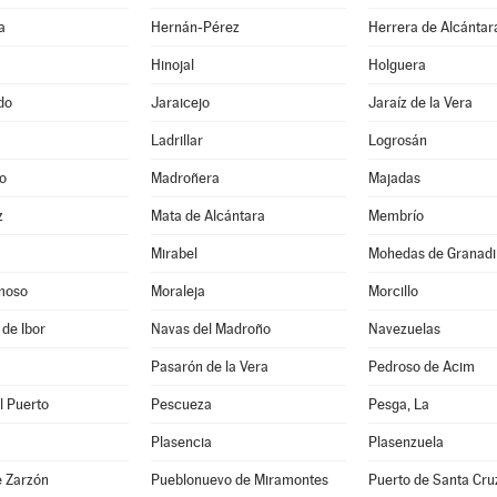
a
Hernán-Pérez
Herrera de Alcántar
Hinojal
Holguera
do
Jaraicejo
Jaraíz de la Vera
Ladrillar
Logrosán
o
Madroñera
Majadas
z
Mata de Alcántara
Membrío
Mirabel
Mohedas de Granadil
moso
Moraleja
Morcillo
 de Ibor
Navas del Madroño
Navezuelas
Pasarón de la Vera
Pedroso de Acim
l Puerto
Pescueza
Pesga, La
Plasencia
Plasenzuela
e Zarzón
Pueblonuevo de Miramontes
Puerto de Santa Cru