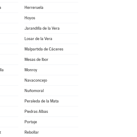
a
Herreruela
Hoyos
Jarandilla de la Vera
Losar de la Vera
Malpartida de Cáceres
Mesas de Ibor
la
Monroy
Navaconcejo
Nuñomoral
Peraleda de la Mata
Piedras Albas
Portaje
z
Rebollar