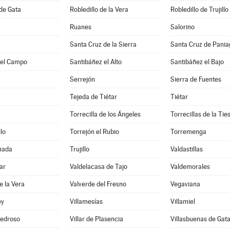
 de Gata
Robledillo de la Vera
Robledillo de Trujillo
Ruanes
Salorino
Santa Cruz de la Sierra
Santa Cruz de Pani
del Campo
Santibáñez el Alto
Santibáñez el Bajo
Serrejón
Sierra de Fuentes
Tejeda de Tiétar
Tiétar
Torrecilla de los Ángeles
Torrecillas de la Tie
lo
Torrejón el Rubio
Torremenga
mada
Trujillo
Valdastillas
ar
Valdelacasa de Tajo
Valdemorales
e la Vera
Valverde del Fresno
Vegaviana
ey
Villamesías
Villamiel
 Pedroso
Villar de Plasencia
Villasbuenas de Gat