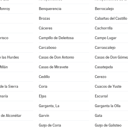
Monroy
Benquerencia
Berrocalejo
Brozas
Cabañas del Castillo
Cáceres
Cachorrilla
risco
Campillo de Deleitosa
Campo Lugar
Carcaboso
Carrascalejo
 las Hurdes
Casas de Don Antonio
Casas de Don Góme
illán
Casas de Miravete
Casatejada
Cedillo
Cerezo
de la Sierra
Coria
Cuacos de Yuste
maría
Eljas
Escurial
Garganta, La
Garganta la Olla
s de Alconétar
Garvín
Gata
Guijo de Coria
Guijo de Galisteo