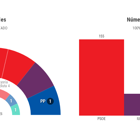
les
Núme
TADO
100
155
yoría
oluta
4
1
1
PP
1
ES
PSOE
I