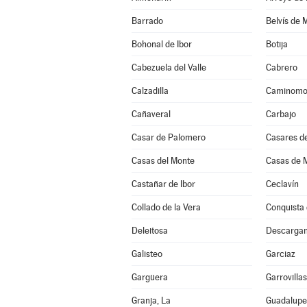
Barrado
Belvís de 
Bohonal de Ibor
Botija
Cabezuela del Valle
Cabrero
Calzadilla
Caminomo
Cañaveral
Carbajo
Casar de Palomero
Casares de
Casas del Monte
Casas de M
Castañar de Ibor
Ceclavín
Collado de la Vera
Conquista 
Deleitosa
Descarga
Galisteo
Garciaz
Gargüera
Garrovilla
Granja, La
Guadalupe