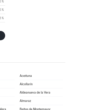
5 %
6 %
3 %
Aceituna
Alcollarín
Aldeanueva de la Vera
Almaraz
 Vera
Baños de Montemayor