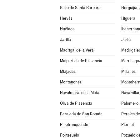
Guijo de Santa Bárbara
Herguijuel
Hervás
Higuera
Huélaga
Ibahernan
Jarilla
Jerte
Madrigal de la Vera
Madrigalej
Malpartida de Plasencia
Marchaga
Miajadas
Millanes
Montánchez
Monteher
Navalmoral de la Mata
Navalvillar
Oliva de Plasencia
Palomero
Peraleda de San Román
Perales de
Pinofranqueado
Piornal
Portezuelo
Pozuelo d